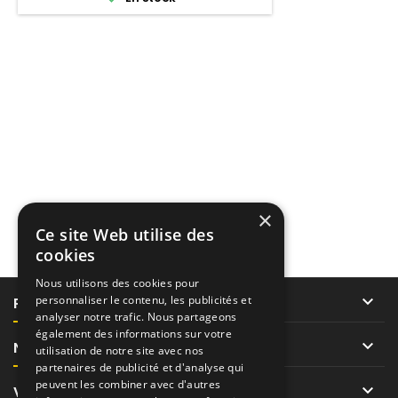
tonne à une hauteur de 2 mètres.
×
Ce site Web utilise des
cookies
Nous utilisons des cookies pour

personnaliser le contenu, les publicités et
PRODUITS
analyser notre trafic. Nous partageons
également des informations sur votre

NOTRE SOCIÉTÉ
utilisation de notre site avec nos
partenaires de publicité et d'analyse qui
peuvent les combiner avec d'autres

VOTRE COMPTE