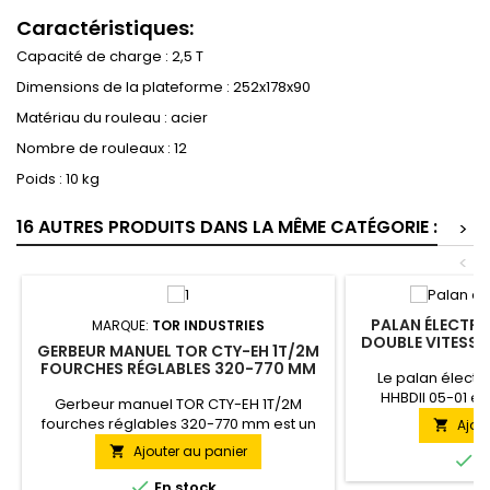
Caractéristiques:
Capacité de charge : 2,5 T
Dimensions de la plateforme : 252x178x90
Matériau du rouleau : acier
Nombre de rouleaux : 12
Poids : 10 kg
16 AUTRES PRODUITS DANS LA MÊME CATÉGORIE :
>
<
PALAN ÉLECTRI
MARQUE:
TOR INDUSTRIES
DOUBLE VITESSE 
GERBEUR MANUEL TOR CTY-EH 1T/2M
12
FOURCHES RÉGLABLES 320-770 MM
Le palan électr
HHBDII 05-01 es
Gerbeur manuel TOR CTY-EH 1T/2M
professionnel mod
fourches réglables 320-770 mm est un
Ajou

levage de charg
gerbeur hydraulique manuel avec
Ajouter au panier

une hauteur de 12 

E
largeur de fourches réglable de 320-770
mm qui soulève des charges jusqu'à 1

En stock