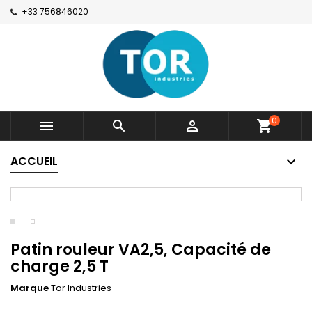
+33 756846020
0



shopping_cart
ACCUEIL
Patin rouleur VA2,5, Capacité de
charge 2,5 T
Marque
Tor Industries