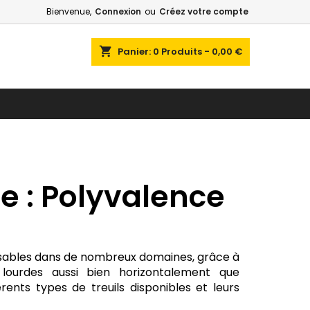
Bienvenue,
Connexion
ou
Créez votre compte
shopping_cart
Panier:
0
Produits - 0,00 €
e : Polyvalence
pensables dans de nombreux domaines, grâce à
lourdes aussi bien horizontalement que
érents types de treuils disponibles et leurs