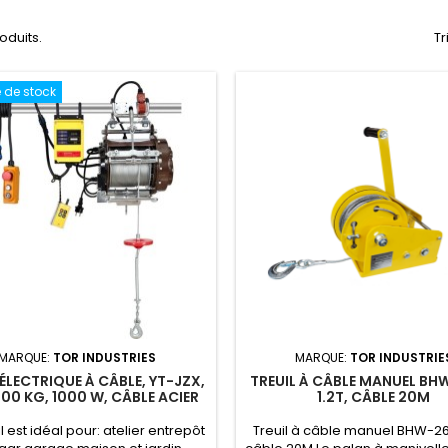
roduits.
Tr
 de stock
MARQUE:
TOR INDUSTRIES
MARQUE:
TOR INDUSTRIE
ÉLECTRIQUE À CÂBLE, YT-JZX,
TREUIL À CÂBLE MANUEL B
00 KG, 1000 W, CÂBLE ACIER
1.2T, CÂBLE 20M
8 M, RADIOCOMMANDE
l est idéal pour: atelier entrepôt
Treuil à câble manuel BHW-260