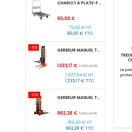
CHARIOT À PLATE-FORME TOR PH 300KG
Prix
90,00 €
75,00 € HT
90,00 € TTC
-8%
GERBEUR MANUEL TOR CTY-EH 2T/3M FOURCHES RÉGLABLES 320-770MM
TREUI
C
Prix
Prix
1 233,17 €
1 340,40 €
Le pal
de
1 027,64 € HT
profe
base
1 233,17 € TTC
uti
souleve
techni
-10%
levage 
GERBEUR MANUEL TOR CTY-EH 1,5T/1,6M FOURCHES RÉGLABLES 320-770 MM
8.0 
Tensio
Puissa
Prix
Prix
962,28 €
1 069,20 €
de
801,90 € HT
base
962,28 € TTC