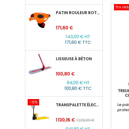
Prix réd
PATIN ROULEUR ROTATIVE WCRP-5, CAPACITÉ DE CHARGE 4T
Prix
171,60 €
143,00 € HT
171,60 € TTC
LISSEUSE À BÉTON
Prix
100,80 €
84,00 € HT
100,80 € TTC
TREUI
C
-15%
TRANSPALETTE ÉLECTRIQUE EPT 15H : 1500KG/1150MM X 550MM
Le pal
profe
uti
Prix
Prix
1 130,16 €
1 329,60 €
souleve
de
techni
941,80 € HT