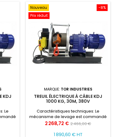
Nouveau
-8%
Prix réduit
S
MARQUE:
TOR INDUSTRIES
E KDJ
TREUIL ÉLECTRIQUE À CÂBLE KDJ
V
1000 KG, 30M, 380V
s: Le
Caractéristiques techniques: Le
ommandé
mécanisme de levage est commandé
par un
par télécommande Entraîné par un
Prix
Prix
2 268,72 €
2 466,00 €
ctronique
moteur électrique Limiteur électronique
de
n : IP54
de charge Indice de protection : IP54
1 890,60 € HT