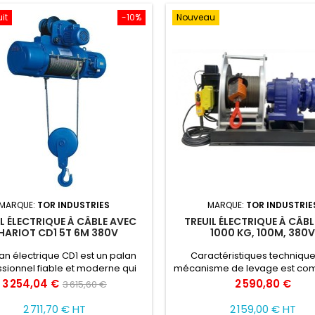
uit
-10%
Nouveau
MARQUE:
TOR INDUSTRIES
MARQUE:
TOR INDUSTRIE
L ÉLECTRIQUE À CÂBLE AVEC
TREUIL ÉLECTRIQUE À CÂBL
HARIOT CD1 5T 6M 380V
1000 KG, 100M, 380
an électrique CD1 est un palan
Caractéristiques technique
ssionnel fiable et moderne qui
mécanisme de levage est c
lise un câble métallique pour
par télécommande Entraîné 
Prix
Prix
Prix
3 254,04 €
2 590,80 €
3 615,60 €
r des charges. Caractéristiques
moteur électrique Limiteur éle
de
ques: Capacité : 5 T Hauteur de
de charge Indice de protectio
2 711,70 € HT
2 159,00 € HT