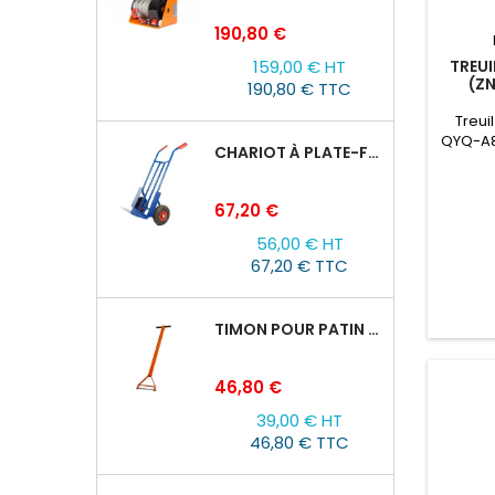
Prix
190,80 €
159,00 € HT
TREUI
(Z
190,80 € TTC
Treui
QYQ-A8
CHARIOT À PLATE-FORME TOR HT 300
tracti
force d
longue
Prix
67,20 €
C'est 
véhicu
56,00 € HT
67,20 € TTC
TIMON POUR PATIN ROULEUR CRA-4/6/8
Prix
46,80 €
39,00 € HT
46,80 € TTC