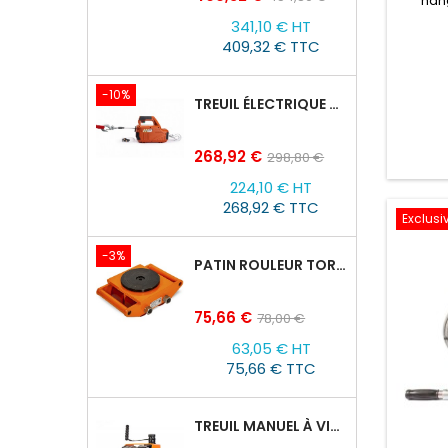
han
de
co
341,10 € HT
base
techn
409,32 € TTC
com
Entra
Capa
-10%
TREUIL ÉLECTRIQUE PORTABLE AVEC TÉLÉCOMMANDE TOR SQ-04-250KG/8M
Longueu
levage
aci
Prix
Prix
268,92 €
298,80 €
de
224,10 € HT
base
268,92 € TTC
Exclusiv
-3%
PATIN ROULEUR TOR CRA-4 : 6T
Prix
Prix
75,66 €
78,00 €
de
63,05 € HT
base
75,66 € TTC
TREUIL MANUEL À VIS SANS FIN VS500, 0,5TX25M