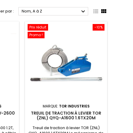



ier par :
Nom, A à Z
Prix réduit
-10%
Promo !
S
MARQUE:
TOR INDUSTRIES
HW-2600
TREUIL DE TRACTION À LEVIER TOR
(ZNL) QYQ-A1600 1.6TX20M
0 1.2T,
Treuil de traction à levier TOR (ZNL)