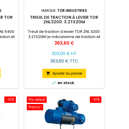
S
MARQUE:
TOR INDUSTRIES
ER TOR
TREUIL DE TRACTION À LEVIER TOR
M
ZNL3200: 3.2TX20M
ZNL 5400:
Treuil de traction à levier TOR ZNL 3200:
ction et
3.2TX20M Le mécanisme de traction et
orce de
de montage TOR ZNL a une force de
Prix
363,60 €
 longueur
traction de 0,8 à 5,4 tonnes, la longueur
est une
du câble est de 20 mètres. C'est une
303,00 € HT
éhicules
excellente solution pour les véhicules
363,60 € TTC
montage.
tout terrain, les équipes de montage.
Ajouter au panier


en stock
-10%
Prix réduit
-10%
Promo !