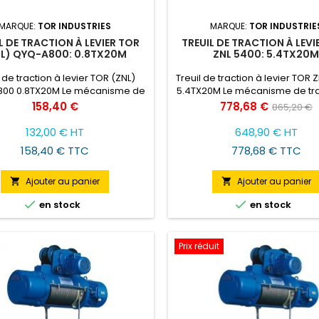
MARQUE:
TOR INDUSTRIES
MARQUE:
TOR INDUSTRIE
L DE TRACTION À LEVIER TOR
TREUIL DE TRACTION À LEVI
NL) QYQ-A800: 0.8TX20M
ZNL 5400: 5.4TX20
l de traction à levier TOR (ZNL)
Treuil de traction à levier TOR 
00 0.8TX20M Le mécanisme de
5.4TX20M Le mécanisme de tra
on et de montage TOR ZNL a une
de montage TOR ZNL a une f
Prix
Prix
Prix
158,40 €
778,68 €
865,20 €
e traction de 0,8 à 5,4 tonnes, la
traction de 0,8 à 5,4 tonnes, la
de
ur du câble est de 20 mètres.
du câble est de 20 mètres. C'
132,00 € HT
648,90 € HT
une excellente solution pour les
excellente solution pour les v
base
158,40 € TTC
778,68 € TTC
les tout terrain, les équipes de
tout terrain, les équipes de 
montage.
Ajouter au panier
Ajouter au panier




en stock
en stock
Prix réduit