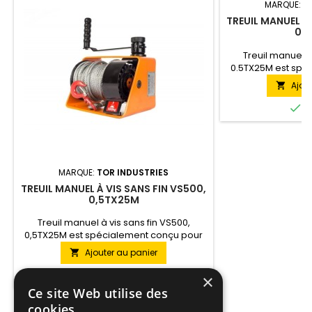
MARQUE:
T
TREUIL MANUEL À 
0,
Treuil manuel à
0.5TX25M est spé
les travaux à haute
Ajou

une force de trac
une longueur du

E
MARQUE:
TOR INDUSTRIES
TREUIL MANUEL À VIS SANS FIN VS500,
0,5TX25M
Treuil manuel à vis sans fin VS500,
0,5TX25M est spécialement conçu pour
les travaux à haute intensité. Ce treuil a
Ajouter au panier

une force de traction de 0.5 tonne avec
une longueur du câble de 25 mètres.

En stock
×
Ce site Web utilise des
cookies