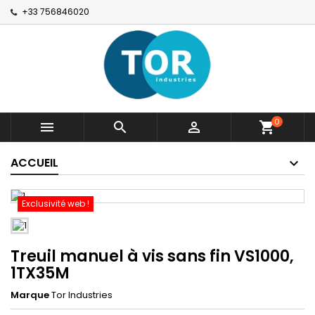
+33 756846020
0



shopping_cart
ACCUEIL
Exclusivité web !
Treuil manuel à vis sans fin VS1000,
1TX35M
Marque
Tor Industries