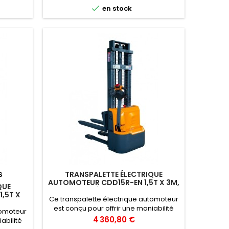

en stock
TRANSPALETTE ÉLECTRIQUE
S
AUTOMOTEUR CDD15R-EN 1,5T X 3M,
QUE
FOURCHES RÉGLABLES, BATTERIE LI-
,5T X
ION
Ce transpalette électrique automoteur
LES,
est conçu pour offrir une maniabilité
tomoteur
optimale et une performance efficace
Prix
4 360,80 €
abilité
dans les environnements d'entrepôt.