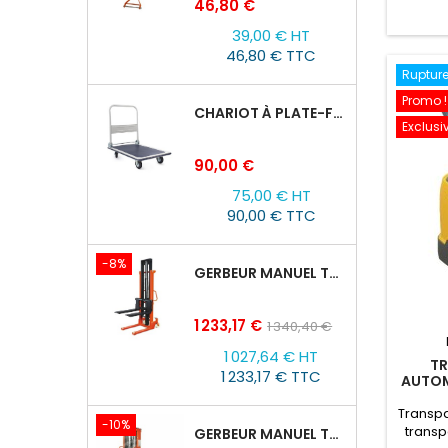
Prix
46,80 €
39,00 € HT
46,80 € TTC
Rupture
Promo !
CHARIOT À PLATE-FORME TOR PH 300KG
Exclusiv
Prix
90,00 €
75,00 € HT
90,00 € TTC
-8%
GERBEUR MANUEL TOR CTY-EH 2T/3M FOURCHES RÉGLABLES 320-770MM
Prix
Prix
1 233,17 €
1 340,40 €
de
1 027,64 € HT
base
TR
1 233,17 € TTC
AUTOM
Transpa
-10%
transp
GERBEUR MANUEL TOR CTY-EH 1,5T/1,6M FOURCHES RÉGLABLES 320-770 MM