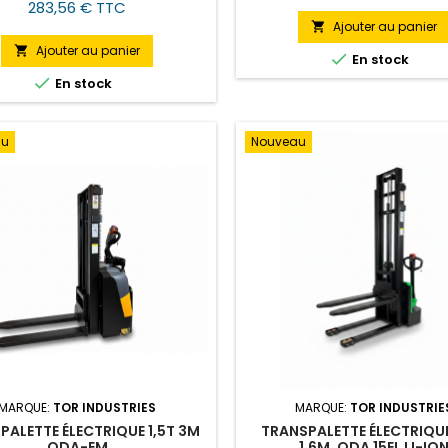
283,56 € TTC
Ajouter au panier

Ajouter au panier


En stock

En stock
au
Nouveau
MARQUE:
TOR INDUSTRIES
MARQUE:
TOR INDUSTRIE
PALETTE ÉLECTRIQUE 1,5T 3M
TRANSPALETTE ÉLECTRIQUE 
QDA-EM
1,6M, QDA 15EL LI-IO