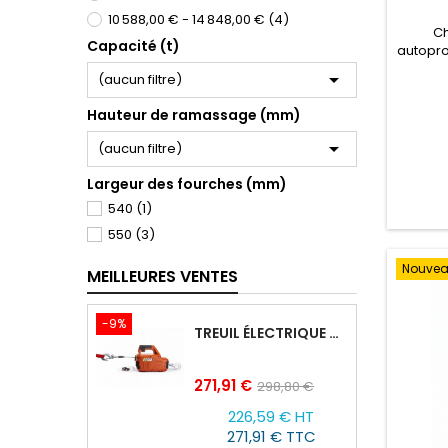
10 588,00 € - 14 848,00 €
(4)
Ch
Capacité (t)
autopr
Il se d

(aucun filtre)
Le m
prop
Hauteur de ramassage (mm)
arri
trac

(aucun filtre)
heu
bouto
Largeur des fourches (mm)
540
(1)
550
(3)
Nouve
MEILLEURES VENTES
-9%
TREUIL ÉLECTRIQUE PORTABLE AVEC TÉLÉCOMMANDE TOR SQ-02-450KG/4.6M
Prix
Prix
271,91 €
298,80 €
de
226,59 € HT
base
271,91 € TTC