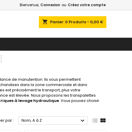
Bienvenue,
Connexion
ou
Créez votre compte
shopping_cart
Panier:
0
Produits - 0,00 €
dance de manutention. Ils vous permettent
rchandises dans la zone commerciale et dans
tes est précisément le transport, plus votre
ance est élevée. Nous proposons les transpalettes
triques à levage hydraulique
. Vous pouvez choisir



ier par :
Nom, A à Z