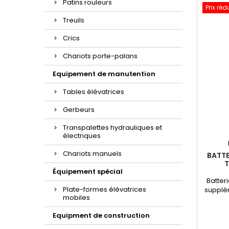
Patins rouleurs
Prix réd
Treuils
Crics
Chariots porte-palans
Equipement de manutention
Tables élévatrices
Gerbeurs
Transpalettes hydrauliques et
électriques
Chariots manuels
BATTE
T
Équipement spécial
Batter
Plate-formes élévatrices
supplém
mobiles
él
Equipment de construction