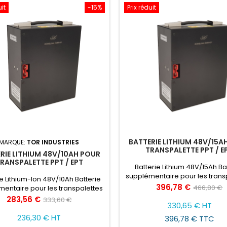
uit
-15%
Prix réduit
BATTERIE LITHIUM 48V/15A
MARQUE:
TOR INDUSTRIES
TRANSPALETTE PPT / E
RIE LITHIUM 48V/10AH POUR
RANSPALETTE PPT / EPT
Batterie Lithium 48V/15Ah Ba
supplémentaire pour les trans
ie Lithium-Ion 48V/10Ah Batterie
électriques de type PPT / EP
Prix
Prix
396,78 €
466,80 €
entaire pour les transpalettes
autonomie prolongée
ectriques de type PPT / EPT
Prix
Prix
283,56 €
de
333,60 €
330,65 € HT
de
base
236,30 € HT
396,78 € TTC
base