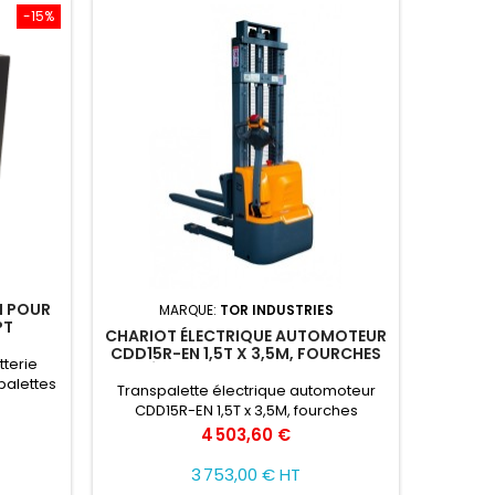
-15%
H POUR
MARQUE:
TOR INDUSTRIES
PT
CHARIOT ÉLECTRIQUE AUTOMOTEUR
CDD15R-EN 1,5T X 3,5M, FOURCHES
tterie
RÉGLABLES, BATTERIE LI-ION
palettes
Transpalette électrique automoteur
T avec
CDD15R-EN 1,5T x 3,5M, fourches
réglables, batterie Li-ion Le levage et le
Prix
4 503,60 €
déplacement s'effectuent sans effort
physique de la part de l'opérateur. Il
3 753,00 € HT
permet de transporter des charges de