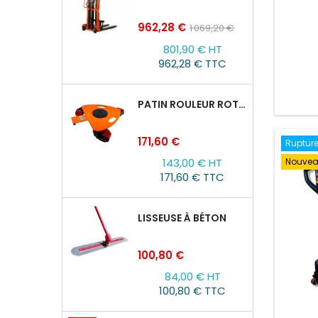
automo
efficac
Prix
Prix
962,28 €
1 069,20 €
de
801,90 € HT
base
962,28 € TTC
PATIN ROULEUR ROTATIVE WCRP-5, CAPACITÉ DE CHARGE 4T
Prix
171,60 €
Rupture
143,00 € HT
Nouve
171,60 € TTC
LISSEUSE À BÉTON
Prix
100,80 €
84,00 € HT
100,80 € TTC