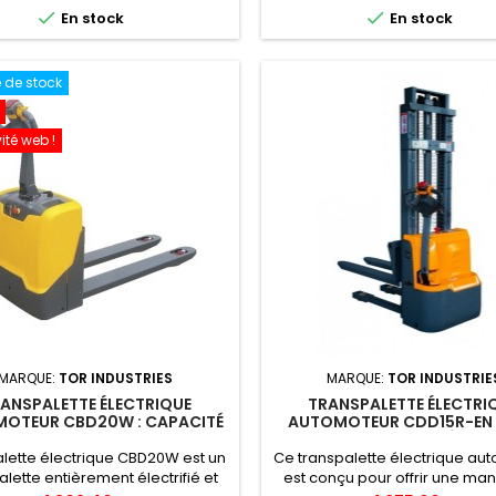
guidon.
guidon.


En stock
En stock
 de stock
ité web !
MARQUE:
TOR INDUSTRIES
MARQUE:
TOR INDUSTRIE
ANSPALETTE ÉLECTRIQUE
TRANSPALETTE ÉLECTRI
OTEUR CBD20W : CAPACITÉ
AUTOMOTEUR CDD15R-EN 1
2000KG
2,5M, FOURCHES RÉGLAB
BATTERIE LI-ION
lette électrique CBD20W est un
Ce transpalette électrique au
alette entièrement électrifié et
est conçu pour offrir une mani