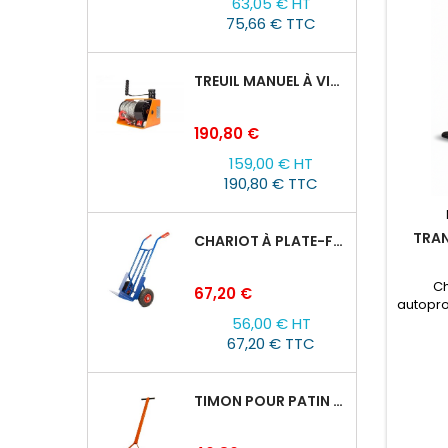
63,05 € HT
base
75,66 € TTC
TREUIL MANUEL À VIS SANS FIN VS500, 0,5TX25M
Prix
190,80 €
159,00 € HT
190,80 € TTC
TRAN
CHARIOT À PLATE-FORME TOR HT 300
Ch
Prix
67,20 €
autopr
56,00 € HT
Il se d
Le m
67,20 € TTC
prop
arri
trac
TIMON POUR PATIN ROULEUR CRA-4/6/8
heu
bouto