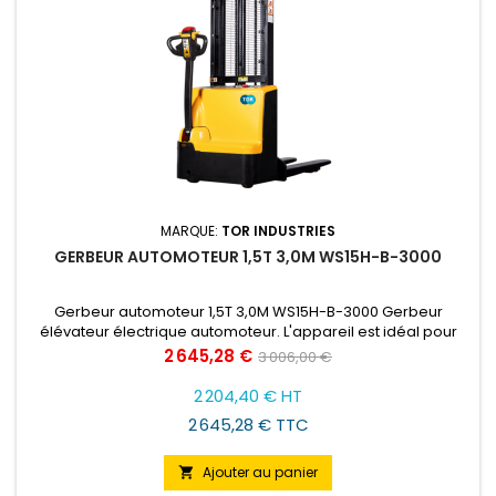
MARQUE:
TOR INDUSTRIES
GERBEUR AUTOMOTEUR 1,5T 3,0M WS15H-B-3000
Gerbeur automoteur 1,5T 3,0M WS15H-B-3000 Gerbeur
élévateur électrique automoteur. L'appareil est idéal pour
diverses applications, notamment pour empiler des palettes
Prix
Prix
2 645,28 €
3 006,00 €
dans des entrepôts, transporter des marchandises à
de
l'intérieur d'installations et charger/décharger des camions.
2 204,40 € HT
Il se distingue par son prix bas. Le moteur électrique
base
2 645,28 € TTC
permettant le...
Ajouter au panier
