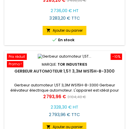
3 283,20 €
3 456,00 €
traction assure 12 heures de fonctionnement. Commande
de
par boutons et leviers sur la poignée de commande. La
2 736,00 € HT
présence d'une commande de vitesse réglable pour la
base
3 283,20 € TTC
levée et la...
Ajouter au panier


En stock
Prix réduit
-10%
Promo !
MARQUE:
TOR INDUSTRIES
GERBEUR AUTOMOTEUR 1,5T 3,3M WS15H-B-3300
Gerbeur automoteur 1,5T 3,3M WS15H-B-3300 Gerbeur
élévateur électrique automoteur. L'appareil est idéal pour
diverses applications, notamment pour empiler des palettes
Prix
Prix
2 793,96 €
3 104,40 €
dans des entrepôts, transporter des marchandises à
de
l'intérieur d'installations et charger/décharger des camions.
2 328,30 € HT
Il se distingue par son prix bas. Le moteur électrique
base
2 793,96 € TTC
permettant le...
Ajouter au panier
