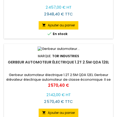
déplacement est monté sur la roue arrière pivotante. La
batterie de traction assure 8 heures de fonctionnement.
2 457,00 € HT
Commandé à l'aide de boutons et de leviers situés sur la
2 948,40 € TTC
poignée...
Ajouter au panier


En stock
MARQUE:
TOR INDUSTRIES
GERBEUR AUTOMOTEUR ÉLECTRIQUE 1.2T 2.5M QDA 12EL
Gerbeur automoteur électrique 1.2T 2.5M QDA 12EL Gerbeur
élévateur électrique automoteur de classe économique. Il se
distingue par son prix bas. L'entraînement électrique pour la
Prix
2 570,40 €
mobilité a été monté sur la roue arrière pivotante. La batterie
de traction assure 8 heures de fonctionnement. Commande
2 142,00 € HT
par boutons et leviers sur la poignée de commande....
2 570,40 € TTC
Ajouter au panier
