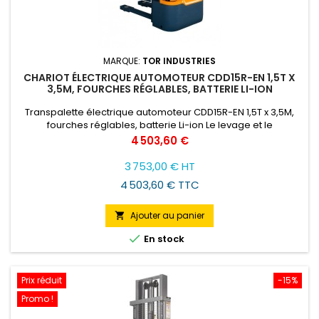
MARQUE:
TOR INDUSTRIES
CHARIOT ÉLECTRIQUE AUTOMOTEUR CDD15R-EN 1,5T X
3,5M, FOURCHES RÉGLABLES, BATTERIE LI-ION
Transpalette électrique automoteur CDD15R-EN 1,5T x 3,5M,
fourches réglables, batterie Li-ion Le levage et le
déplacement s'effectuent sans effort physique de la part de
Prix
4 503,60 €
l'opérateur. Il permet de transporter des charges de
manière rapide et pratique dans des espaces restreints.
3 753,00 € HT
Efficace dans les entrepôts, quelle que soit l'intensité du
4 503,60 € TTC
travail. La...
Ajouter au panier


En stock
Prix réduit
-15%
Promo !