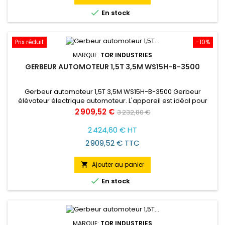

En stock
Prix réduit
-10%
MARQUE:
TOR INDUSTRIES
GERBEUR AUTOMOTEUR 1,5T 3,5M WS15H-B-3500
Gerbeur automoteur 1,5T 3,5M WS15H-B-3500 Gerbeur
élévateur électrique automoteur. L'appareil est idéal pour
diverses applications, notamment pour empiler des palettes
Prix
Prix
2 909,52 €
3 232,80 €
dans des entrepôts, transporter des marchandises à
de
l'intérieur d'installations et charger/décharger des camions.
2 424,60 € HT
Il se distingue par son prix bas. Le moteur électrique
base
2 909,52 € TTC
permettant le...
Ajouter au panier


En stock
MARQUE:
TOR INDUSTRIES