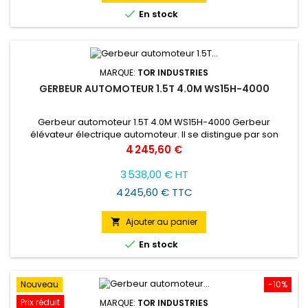

En stock
MARQUE:
TOR INDUSTRIES
GERBEUR AUTOMOTEUR 1.5T 4.0M WS15H-4000
Gerbeur automoteur 1.5T 4.0M WS15H-4000 Gerbeur
élévateur électrique automoteur. Il se distingue par son
faible prix. L'entraînement électrique pour la mobilité a été
Prix
4 245,60 €
monté sur la roue arrière pivotante. La batterie de traction
assure 8 heures de fonctionnement. Commande par
3 538,00 € HT
boutons et leviers sur la poignée de commande. La
4 245,60 € TTC
présence d'une commande de...
Ajouter au panier


En stock
Nouveau
-10%
Prix réduit
MARQUE:
TOR INDUSTRIES