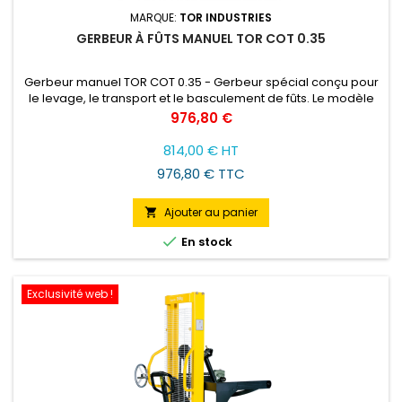
MARQUE:
TOR INDUSTRIES
GERBEUR À FÛTS MANUEL TOR COT 0.35
Gerbeur manuel TOR COT 0.35 - Gerbeur spécial conçu pour
le levage, le transport et le basculement de fûts. Le modèle
est équipé d'un support de fûts fiable et d'une boîte de
Prix
976,80 €
vitesses manuelle à vis sans fin pour faire tourner le baril. Le
gerbeur est facile à utiliser et à entretenir. Le poids maximum
814,00 € HT
du baril est de 350 kg et la hauteur de levage peut...
976,80 € TTC
Ajouter au panier


En stock
Exclusivité web !