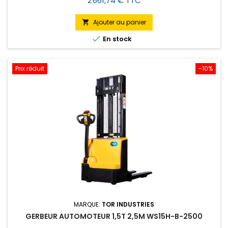
2 661,74 € TTC
permettant le...
Ajouter au panier


En stock
Prix réduit
-10%
MARQUE:
TOR INDUSTRIES
GERBEUR AUTOMOTEUR 1,5T 2,5M WS15H-B-2500