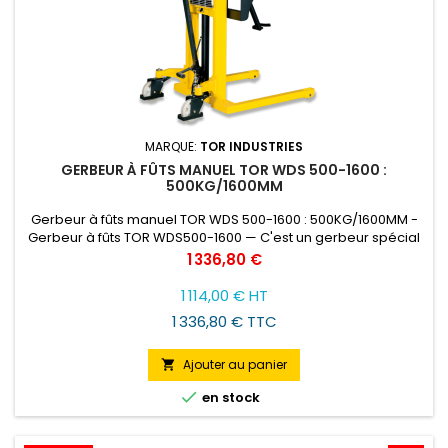
MARQUE:
TOR INDUSTRIES
GERBEUR À FÛTS MANUEL TOR WDS 500-1600 :
500KG/1600MM
Gerbeur à fûts manuel TOR WDS 500-1600 : 500KG/1600MM -
Gerbeur à fûts TOR WDS500-1600 — C'est un gerbeur spécial
conçu pour le levage, le transport et le basculement de fûts.
Prix
1 336,80 €
Le modèle est équipé d'un support de fûts fiable et d'une
boîte de vitesses manuelle à vis sans fin pour faire tourner le
1 114,00 € HT
baril. Le gerbeur est facile à utiliser et à entretenir. Le...
1 336,80 € TTC
Ajouter au panier


en stock