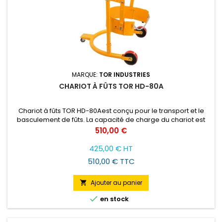
MARQUE:
TOR INDUSTRIES
CHARIOT À FÛTS TOR HD-80A
Chariot à fûts TOR HD-80Aest conçu pour le transport et le
basculement de fûts. La capacité de charge du chariot est
jusqu'à 365 kg.
Prix
510,00 €
425,00 € HT
510,00 € TTC
Ajouter au panier


en stock