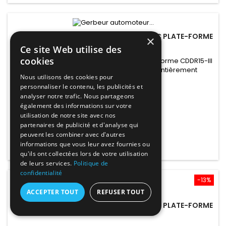
GERBEUR AUTOMOTEUR ÉLECTRIQUE AVEC PLATE-FORME
×
CDDK15-III 1.5TX4.5M
Ce site Web utilise des
cookies
Gerbeur automoteur électrique avec plate-forme CDDR15-III
1.5Tx4.5M est un gerbeur économique, entièrement
Nous utilisons des cookies pour
électrique. Cette version soulève une charge pesant jusqu'à
Prix
10 208,40 €
personnaliser le contenu, les publicités et
1.5 tonne, à une hauteur de 4.5 mètres.
analyser notre trafic. Nous partageons
8 507,00 € HT
également des informations sur votre
10 208,40 € TTC
utilisation de notre site avec nos
partenaires de publicité et d'analyse qui
Ajouter au panier
peuvent les combiner avec d'autres

informations que vous leur avez fournies ou

En stock
qu'ils ont collectées lors de votre utilisation
de leurs services.
Politique de
confidentialité
Prix réduit
-13%
ACCEPTER TOUT
REFUSER TOUT
Promo !
MARQUE:
TOR INDUSTRIES
GERBEUR AUTOMOTEUR ÉLECTRIQUE AVEC PLATE-FORME
CDDK15-III 1.5TX5.6M