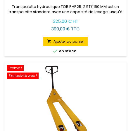
Transpalette hydraulique TOR RHP25: 2.5T/1150 MM est un
transpalette standard avec une capacité de levage jusqu'à
2,5 tonnes.
Prix
325,00 € HT
390,00 € TTC
Ajouter au panier


en stock
Promo !
Exclusivité web !