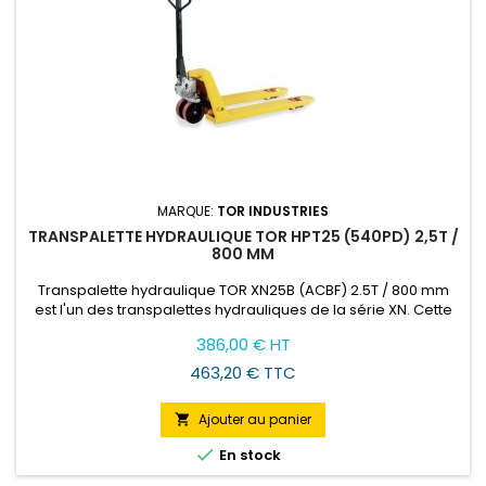
MARQUE:
TOR INDUSTRIES
TRANSPALETTE HYDRAULIQUE TOR HPT25 (540PD) 2,5T /
800 MM
Transpalette hydraulique TOR XN25B (ACBF) 2.5T / 800 mm
est l'un des transpalettes hydrauliques de la série XN. Cette
version est la plus populaire, elle soulève des charges
Prix
386,00 € HT
jusqu'à 2.5 tonnes et a les fourches raccourcies de 800 mm.
463,20 € TTC
Ajouter au panier


En stock