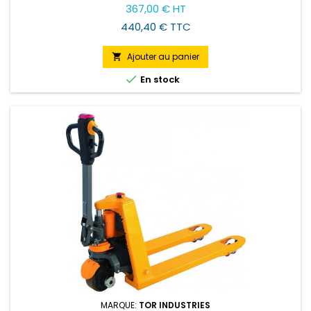
Prix
367,00 € HT
facilité d'utilisation. Recommandé pour une utilisation dans
les zones à forte densité de travail.
440,40 € TTC
Ajouter au panier


En stock
MARQUE:
TOR INDUSTRIES