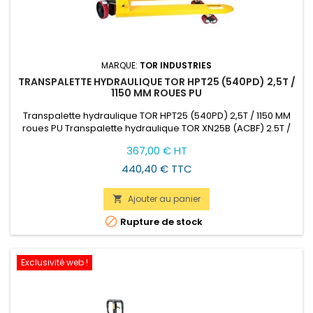
MARQUE:
TOR INDUSTRIES
TRANSPALETTE HYDRAULIQUE TOR HPT25 (540PD) 2,5T /
1150 MM ROUES PU
Transpalette hydraulique TOR HPT25 (540PD) 2,5T / 1150 MM
roues PU Transpalette hydraulique TOR XN25B (ACBF) 2.5T /
1150 mm est l'un des transpalettes hydrauliques de la série
Prix
367,00 € HT
XN. Cette version est la plus populaire, elle soulève des
charges jusqu'à 2,5 tonnes et a les fourches raccourcies de
440,40 € TTC
1150 mm.
Ajouter au panier


Rupture de stock
Exclusivité web !