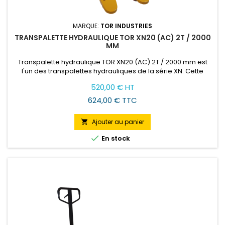
MARQUE:
TOR INDUSTRIES
TRANSPALETTE HYDRAULIQUE TOR XN20 (AC) 2T / 2000
MM
Transpalette hydraulique TOR XN20 (AC) 2T / 2000 mm est
l'un des transpalettes hydrauliques de la série XN. Cette
version est la plus populaire, elle soulève des charges
Prix
520,00 € HT
jusqu'à 2 tonnes et la longueur des fourches est de 2000 mm.
624,00 € TTC
Ajouter au panier


En stock