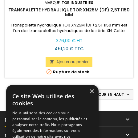
MARQUE:
TOR INDUSTRIES
TRANSPALETTE HYDRAULIQUE TOR XN25M (DF) 2,5T 1150
MM
Transpalette hydraulique TOR XN25M (DF) 2.5T 1150 mm est
l'un des transpalettes hydrauliques de la série XN. Cette
version est la plus populaire, elle soulève des charges
Prix
376,00 € HT
jusqu'à 2.5 tonnes et a une longueur des fourches de 1150
mm.
451,20 € TTC
Ajouter au panier


Rupture de stock
×
RETOUR EN HAUT

Ce site Web utilise des
cookies
Nous utilisons des cookies pour

personnaliser le contenu, les publicités et
PRODUITS
analyser notre trafic. Nous partageons
également des informations sur votre

NOTRE SOCIÉTÉ
utilisation de notre site avec nos