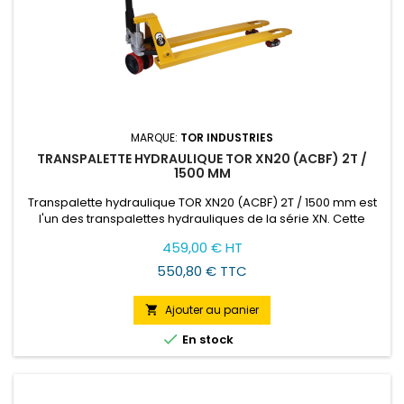
MARQUE:
TOR INDUSTRIES
TRANSPALETTE HYDRAULIQUE TOR XN20 (ACBF) 2T /
1500 MM
Transpalette hydraulique TOR XN20 (ACBF) 2T / 1500 mm est
l'un des transpalettes hydrauliques de la série XN. Cette
version est la plus populaire, elle soulève des charges
Prix
459,00 € HT
jusqu'à 2 tonnes et a les fourches allongées de 1500 mm.
550,80 € TTC
Ajouter au panier


En stock