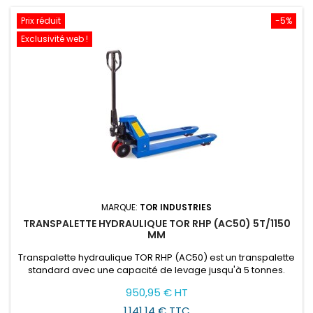
Prix réduit
-5%
Exclusivité web !
MARQUE:
TOR INDUSTRIES
TRANSPALETTE HYDRAULIQUE TOR RHP (AC50) 5T/1150
MM
Transpalette hydraulique TOR RHP (AC50) est un transpalette
standard avec une capacité de levage jusqu'à 5 tonnes.
Prix
Prix
950,95 € HT
de
1 141,14 € TTC