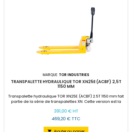
MARQUE:
TOR INDUSTRIES
TRANSPALETTE HYDRAULIQUE TOR XN25E (ACBF) 2,5T
1150 MM
Transpalette hydraulique TOR XN25E (ACBF) 2.5T 1150 mm fait
partie de la série de transpalettes XN. Cette version est la
plus populaire, elle soulève des charges jusqu'à 2.5 tonnes
Prix
391,00 € HT
et a une longueur des fourches de 1150 mm. La particularité
de ce modèle est les roues en nylon.
469,20 € TTC
Ajouter au panier
