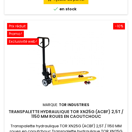

en stock
Prix réduit
-10%
Promo !
Exclusivité web !
MARQUE:
TOR INDUSTRIES
TRANSPALETTE HYDRAULIQUE TOR XN25G (ACBF) 2,5T /
1150 MM ROUES EN CAOUTCHOUC
Transpalette hydraulique TOR XN25G (ACBF) 2,5T / 1150 MM
roues en caoutchouc Transpalette hydraulique TOR XN25G