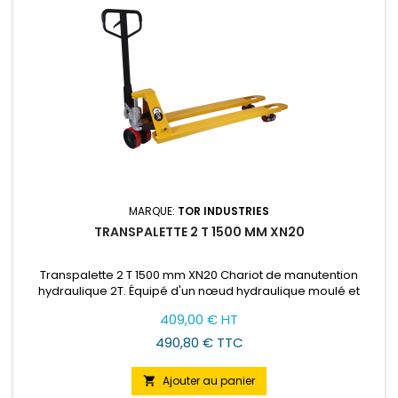
MARQUE:
TOR INDUSTRIES
TRANSPALETTE 2 T 1500 MM XN20
Transpalette 2 T 1500 mm XN20 Chariot de manutention
hydraulique 2T. Équipé d'un nœud hydraulique moulé et
repliable. À la pointe de la technologie, fiable et robuste. Il
Prix
409,00 € HT
allie haute performance, confort de travail et facilité
d'utilisation. Recommandé pour une utilisation dans des
490,80 € TTC
environnements à forte intensité de travail.
Ajouter au panier
