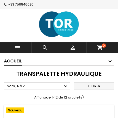
+33 756846020
0



shopping_cart
ACCUEIL
TRANSPALETTE HYDRAULIQUE

Nom, A à Z
FILTRER
Affichage 1-12 de 12 article(s)
Nouveau