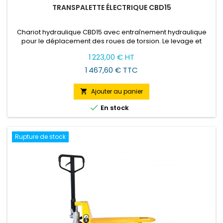
TRANSPALETTE ÉLECTRIQUE CBD15
Chariot hydraulique CBD15 avec entraînement hydraulique
pour le déplacement des roues de torsion. Le levage et
l'abaissement s'effectuent en mode électrique et le
Prix
1 223,00 € HT
déplacement à l'aide d'un moteur électrique, alimenté par
une batterie de traction. Simplifie considérablement le
1 467,60 € TTC
travail.
Ajouter au panier


En stock
Rupture de stock