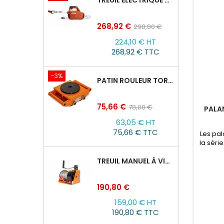
Prix
Prix
268,92 €
298,80 €
de
224,10 € HT
base
268,92 € TTC
-3%
PATIN ROULEUR TOR CRA-4 : 6T
Prix
Prix
75,66 €
78,00 €
PALAN
de
63,05 € HT
base
75,66 € TTC
Les pal
la séri
et dé
TREUIL MANUEL À VIS SANS FIN VS500, 0,5TX25M
ainsi
sécurit
démont
Prix
190,80 €
divers 
et l'im
159,00 € HT
190,80 € TTC