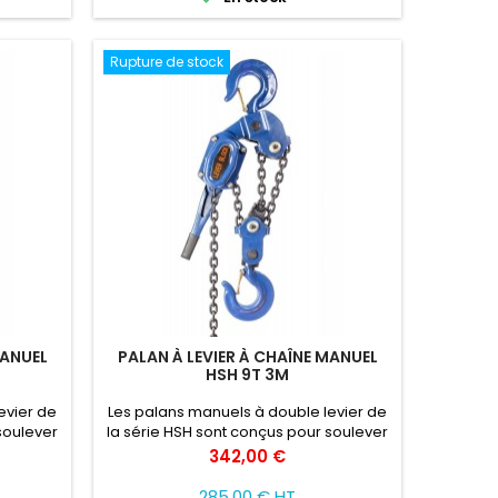
Rupture de stock
MANUEL
PALAN À LEVIER À CHAÎNE MANUEL
HSH 9T 3M
evier de
Les palans manuels à double levier de
soulever
la série HSH sont conçus pour soulever
tenant
et déplacer des charges, obtenant
Prix
342,00 €
ité et
ainsi une plus grande efficacité et
ge et de
sécurité des travaux de montage et de
285,00 € HT