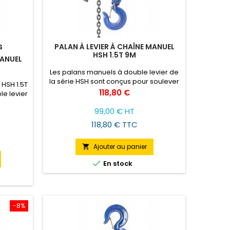
PALAN À LEVIER À CHAÎNE MANUEL
S
HSH 1.5T 9M
MANUEL
Les palans manuels à double levier de
la série HSH sont conçus pour soulever
 HSH 1.5T
et déplacer des charges, obtenant
Prix
118,80 €
le levier
ainsi une plus grande efficacité et
 pour
sécurité des travaux de montage et de
99,00 € HT
arges,
démontage, lors de la réparation de
rande
118,80 € TTC
divers appareils, y compris la traction
vaux de
et l'immobilisation de charges pendant
s de la
le transport.
Ajouter au panier

ils, y
lisation

En stock
sport.
-8%