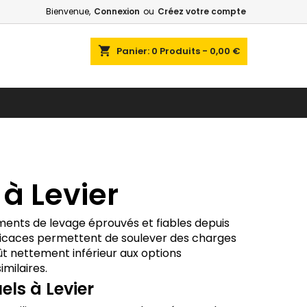
Bienvenue,
Connexion
ou
Créez votre compte
shopping_cart
Panier:
0
Produits - 0,00 €
à Levier
ments de levage éprouvés et fiables depuis
efficaces permettent de soulever des charges
oût nettement inférieur aux options
milaires.
ls à Levier