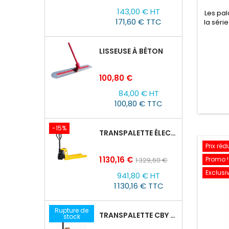
143,00 € HT
Les pal
171,60 € TTC
la séri
et dé
ainsi
sécurit
LISSEUSE À BÉTON
démont
divers 
Prix
100,80 €
et l'im
84,00 € HT
100,80 € TTC
-15%
TRANSPALETTE ÉLECTRIQUE EPT 15H : 1500KG/1150MM X 550MM
Prix réd
Prix
Prix
1 130,16 €
Promo !
1 329,60 €
de
Exclusiv
941,80 € HT
base
1 130,16 € TTC
Rupture de
TRANSPALETTE CBY 2,5T AVEC BALANCE
stock