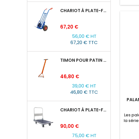
CHARIOT À PLATE-FORME TOR HT 300
Prix
67,20 €
56,00 € HT
67,20 € TTC
TIMON POUR PATIN ROULEUR CRA-4/6/8
Prix
46,80 €
39,00 € HT
46,80 € TTC
PALAN
CHARIOT À PLATE-FORME TOR PH 300KG
Les pal
la séri
Prix
90,00 €
et dé
ainsi
75,00 € HT
sécurit