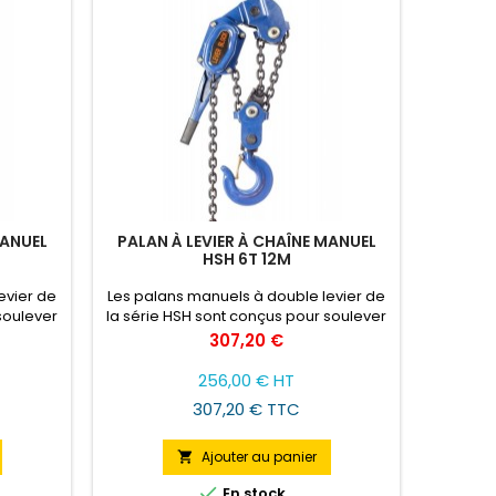
MANUEL
PALAN À LEVIER À CHAÎNE MANUEL
HSH 6T 12M
evier de
Les palans manuels à double levier de
soulever
la série HSH sont conçus pour soulever
tenant
et déplacer des charges, obtenant
Prix
307,20 €
ité et
ainsi une plus grande efficacité et
ge et de
sécurité des travaux de montage et de
256,00 € HT
tion de
démontage, lors de la réparation de
307,20 € TTC
traction
divers appareils, y compris la traction
s pendant
et l'immobilisation de charges pendant
le transport.
Ajouter au panier


En stock