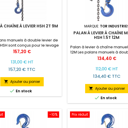
À CHAÎNE À LEVIER HSH 2T 9M
MARQUE:
TOR INDUSTRIE
PALAN À LEVIER À CHAÎNE 
HSH 1.5T 12M
ans manuels à double levier de
e HSH sont conçus pour le levage
Palan à levier à chaîne manuel
 déplacement de charges, afin
Prix
157,20 €
12M Les palans manuels à doub
iorer l'efficacité et la sécurité
de la série HSH sont conçus
Prix
134,40 €
 travaux de montage et de
131,00 € HT
soulever et déplacer des ch
age, lors de la réparation de
obtenant ainsi une plus g
112,00 € HT
157,20 € TTC
rs équipements, y compris la
efficacité et sécurité des tra
134,40 € TTC
n et l'immobilisation de charges
montage et de démontage, lor
nt le transport. Poids - 24 kg
Ajouter au panier

réparation de divers appare
pacité de charge - 2 (t)...
compris la traction et l'immobi
Ajouter au panier


En stock
de charges pendant le tran

En stock
uit
-10%
Prix réduit