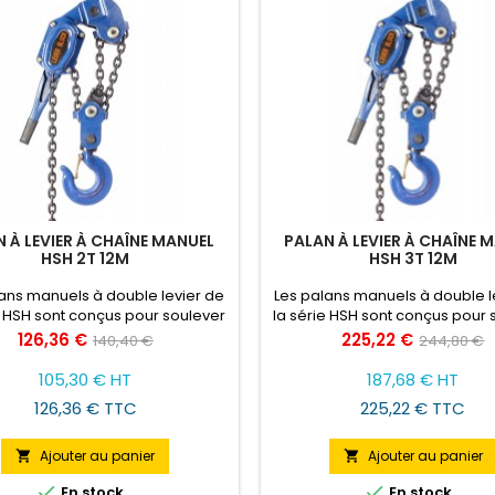
 À LEVIER À CHAÎNE MANUEL
PALAN À LEVIER À CHAÎNE 
HSH 2T 12M
HSH 3T 12M
ans manuels à double levier de
Les palans manuels à double l
e HSH sont conçus pour soulever
la série HSH sont conçus pour 
placer des charges, obtenant
et déplacer des charges, ob
Prix
Prix
Prix
Prix
126,36 €
225,22 €
140,40 €
244,80 €
 une plus grande efficacité et
ainsi une plus grande efficac
de
de
é des travaux de montage et de
sécurité des travaux de monta
105,30 € HT
187,68 € HT
age, lors de la réparation de
base
démontage, lors de la répara
base
126,36 € TTC
225,22 € TTC
appareils, y compris la traction
divers appareils, y compris la 
mobilisation de charges pendant
et l'immobilisation de charge
le transport.
le transport.
Ajouter au panier
Ajouter au panier




En stock
En stock