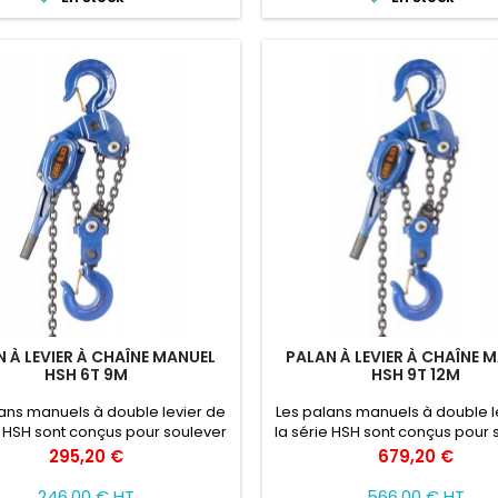
 À LEVIER À CHAÎNE MANUEL
PALAN À LEVIER À CHAÎNE 
HSH 6T 9M
HSH 9T 12M
ans manuels à double levier de
Les palans manuels à double l
e HSH sont conçus pour soulever
la série HSH sont conçus pour 
placer des charges, obtenant
et déplacer des charges, ob
Prix
Prix
295,20 €
679,20 €
 une plus grande efficacité et
ainsi une plus grande efficac
é des travaux de montage et de
sécurité des travaux de monta
246,00 € HT
566,00 € HT