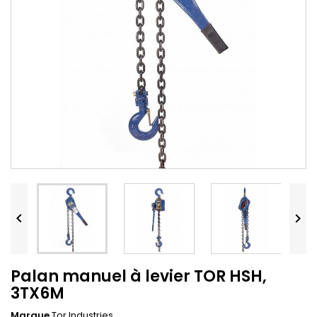


Palan manuel à levier TOR HSH,
3TX6M
Marque
Tor Industries