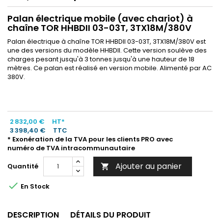
Palan électrique mobile (avec chariot) à
chaîne TOR HHBDII 03-03T, 3TX18M/380V
Palan électrique à chaîne TOR HHBDII 03-03T, 3TX18M/380V est
une des versions du modèle HHBDII. Cette version soulève des
charges pesant jusqu'à 3 tonnes jusqu'à une hauteur de 18
mètres. Ce palan est réalisé en version mobile. Alimenté par AC
380V.
2 832,00 €
HT*
3 398,40 €
TTC
* Exonération de la TVA pour les clients PRO avec
numéro de TVA intracommunautaire
Ajouter au panier
Quantité


En Stock
DESCRIPTION
DÉTAILS DU PRODUIT