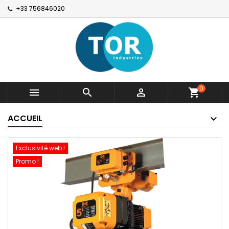
+33 756846020
0



shopping_cart
ACCUEIL
Exclusivité web !
Promo !