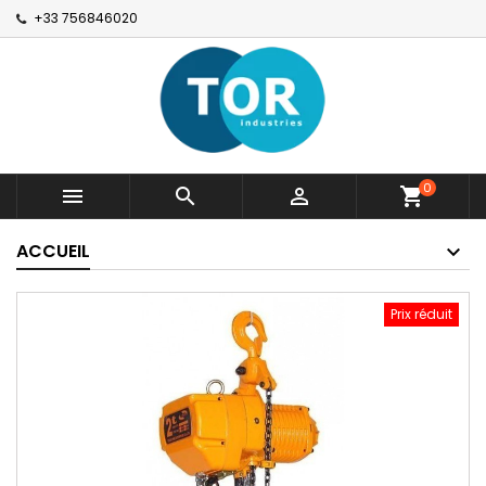
+33 756846020
0



shopping_cart
ACCUEIL
Prix réduit