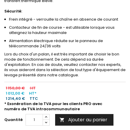
transfert thermique élevé.
Sécurité:
Frein intégré - verrouille la chaîne en absence de courant
Contacteur de fin de course - est utilisable lorsque vous
atteignez la hauteur maximale
Alimentation électrique réduite sur le panneau de
télécommande 24/36 volts
Lors du choix d'un palan, il est très important de choisir le bon
mode de fonctionnement. De cela dépend sa durée
d'exploitation. En cas de doute, veuillez contacter nos experts,
ils vous aideront dans la sélection de tout type d'équipement de
levage présenté dans notre catalogue.
1 150,00 €
HT
1 012,00 €
HT*
1 214,40 €
TTC
* Exonération de la TVA pour les clients PRO avec
numéro de TVA intracommunautaire
Ajouter au panier
Quantité
