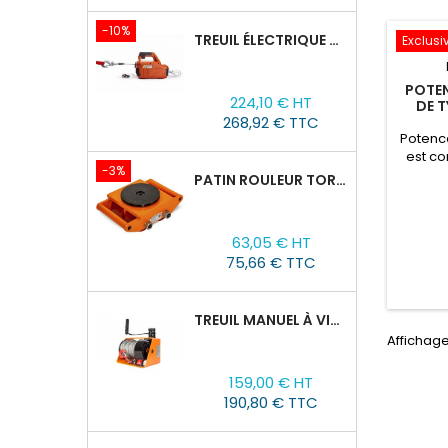
-10%
TREUIL ÉLECTRIQUE PORTABLE AVEC TÉLÉCOMMANDE TOR SQ-04-250KG/8M
Exclusiv
POTEN
Prix
Prix
224,10 € HT
DE 
de
268,92 € TTC
base
Potenc
est c
-3%
P
PATIN ROULEUR TOR CRA-4 : 6T
Prix
Prix
63,05 € HT
de
75,66 € TTC
base
TREUIL MANUEL À VIS SANS FIN VS500, 0,5TX25M
Affichage 
Prix
159,00 € HT
190,80 € TTC