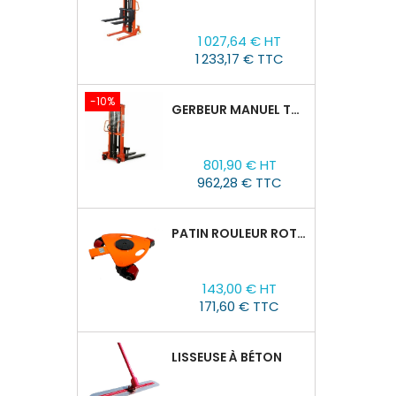
Prix
Prix
1 027,64 € HT
de
1 233,17 € TTC
base
-10%
GERBEUR MANUEL TOR CTY-EH 1,5T/1,6M FOURCHES RÉGLABLES 320-770 MM
Prix
Prix
801,90 € HT
de
962,28 € TTC
base
PATIN ROULEUR ROTATIVE WCRP-5, CAPACITÉ DE CHARGE 4T
Prix
143,00 € HT
171,60 € TTC
LISSEUSE À BÉTON