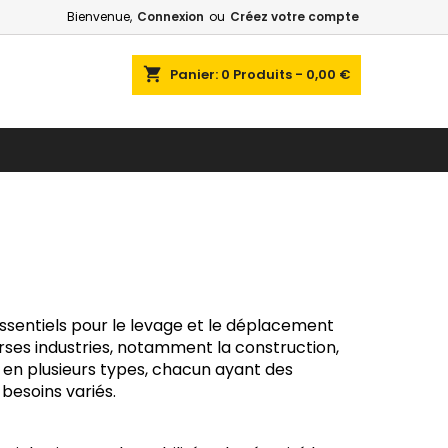
Bienvenue,
Connexion
ou
Créez votre compte
shopping_cart
Panier:
0
Produits - 0,00 €
essentiels pour le levage et le déplacement
verses industries, notamment la construction,
ent en plusieurs types, chacun ayant des
besoins variés.