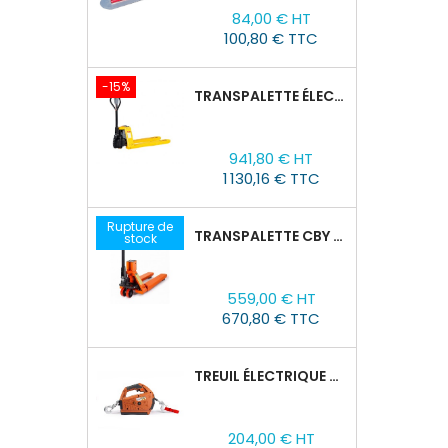
Prix
84,00 € HT
100,80 € TTC
-15%
TRANSPALETTE ÉLECTRIQUE EPT 15H : 1500KG/1150MM X 550MM
Prix
Prix
941,80 € HT
de
1 130,16 € TTC
base
Rupture de
TRANSPALETTE CBY 2,5T AVEC BALANCE
stock
Prix
559,00 € HT
670,80 € TTC
TREUIL ÉLECTRIQUE PORTABLE TOR SQ-01-450KG/4.6M
Prix
204,00 € HT