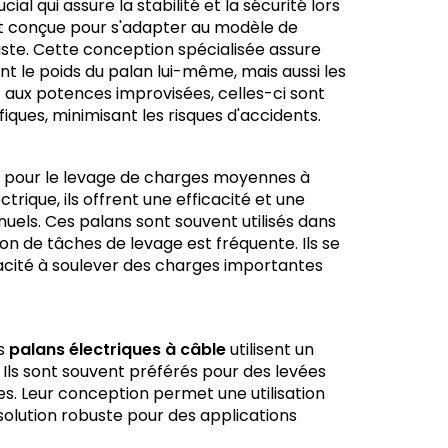
ial qui assure la stabilité et la sécurité lors
ment conçue pour s'adapter au modèle de
buste. Cette conception spécialisée assure
 le poids du palan lui-même, mais aussi les
 aux potences improvisées, celles-ci sont
iques, minimisant les risques d'accidents.
 pour le levage de charges moyennes à
rique, ils offrent une efficacité et une
uels. Ces palans sont souvent utilisés dans
on de tâches de levage est fréquente. Ils se
pacité à soulever des charges importantes
es
palans électriques à câble
utilisent un
 Ils sont souvent préférés pour des levées
s. Leur conception permet une utilisation
solution robuste pour des applications