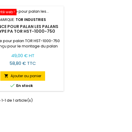
ité web !
MARQUE:
TOR INDUSTRIES
CE POUR PALAN LES PALANS
TYPE PA TOR HST-1000-750
e pour palan TOR HST-1000-750
onçu pour le montage du palan
A, la version stationnaire.
Prix
49,00 € HT
58,80 € TTC
Ajouter au panier


En stock
1-1 de 1 article(s)