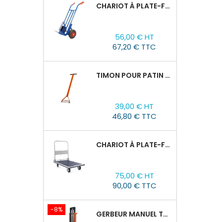
CHARIOT À PLATE-FORME TOR HT 300
Prix
56,00 € HT
67,20 € TTC
TIMON POUR PATIN ROULEUR CRA-4/6/8
Prix
39,00 € HT
46,80 € TTC
CHARIOT À PLATE-FORME TOR PH 300KG
Prix
75,00 € HT
90,00 € TTC
-8%
GERBEUR MANUEL TOR CTY-EH 2T/3M FOURCHES RÉGLABLES 320-770MM