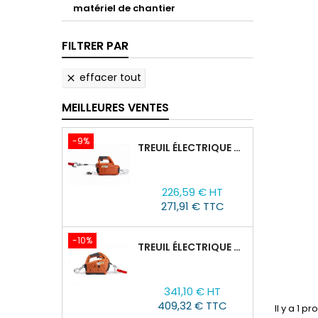
matériel de chantier
FILTRER PAR
effacer tout

MEILLEURES VENTES
-9%
TREUIL ÉLECTRIQUE PORTABLE AVEC TÉLÉCOMMANDE TOR SQ-02-450KG/4.6M
Prix
Prix
226,59 € HT
de
271,91 € TTC
base
-10%
TREUIL ÉLECTRIQUE PORTABLE À BATTERIE TOR SQ-05-450KG/4.6M
Prix
Prix
341,10 € HT
de
409,32 € TTC
Il y a 1 pr
base