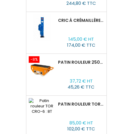
244,80 € TTC
CRIC À CRÉMAILLÈRE TOR SJ, 1,5T/60-600 MM
Prix
145,00 € HT
174,00 € TTC
-8%
PATIN ROULEUR 2500R-02, CAPACITÉ DE CHARGE 2,5T
Prix
Prix
37,72 € HT
de
45,26 € TTC
base
PATIN ROULEUR TOR CRO-6 : 8T
Prix
85,00 € HT
102,00 € TTC