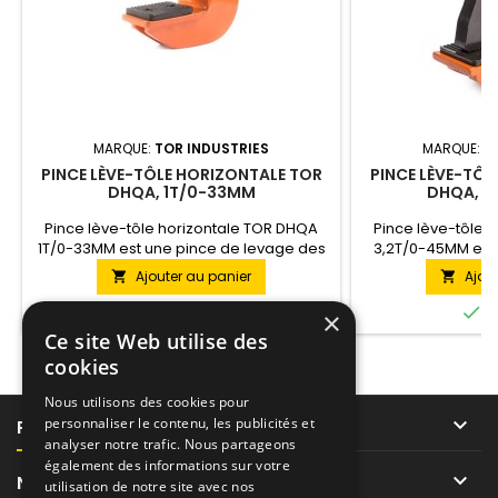
MARQUE:
TOR INDUSTRIES
MARQUE:
T
PINCE LÈVE-TÔLE HORIZONTALE TOR
PINCE LÈVE-TÔL
DHQA, 1T/0-33MM
DHQA, 3
Pince lève-tôle horizontale TOR DHQA
Pince lève-tôle 
1T/0-33MM est une pince de levage des
3,2T/0-45MM est
feuilles en position horizontale. Utilisée
des feuilles en 
Ajouter au panier
Ajou


par paires. La capacité de levage de
Utilisée par pa
cette pince est jusqu'à 1 tonne,
levage de cette 


En stock
E
×
l'épaisseur de feuille jusqu'à 33 mm.
tonnes, l'épaisseu
Ce site Web utilise des
cookies
Nous utilisons des cookies pour

personnaliser le contenu, les publicités et
PRODUITS
analyser notre trafic. Nous partageons
également des informations sur votre

NOTRE SOCIÉTÉ
utilisation de notre site avec nos