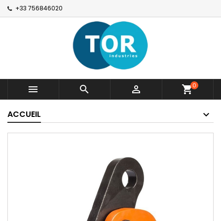
+33 756846020
0



shopping_cart
ACCUEIL