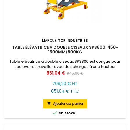
MARQUE:
TOR INDUSTRIES
TABLE ÉLÉVATRICE À DOUBLE CISEAUX SPS800: 450-
1500MM/800KG
Table élévatrice à double ciseaux SPS800 est conçue pour
soulever et travailler avec des charges à une hauteur
convenable pour l'opérateur.
Prix
Prix
851,04 €
945,60 €
de
709,20 € HT
base
851,04 € TTC
Ajouter au panier


en stock