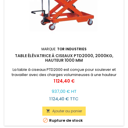
MARQUE:
TOR INDUSTRIES
TABLE ÉLÉVATRICE À CISEAUX PTD2000, 2000KG,
HAUTEUR 1000 MM
La table à ciseaux PTD2000 est conçue pour soulever et
travailler avec des charges volumineuses à une hauteur
convenable pour l'opérateur ainsi que charger et décharger
Prix
1 124,40 €
les véhicules.
937,00 € HT
1 124,40 € TTC
Ajouter au panier


Rupture de stock