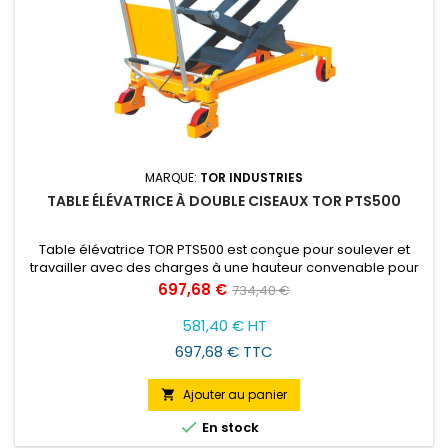
MARQUE:
TOR INDUSTRIES
TABLE ÉLÉVATRICE À DOUBLE CISEAUX TOR PTS500
Table élévatrice TOR PTS500 est conçue pour soulever et
travailler avec des charges à une hauteur convenable pour
l'opérateur. Ce modèle soulève les charges de 0,3 à 1 tonne.
Prix
Prix
697,68 €
734,40 €
de
581,40 € HT
base
697,68 € TTC
Ajouter au panier


En stock