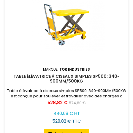
MARQUE:
TOR INDUSTRIES
TABLE ÉLÉVATRICE À CISEAUX SIMPLES SP500: 340-
900MM/500KG
Table élévatrice à ciseaux simples SP500: 340-900MM/500KG
est conçue pour soulever et travailler avec des charges à
une hauteur convenable pour l'opérateur.
Prix
Prix
528,82 €
574,80 €
de
440,68 € HT
base
528,82 € TTC