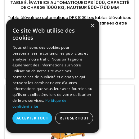
TABLE ÉLÉVATRICE AUTOMATIQUE DPS 1000, CAPACITÉ
DE CHARGE 1000 KG, HAUTEUR 500-1700 MM
Table élévatrice automatique DPS 1000 Les tables élévatrices
mobiles électriques de la série DPS sont destinées à être
×
utilisées dans des installations industrielles, détenir des
Prix
Ce site Web utilise des
2 041,20 €
certificats et répondre à toutes les exigences.
cookies
1 701,00 € HT
Nous utilisons des cookies pour
2 041,20 € TTC
personnaliser le contenu, les publicités et
analyser notre trafic. Nous partageons
Ajouter au panier

également des informations sur votre
utilisation de notre site avec nos

En stock
partenaires de publicité et d'analyse qui
peuvent les combiner avec d'autres
informations que vous leur avez fournies ou
qu'ils ont collectées lors de votre utilisation
de leurs services.
Politique de
confidentialité
ACCEPTER TOUT
REFUSER TOUT