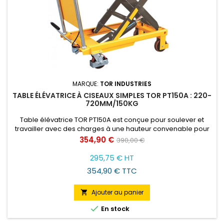
MARQUE:
TOR INDUSTRIES
TABLE ÉLÉVATRICE À CISEAUX SIMPLES TOR PT150A : 220-
720MM/150KG
Table élévatrice TOR PT150A est conçue pour soulever et
travailler avec des charges à une hauteur convenable pour
l'opérateur. Ce modèle soulève les charges de 0,15 à 1 tonne.
Prix
Prix
354,90 €
390,00 €
de
295,75 € HT
base
354,90 € TTC
Ajouter au panier


En stock