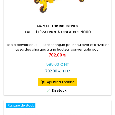
MARQUE:
TOR INDUSTRIES
TABLE ÉLÉVATRICE À CISEAUX SP1000
Table élévatrice SP1000 est conçue pour soulever et travailler
avec des charges à une hauteur convenable pour
l'opérateur.
Prix
702,00 €
585,00 € HT
702,00 € TTC
Ajouter au panier


En stock
Rupture de stock