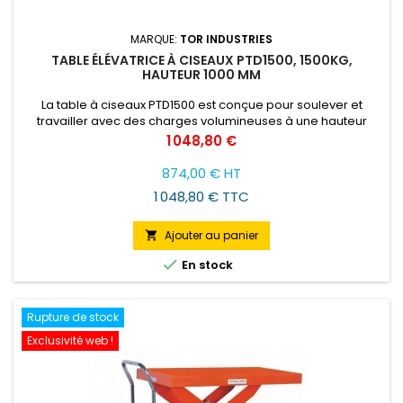
MARQUE:
TOR INDUSTRIES
TABLE ÉLÉVATRICE À CISEAUX PTD1500, 1500KG,
HAUTEUR 1000 MM
La table à ciseaux PTD1500 est conçue pour soulever et
travailler avec des charges volumineuses à une hauteur
convenable pour l'opérateur ainsi que charger et décharger
Prix
1 048,80 €
les véhicules.
874,00 € HT
1 048,80 € TTC
Ajouter au panier


En stock
Rupture de stock
Exclusivité web !