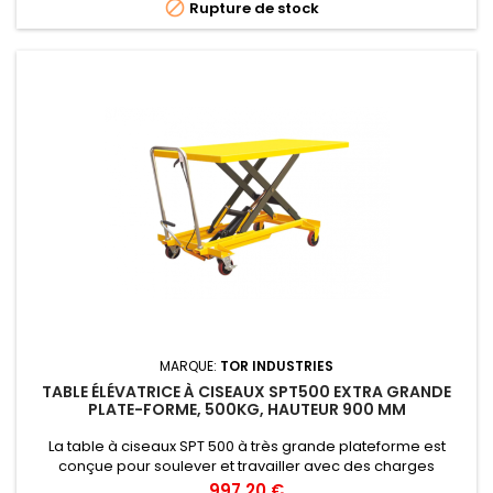

Rupture de stock
MARQUE:
TOR INDUSTRIES
TABLE ÉLÉVATRICE À CISEAUX SPT500 EXTRA GRANDE
PLATE-FORME, 500KG, HAUTEUR 900 MM
La table à ciseaux SPT 500 à très grande plateforme est
conçue pour soulever et travailler avec des charges
volumineuses à une hauteur adaptée à l'opérateur.
Prix
997,20 €