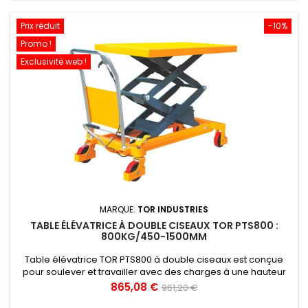
Prix réduit
-10%
Promo !
Exclusivité web !
MARQUE:
TOR INDUSTRIES
TABLE ÉLÉVATRICE À DOUBLE CISEAUX TOR PTS800 :
800KG/450-1500MM
Table élévatrice TOR PTS800 à double ciseaux est conçue
pour soulever et travailler avec des charges à une hauteur
convenable pour l'opérateur. Ce modèle soulève les
Prix
Prix
865,08 €
961,20 €
charges de 0,3 à 1 tonne.
de