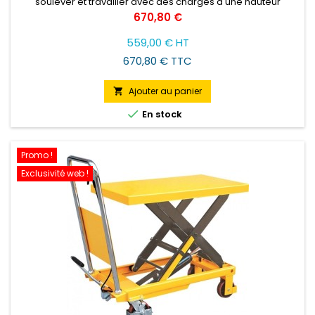
soulever et travailler avec des charges à une hauteur
convenable pour l'opérateur.
Prix
670,80 €
559,00 € HT
670,80 € TTC
Ajouter au panier


En stock
Promo !
Exclusivité web !