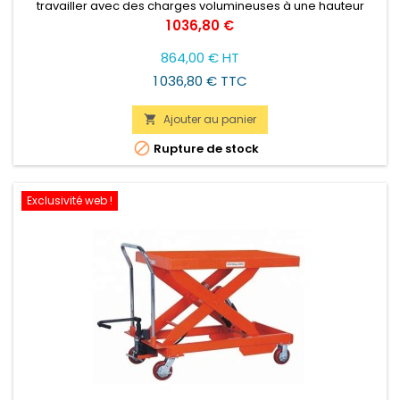
travailler avec des charges volumineuses à une hauteur
convenable pour l'opérateur ainsi que charger et décharger
Prix
1 036,80 €
les véhicules.
864,00 € HT
1 036,80 € TTC
Ajouter au panier


Rupture de stock
Exclusivité web !