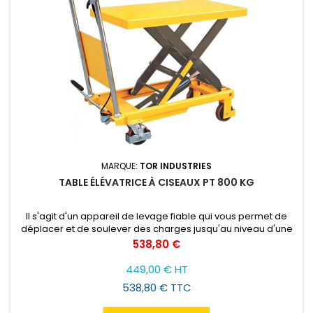
MARQUE:
TOR INDUSTRIES
TABLE ÉLÉVATRICE À CISEAUX PT 800 KG
Il s'agit d'un appareil de levage fiable qui vous permet de
déplacer et de soulever des charges jusqu'au niveau d'une
étagère, d'une rampe ou du bord du véhicule. Nous
Prix
538,80 €
proposons une large gamme de ce produit
449,00 € HT
538,80 € TTC