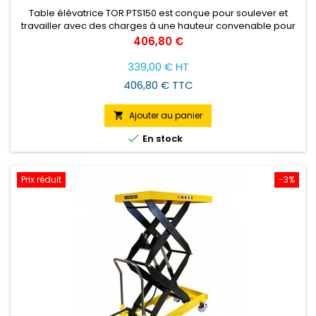
Table élévatrice TOR PTS150 est conçue pour soulever et
travailler avec des charges à une hauteur convenable pour
l'opérateur. Ce modèle soulève les charges de 150kg à 1
Prix
406,80 €
tonne.
339,00 € HT
406,80 € TTC
Ajouter au panier


En stock
Prix réduit
-3%