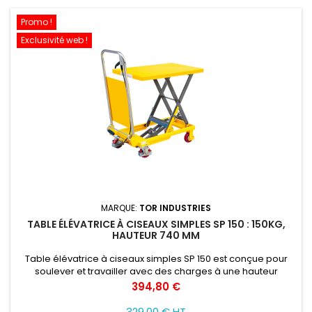
Promo !
Exclusivité web !
MARQUE:
TOR INDUSTRIES
TABLE ÉLÉVATRICE À CISEAUX SIMPLES SP 150 : 150KG,
HAUTEUR 740 MM
Table élévatrice à ciseaux simples SP 150 est conçue pour
soulever et travailler avec des charges à une hauteur
convenable pour l'opérateur.
Prix
394,80 €
329,00 € HT