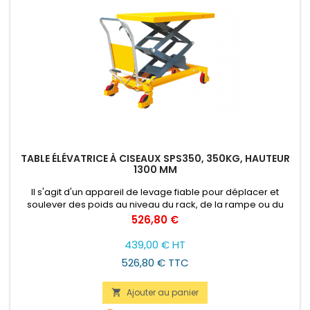
TABLE ÉLÉVATRICE À CISEAUX SPS350, 350KG, HAUTEUR
1300 MM
Il s'agit d'un appareil de levage fiable pour déplacer et
soulever des poids au niveau du rack, de la rampe ou du
bord du véhicule. Nous proposons une large gamme de ce
Prix
526,80 €
produit.
439,00 € HT
526,80 € TTC
Ajouter au panier
