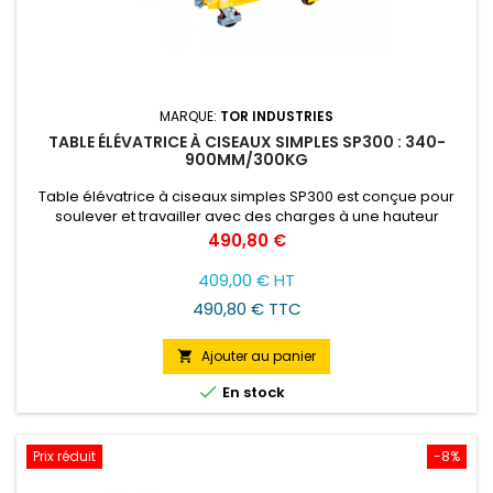
MARQUE:
TOR INDUSTRIES
TABLE ÉLÉVATRICE À CISEAUX SIMPLES SP300 : 340-
900MM/300KG
Table élévatrice à ciseaux simples SP300 est conçue pour
soulever et travailler avec des charges à une hauteur
convenable pour l'opérateur.
Prix
490,80 €
409,00 € HT
490,80 € TTC
Ajouter au panier


En stock
Prix réduit
-8%