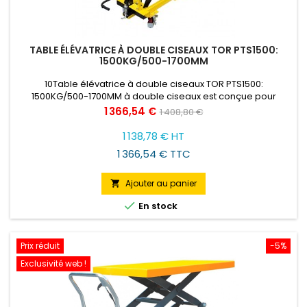
TABLE ÉLÉVATRICE À DOUBLE CISEAUX TOR PTS1500:
1500KG/500-1700MM
10Table élévatrice à double ciseaux TOR PTS1500:
1500KG/500-1700MM à double ciseaux est conçue pour
soulever et travailler avec des charges à une hauteur
Prix
Prix
1 366,54 €
1 408,80 €
convenable pour l'opérateur. Ce modèle soulève les
de
charges de 0,3 à tonne.
1 138,78 € HT
base
1 366,54 € TTC
Ajouter au panier


En stock
Prix réduit
-5%
Exclusivité web !