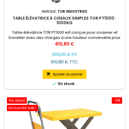
MARQUE:
TOR INDUSTRIES
TABLE ÉLÉVATRICE À CISEAUX SIMPLES TOR PT1000 :
1000KG
Table élévatrice TOR PT1000 est conçue pour soulever et
travailler avec des charges à une hauteur convenable pour
l'opérateur. Ce modèle soulève les charges jusqu'à 1 tonne.
Prix
610,80 €
509,00 € HT
610,80 € TTC
Ajouter au panier


En stock
Prix réduit
-9%
Exclusivité web !