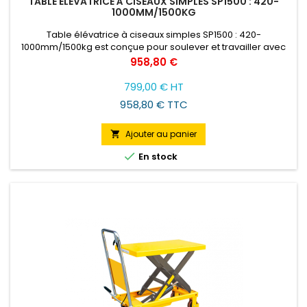
TABLE ÉLÉVATRICE À CISEAUX SIMPLES SP1500 : 420-
1000MM/1500KG
Table élévatrice à ciseaux simples SP1500 : 420-
1000mm/1500kg est conçue pour soulever et travailler avec
des charges à une hauteur convenable pour l'opérateur.
Prix
958,80 €
799,00 € HT
958,80 € TTC
Ajouter au panier


En stock