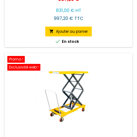
831,00 € HT
997,20 € TTC
Ajouter au panier


En stock
Promo !
Exclusivité web !