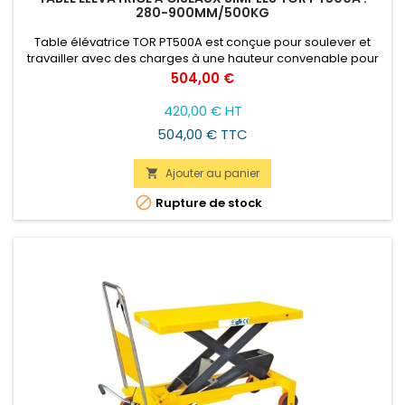
280-900MM/500KG
Table élévatrice TOR PT500A est conçue pour soulever et
travailler avec des charges à une hauteur convenable pour
l'opérateur. Ce modèle soulève les charges de 0,15 à 1 tonne.
Prix
504,00 €
420,00 € HT
504,00 € TTC
Ajouter au panier


Rupture de stock