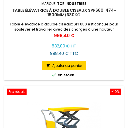
MARQUE:
TOR INDUSTRIES
TABLE ÉLÉVATRICE À DOUBLE CISEAUX SPF680: 474-
1500MM/680KG
Table élévatrice à double ciseaux SPF680 est conçue pour
soulever et travailler avec des charges à une hauteur
convenable pour l'opérateur.
Prix
998,40 €
832,00 € HT
998,40 € TTC
Ajouter au panier


en stock
Prix réduit
-10%