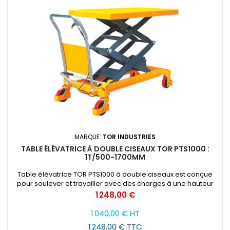
MARQUE:
TOR INDUSTRIES
TABLE ÉLÉVATRICE À DOUBLE CISEAUX TOR PTS1000 :
1T/500-1700MM
Table élévatrice TOR PTS1000 à double ciseaux est conçue
pour soulever et travailler avec des charges à une hauteur
convenable pour l'opérateur. Ce modèle soulève les
Prix
1 248,00 €
charges de 0,3 à 1 tonne.
1 040,00 € HT
1 248,00 € TTC