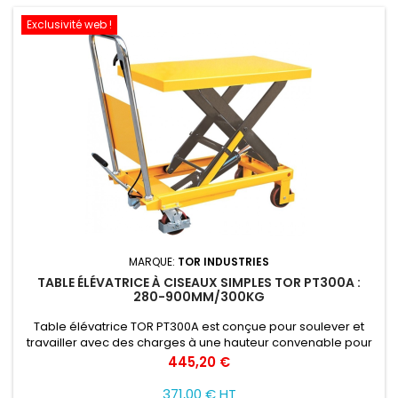
Exclusivité web !
MARQUE:
TOR INDUSTRIES
TABLE ÉLÉVATRICE À CISEAUX SIMPLES TOR PT300A :
280-900MM/300KG
Table élévatrice TOR PT300A est conçue pour soulever et
travailler avec des charges à une hauteur convenable pour
l'opérateur. Ce modèle soulève les charges de 0,15 à 1 tonne.
Prix
445,20 €
371,00 € HT