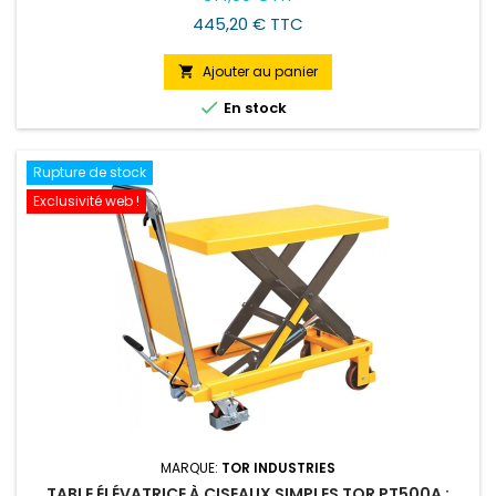
445,20 € TTC
Ajouter au panier


En stock
Rupture de stock
Exclusivité web !
MARQUE:
TOR INDUSTRIES
TABLE ÉLÉVATRICE À CISEAUX SIMPLES TOR PT500A :