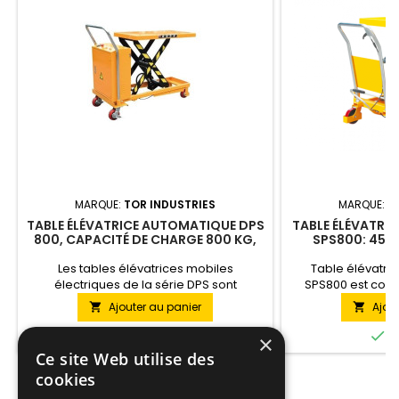
MARQUE:
TOR INDUSTRIES
MARQUE:
T
TABLE ÉLÉVATRICE AUTOMATIQUE DPS
TABLE ÉLÉVATRIC
800, CAPACITÉ DE CHARGE 800 KG,
SPS800: 45
HAUTEUR 500-1700 MM
Les tables élévatrices mobiles
Table élévatri
électriques de la série DPS sont
SPS800 est conç
destinées à être utilisées dans des
travailler ave
Ajouter au panier
Ajou


installations industrielles, détenir des
hauteur convenab
certificats et répondre à toutes les


En stock
E
×
exigences.
Ce site Web utilise des
cookies