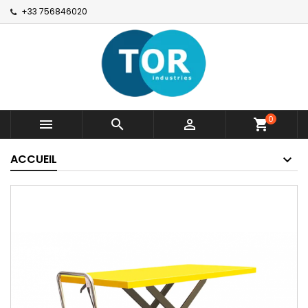
+33 756846020
0



shopping_cart
ACCUEIL