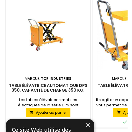
MARQUE:
TOR INDUSTRIES
MARQUE:
T
TABLE ÉLÉVATRICE AUTOMATIQUE DPS
TABLE ÉLÉVATRIC
350, CAPACITÉ DE CHARGE 350 KG,
HAUTEUR 360-1500 MM
Les tables élévatrices mobiles
Il s'agit d'un appar
électriques de la série DPS sont
vous permet de dé
destinées à être utilisées dans des
des charges ju
Ajouter au panier
Ajou


installations industrielles, détenir des
étagère, d'une 
certificats et répondre à toutes les
véhicule. Nous 


En stock
E
×
exigences.
gamme de
Ce site Web utilise des