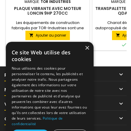
MARQUE:
TOR INDUSTRIES
MARQUE:
T
PLAQUE VIBRANTE AVEC MOTEUR
TRANSPALETTE ÉLE
LONCIN 9HP 270CC
QDA 15
Les équipements de construction
Chariot élév
fabriqués par TOR-Industries sont une
autopropulsé de 
combinaison de solutions modernes et
se distingue par 
Ajouter au panier
Ajou


éprouvées. De cette manière,
moteur électrique 
l’entreprise atteint une qualité élevée et
est monté sur la r


En stock
E
×
une facilité d’utilisation de ses appareils.
La batterie de
Ce site Web utilise des
Depuis plus de 13 ans, l'entreprise
autonomie de 8 
cookies
travaille constamment à l'optimisation
l'aide de boutons e
de sa gamme de produits. La gamme de
le 
Nous utilisons des cookies pour
modèles comprend des...

personnaliser le contenu, les publicités et
PRODUITS
analyser notre trafic. Nous partageons
également des informations sur votre

NOTRE SOCIÉTÉ
utilisation de notre site avec nos
partenaires de publicité et d'analyse qui
peuvent les combiner avec d'autres

VOTRE COMPTE
informations que vous leur avez fournies ou
qu'ils ont collectées lors de votre utilisation

CONTACT
de leurs services.
Politique de
confidentialité