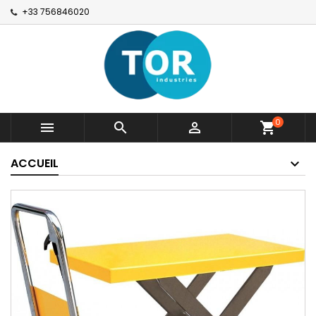
+33 756846020
0



shopping_cart
ACCUEIL