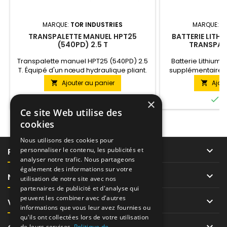
MARQUE:
TOR INDUSTRIES
MARQUE:
T
TRANSPALETTE MANUEL HPT25
BATTERIE LITH
(540PD) 2.5 T
TRANSPALE
Transpalette manuel HPT25 (540PD) 2.5
Batterie Lithium-
T. Équipé d'un nœud hydraulique pliant.
supplémentaire p
Technologiquement avancé, fiable et
électriques 
Ajouter au panier
Ajou


robuste, il combine haute performance,
confort de travail et facilité d'utilisation.


En stock
E
×
Recommandé pour une utilisation dans
Ce site Web utilise des
les zones à forte densité de travail.
cookies
Nous utilisons des cookies pour

personnaliser le contenu, les publicités et
PRODUITS
analyser notre trafic. Nous partageons
également des informations sur votre

NOTRE SOCIÉTÉ
utilisation de notre site avec nos
partenaires de publicité et d'analyse qui
peuvent les combiner avec d'autres

VOTRE COMPTE
informations que vous leur avez fournies ou
qu'ils ont collectées lors de votre utilisation

de leurs services.
Politique de