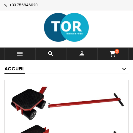
+33 756846020
0



shopping_cart
ACCUEIL