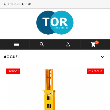
+33 756846020
0



shopping_cart
ACCUEIL
Promo !
Prix réduit