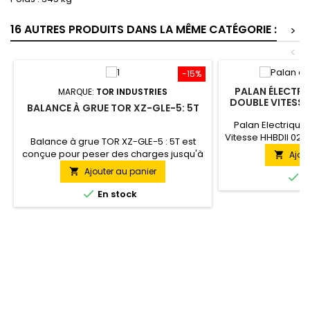
16 AUTRES PRODUITS DANS LA MÊME CATÉGORIE :
>
<
-15%
PALAN ÉLECTRI
MARQUE:
TOR INDUSTRIES
DOUBLE VITESSE
BALANCE À GRUE TOR XZ-GLE-5: 5T
6M
Palan Electrique
Vitesse HHBDII 02-
Balance à grue TOR XZ-GLE-5 : 5T est
électrique à doubl
conçue pour peser des charges jusqu'à
Ajou

est un palan pro
5 tonnes à l'aide d'un palan ou d'une
Ajouter au panier

moderne utilis

E
grue.
soulever des char

En stock
une hauteur de 6m