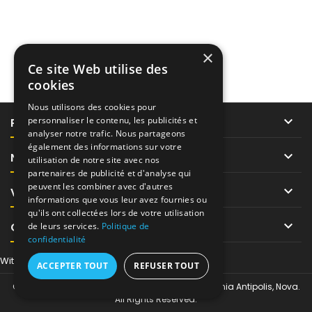
×
Ce site Web utilise des
cookies
Nous utilisons des cookies pour

personnaliser le contenu, les publicités et
PRODUITS
analyser notre trafic. Nous partageons
également des informations sur votre

NOTRE SOCIÉTÉ
utilisation de notre site avec nos
partenaires de publicité et d'analyse qui
peuvent les combiner avec d'autres

VOTRE COMPTE
informations que vous leur avez fournies ou
qu'ils ont collectées lors de votre utilisation

CONTACT
de leurs services.
Politique de
confidentialité
Withdraw from contract here
ACCEPTER TOUT
REFUSER TOUT
© Copyright 2026 Tor-Industries chez Regus Sophia Antipolis, Nova.
All Rights Reserved.