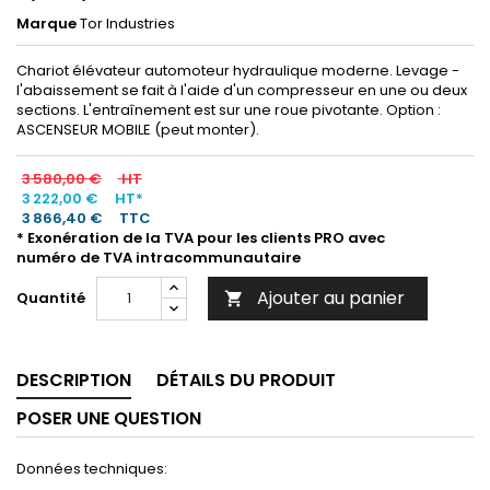
Marque
Tor Industries
Chariot élévateur automoteur hydraulique moderne. Levage -
l'abaissement se fait à l'aide d'un compresseur en une ou deux
sections. L'entraînement est sur une roue pivotante. Option :
ASCENSEUR MOBILE (peut monter).
3 580,00 €
HT
3 222,00 €
HT*
3 866,40 €
TTC
* Exonération de la TVA pour les clients PRO avec
numéro de TVA intracommunautaire
Ajouter au panier
Quantité

DESCRIPTION
DÉTAILS DU PRODUIT
POSER UNE QUESTION
Données techniques: