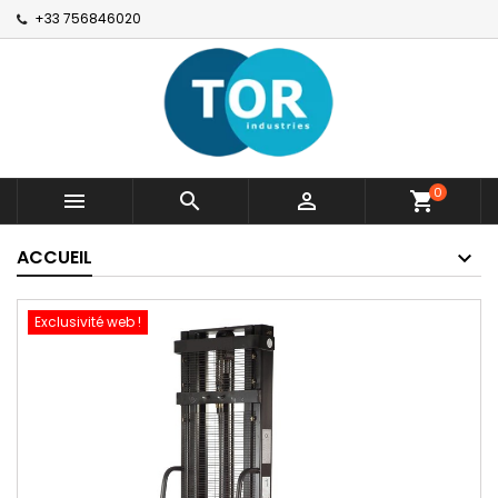
+33 756846020
0



shopping_cart
ACCUEIL
Exclusivité web !