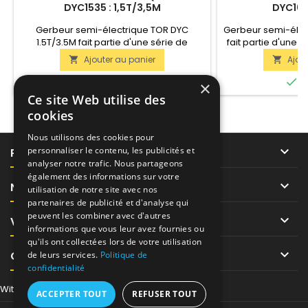
DYC1535 : 1,5T/3,5M
DYC1016
Gerbeur semi-électrique TOR DYC
Gerbeur semi-élec
1.5T/3.5M fait partie d'une série de
fait partie d'une 
gerbeurs avec élévation électrique et
élévation élect
Ajouter au panier
Ajou


déplacement manuel, et hauteur de
manuel, hauteur 
levage jusqu'à 3.5 mètres pour les
mètres pour les ch


En stock
E
×
charges de 1 à 2 tonnes. Cette version du
Cette version d
Ce site Web utilise des
modèle soulève une charge pesant
charge pesant ju
cookies
jusqu'à 1.5 tonne, à une hauteur de 3.5
hauteur d
mètres.
Nous utilisons des cookies pour

personnaliser le contenu, les publicités et
PRODUITS
analyser notre trafic. Nous partageons
également des informations sur votre

NOTRE SOCIÉTÉ
utilisation de notre site avec nos
partenaires de publicité et d'analyse qui
peuvent les combiner avec d'autres

VOTRE COMPTE
informations que vous leur avez fournies ou
qu'ils ont collectées lors de votre utilisation

CONTACT
de leurs services.
Politique de
confidentialité
Withdraw from contract here
ACCEPTER TOUT
REFUSER TOUT