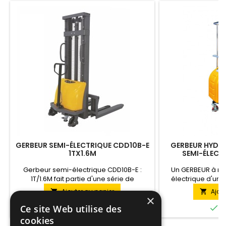
GERBEUR SEMI-ÉLECTRIQUE CDD10B-E
GERBEUR HYDRA
1TX1.6M
SEMI-ÉLECT
Gerbeur semi-électrique CDD10B-E :
Un GERBEUR à mâ
1T/1.6M fait partie d'une série de
électrique d'une
gerbeurs avec élévation électrique et
complété par des 
Ajouter au panier
Ajou


déplacement manuel, hauteur de
de travailler 
×
levage jusqu'à 3.5 mètres pour les
différentes dime


Ce site Web utilise des
En stock
E
charges de 1 à 2 tonnes. Cette version du
acier de haute qu
cookies
modèle soulève une charge pesant
la rigidité de la s