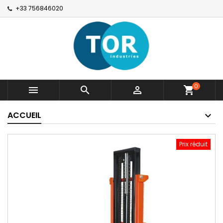
+33 756846020
0



shopping_cart
ACCUEIL
Prix réduit