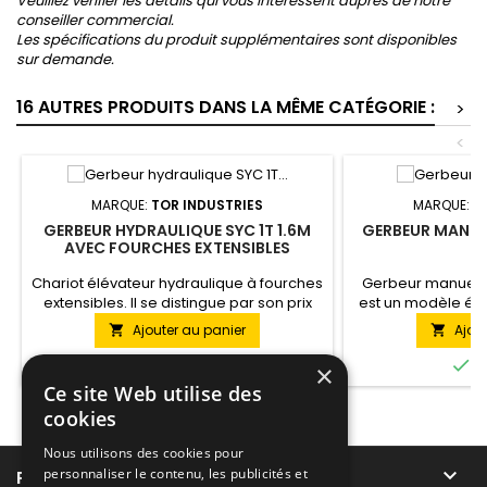
Veuillez vérifier les détails qui vous intéressent auprès de notre
conseiller commercial.
Les spécifications du produit supplémentaires sont disponibles
sur demande.
16 AUTRES PRODUITS DANS LA MÊME CATÉGORIE :
>
<
MARQUE:
TOR INDUSTRIES
MARQUE:
T
GERBEUR HYDRAULIQUE SYC 1T 1.6M
GERBEUR MANUE
AVEC FOURCHES EXTENSIBLES
Chariot élévateur hydraulique à fourches
Gerbeur manuel T
extensibles. Il se distingue par son prix
est un modèle éc
abordable. Recommandé pour une
manuel avec tou
Ajouter au panier
Ajou


utilisation dans les entrepôts à faible
besoin pour le 
intensité de travail. La descente de la
capacité de levage


En stock
E
×
charge s'effectue en ouvrant la vanne du
500 kg à 1.5 tonne
Ce site Web utilise des
bloc hydraulique.
une capacité de l
cookies
soulève la charge
mètre, ce qui est 
Nous utilisons des cookies pour
d

personnaliser le contenu, les publicités et
PRODUITS