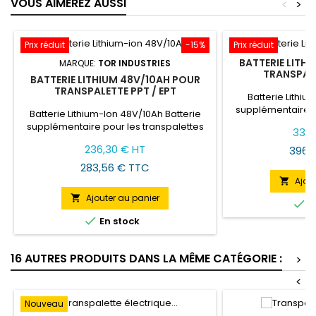
VOUS AIMEREZ AUSSI
<
>
Prix réduit
-15%
Prix réduit
BATTERIE LITH
MARQUE:
TOR INDUSTRIES
TRANSPALE
BATTERIE LITHIUM 48V/10AH POUR
TRANSPALETTE PPT / EPT
Batterie Lithiu
supplémentaire p
Batterie Lithium-Ion 48V/10Ah Batterie
électriques de 
supplémentaire pour les transpalettes
330,
autonomi
électriques de type PPT / EPT
Prix
Prix
236,30 € HT
396,
de
283,56 € TTC
base
Ajou

Ajouter au panier


E

En stock
16 AUTRES PRODUITS DANS LA MÊME CATÉGORIE :
>
<
Nouveau