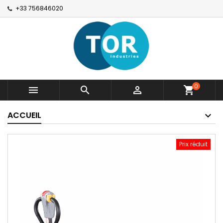
+33 756846020
0



shopping_cart
ACCUEIL
Prix réduit