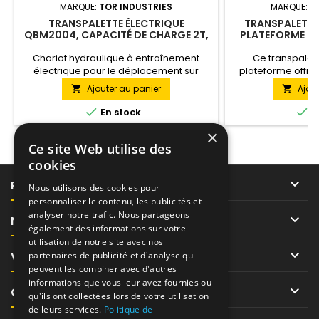
MARQUE:
TOR INDUSTRIES
MARQUE:
T
TRANSPALETTE ÉLECTRIQUE
TRANSPALETTE
QBM2004, CAPACITÉ DE CHARGE 2T,
PLATEFORME CDD
48 V/10 AH
BATTERIE LI-ION
LEV
Chariot hydraulique à entraînement
Ce transpalet
électrique pour le déplacement sur
plateforme offre 
roues pivotantes, équipé de roues
pour le déplace
Ajouter au panier
Ajou


stabilisatrices améliorant la sécurité de
les entrepôts, 
travail. Chariot électrique professionnel
levage de 1,5 ton


En stock
E
et fiable. Le levage, l'abaissement et le
libre pour une f
×
déplacement s'effectuent à l'aide d'un
batterie Li-ion, l
Ce site Web utilise des
moteur électrique alimenté par une
et la fonction F
batterie de traction.
fonctionnalités a
cookies
aux be

PRODUITS
Nous utilisons des cookies pour
personnaliser le contenu, les publicités et
analyser notre trafic. Nous partageons

NOTRE SOCIÉTÉ
également des informations sur votre
utilisation de notre site avec nos

VOTRE COMPTE
partenaires de publicité et d'analyse qui
peuvent les combiner avec d'autres
informations que vous leur avez fournies ou

CONTACT
qu'ils ont collectées lors de votre utilisation
de leurs services.
Politique de