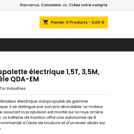
Bienvenue,
Connexion
ou
Créez votre compte
shopping_cart
Panier:
0
Produits - 0,00 €
palette électrique 1,5T, 3,5M,
le QDA-EM
Tor Industries
élévateur électrique autopropulsé de gamme
ue. Il se distingue par son prix abordable. Le moteur
e assurant la propulsion est monté sur la roue arrière
. La batterie de traction offre une autonomie de 8
Commandé à l'aide de boutons et d'un levier situés sur
.