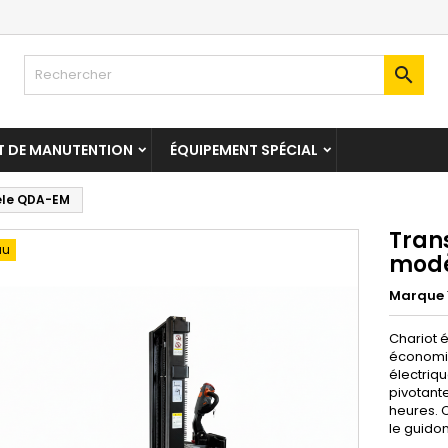

T DE MANUTENTION
ÉQUIPEMENT SPÉCIAL
dèle QDA-EM
Trans
au
modè
Marque
Chariot 
économiq
électriqu
pivotante
heures. 
le guidon