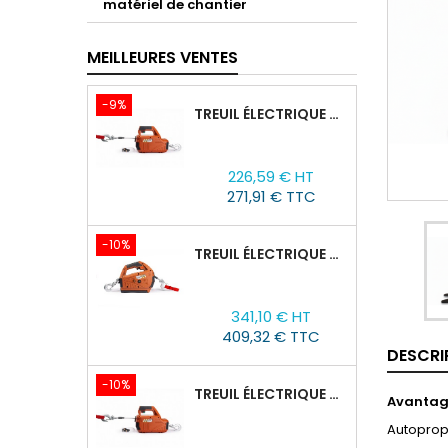
matériel de chantier
MEILLEURES VENTES
-9%
TREUIL ÉLECTRIQUE PORTABLE AVEC TÉLÉCOMMANDE TOR SQ-02-450KG/4.6M
Prix
Prix
226,59 € HT
de
271,91 € TTC
base
-10%
TREUIL ÉLECTRIQUE PORTABLE À BATTERIE TOR SQ-05-450KG/4.6M
Prix
Prix
341,10 € HT
de
409,32 € TTC
base
DESCRI
-10%
TREUIL ÉLECTRIQUE PORTABLE AVEC TÉLÉCOMMANDE TOR SQ-04-250KG/8M
Avantag
Autoprop
Prix
Prix