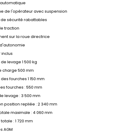
 automatique
me de l'opérateur avec suspension
 de sécurité rabattables
de traction
ent sur la roue directrice
 d'autonomie
 inclus
 de levage 1 500 kg
e charge 500 mm
 des fourches 1 150 mm
des fourches : 550 mm
de levage : 3 500 mm
n position repliée : 2 340 mm
totale maximale : 4 060 mm
totale : 1 720 mm
ies AGM