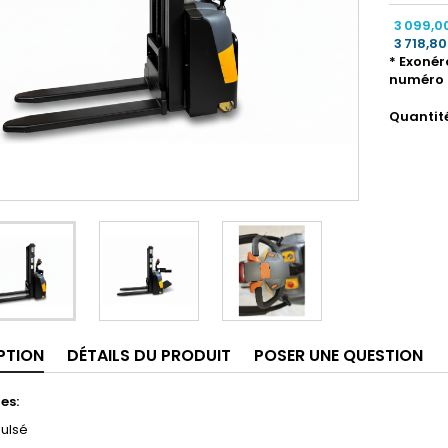
3 099,0
3 718,8
* Exonér
numéro 
Quantit
PTION
DÉTAILS DU PRODUIT
POSER UNE QUESTION
es:
ulsé