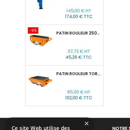
Prix
145,00 € HT
174,00 € TTC
-8%
PATIN ROULEUR 2500R-02, CAPACITÉ DE CHARGE 2,5T
Prix
Prix
37,72 € HT
de
45,26 € TTC
base
PATIN ROULEUR TOR CRO-6 : 8T
Prix
85,00 € HT
102,00 € TTC
×
Ce site Web utilise des
PRODUITS
NOTRE 