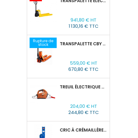
TRANSPALETTE ÉLECTRIQUE EPT 15H : 1500KG/1150MM X 550MM
Prix
Prix
941,80 € HT
de
1 130,16 € TTC
base
Rupture de
TRANSPALETTE CBY 2,5T AVEC BALANCE
stock
Prix
559,00 € HT
670,80 € TTC
TREUIL ÉLECTRIQUE PORTABLE TOR SQ-01-450KG/4.6M
Prix
204,00 € HT
244,80 € TTC
CRIC À CRÉMAILLÈRE TOR SJ, 1,5T/60-600 MM