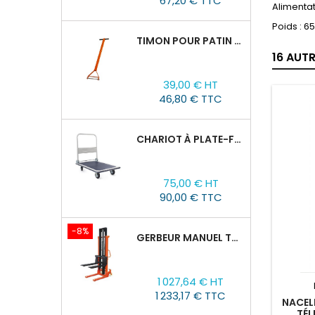
67,20 € TTC
Alimentat
Poids : 6
TIMON POUR PATIN ROULEUR CRA-4/6/8
16 AUT
Prix
39,00 € HT
46,80 € TTC
CHARIOT À PLATE-FORME TOR PH 300KG
Prix
75,00 € HT
90,00 € TTC
-8%
GERBEUR MANUEL TOR CTY-EH 2T/3M FOURCHES RÉGLABLES 320-770MM
Prix
Prix
1 027,64 € HT
de
1 233,17 € TTC
base
NACEL
TÉL