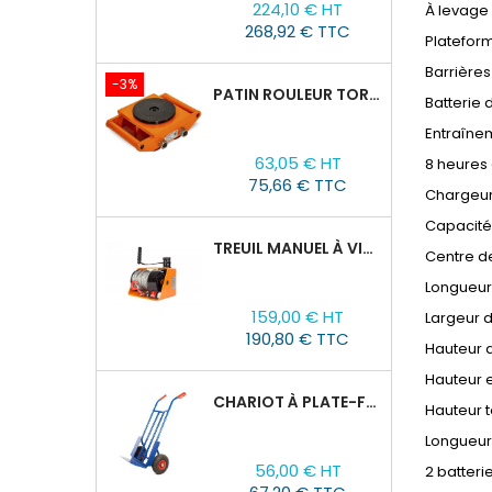
224,10 € HT
À levage
de
268,92 € TTC
base
Platefor
Barrières
-3%
PATIN ROULEUR TOR CRA-4 : 6T
Batterie 
Entraînem
Prix
Prix
63,05 € HT
8 heures
de
75,66 € TTC
base
Chargeur
Capacité
TREUIL MANUEL À VIS SANS FIN VS500, 0,5TX25M
Centre d
Longueur
Prix
159,00 € HT
Largeur 
190,80 € TTC
Hauteur 
Hauteur e
CHARIOT À PLATE-FORME TOR HT 300
Hauteur 
Longueur 
Prix
56,00 € HT
2 batter