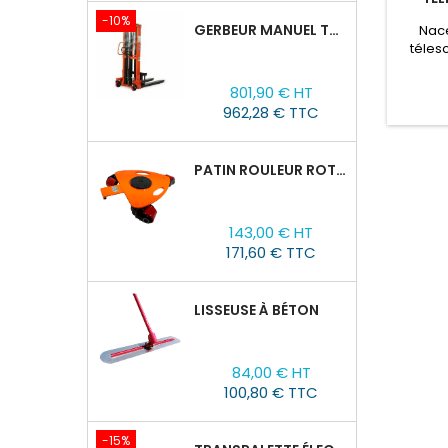
GTWY
-10%
GERBEUR MANUEL TOR CTY-EH 1,5T/1,6M FOURCHES RÉGLABLES 320-770 MM
Nace
téles
200S 
Prix
Prix
versi
801,90 € HT
de
él
962,28 € TTC
base
l'opér
mètres
de 200 
PATIN ROULEUR ROTATIVE WCRP-5, CAPACITÉ DE CHARGE 4T
Prix
143,00 € HT
171,60 € TTC
LISSEUSE À BÉTON
Prix
84,00 € HT
100,80 € TTC
-15%