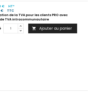
0 €
HT*
0 €
TTC
ation de la TVA pour les clients PRO avec
de TVA intracommunautaire
Ajouter au panier
é
