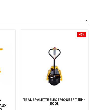
<
>
-5%
TRANSPALETTE ÉLECTRIQUE EPT 15H-
GERBEUR
S
800L
EAUX
KG