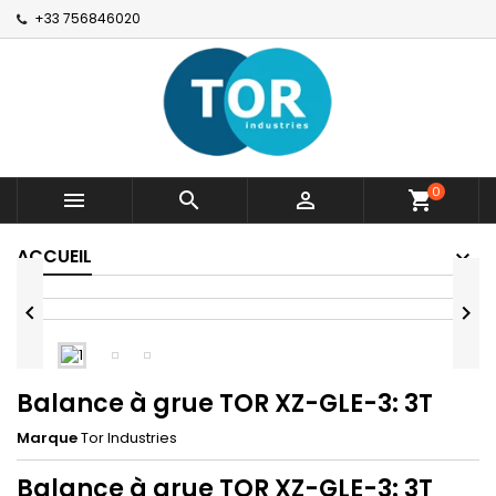
+33 756846020
0



shopping_cart
ACCUEIL


Balance à grue TOR XZ-GLE-3: 3T
Marque
Tor Industries
Balance à grue TOR XZ-GLE-3: 3T