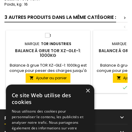
Poids, kg : 16
3 AUTRES PRODUITS DANS LA MÊME CATÉGORIE :
>
<
MARQUE:
TOR INDUSTRIES
MARQUE:
T
BALANCE À GRUE TOR XZ-GLE-1:
BALANCE À GRUE
1000KG
Balance à grue TOR XZ-GLE-1: 1000kg est
Balance à grue T
conçue pour peser des charges jusqu'à
conçue pour pese
1 tonne à l'aide d'un palan ou d'une grue.
5 tonnes à l'aid
Ajouter au panier
Ajou




En stock
E
×
Ce site Web utilise des
cookies
Nous utilisons des cookies pour

personnaliser le contenu, les publicités et
PRODUITS
analyser notre trafic. Nous partageons
également des informations sur votre