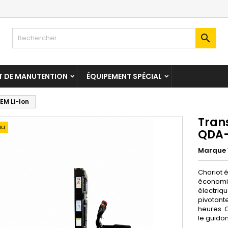

T DE MANUTENTION
ÉQUIPEMENT SPÉCIAL
EM Li-Ion
Trans
au
QDA-
Marque
Chariot 
économiq
électriqu
pivotante
heures. 
le guidon