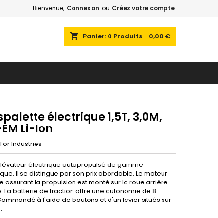
Bienvenue,
Connexion
ou
Créez votre compte
shopping_cart
Panier:
0
Produits - 0,00 €
palette électrique 1,5T, 3,0M,
EM Li-Ion
Tor Industries
élévateur électrique autopropulsé de gamme
ue. Il se distingue par son prix abordable. Le moteur
e assurant la propulsion est monté sur la roue arrière
. La batterie de traction offre une autonomie de 8
Commandé à l'aide de boutons et d'un levier situés sur
.