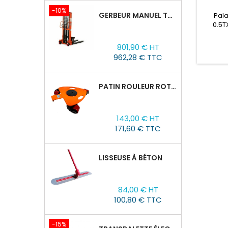
-10%
GERBEUR MANUEL TOR CTY-EH 1,5T/1,6M FOURCHES RÉGLABLES 320-770 MM
Pala
0.5T
foncti
Prix
Prix
sécuri
801,90 € HT
de
du pala
962,28 € TTC
base
char
chaîn
des cha
PATIN ROULEUR ROTATIVE WCRP-5, CAPACITÉ DE CHARGE 4T
soulè
0.5 to
Prix
143,00 € HT
171,60 € TTC
LISSEUSE À BÉTON
Prix
84,00 € HT
100,80 € TTC
-15%