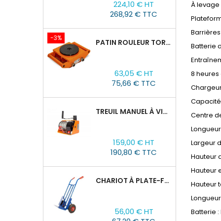
224,10 € HT
À levage
de
268,92 € TTC
base
Platefor
Barrières
-3%
PATIN ROULEUR TOR CRA-4 : 6T
Batterie 
Entraînem
Prix
Prix
63,05 € HT
8 heures
de
75,66 € TTC
base
Chargeur
Capacité
TREUIL MANUEL À VIS SANS FIN VS500, 0,5TX25M
Centre d
Longueur
Prix
159,00 € HT
Largeur 
190,80 € TTC
Hauteur 
Hauteur e
CHARIOT À PLATE-FORME TOR HT 300
Hauteur 
Longueur 
Prix
56,00 € HT
Batterie :