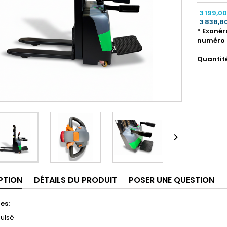
3 199,0
3 838,8
* Exonér
numéro 
Quantit

PTION
DÉTAILS DU PRODUIT
POSER UNE QUESTION
es:
ulsé