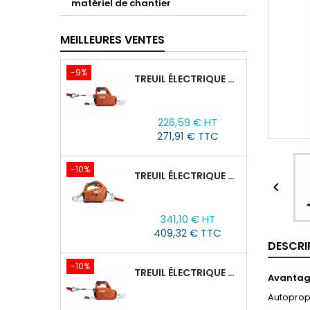
matériel de chantier
MEILLEURES VENTES
-9%
TREUIL ÉLECTRIQUE PORTABLE AVEC TÉLÉCOMMANDE TOR SQ-02-450KG/4.6M
Prix
Prix
226,59 € HT
de
271,91 € TTC
base
-10%
TREUIL ÉLECTRIQUE PORTABLE À BATTERIE TOR SQ-05-450KG/4.6M

Prix
Prix
341,10 € HT
de
409,32 € TTC
base
DESCRI
-10%
TREUIL ÉLECTRIQUE PORTABLE AVEC TÉLÉCOMMANDE TOR SQ-04-250KG/8M
Avantag
Autoprop
Prix
Prix