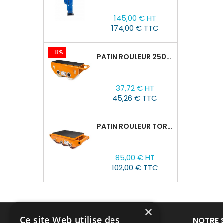
Prix
145,00 € HT
174,00 € TTC
-8%
PATIN ROULEUR 2500R-02, CAPACITÉ DE CHARGE 2,5T
Prix
Prix
37,72 € HT
de
45,26 € TTC
base
PATIN ROULEUR TOR CRO-6 : 8T
Prix
85,00 € HT
102,00 € TTC
×
Ce site Web utilise des
PRODUITS
NOTRE 