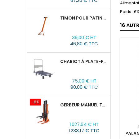
67,20 € TTC
Alimentat
Poids : 61
TIMON POUR PATIN ROULEUR CRA-4/6/8
16 AUT
Prix
39,00 € HT
46,80 € TTC
CHARIOT À PLATE-FORME TOR PH 300KG
Prix
75,00 € HT
90,00 € TTC
-8%
GERBEUR MANUEL TOR CTY-EH 2T/3M FOURCHES RÉGLABLES 320-770MM
Prix
Prix
1 027,64 € HT
de
1 233,17 € TTC
base
PALAN