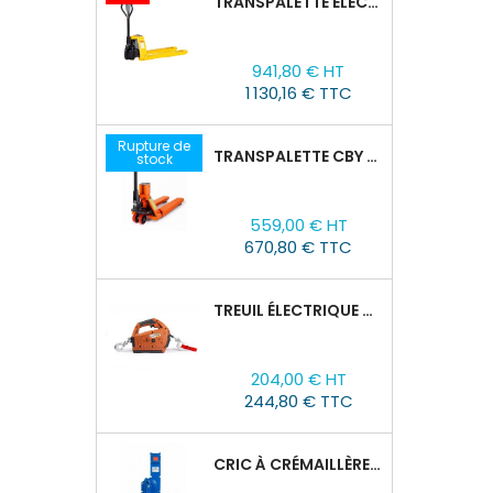
TRANSPALETTE ÉLECTRIQUE EPT 15H : 1500KG/1150MM X 550MM
Prix
Prix
941,80 € HT
de
1 130,16 € TTC
base
Rupture de
TRANSPALETTE CBY 2,5T AVEC BALANCE
stock
Prix
559,00 € HT
670,80 € TTC
TREUIL ÉLECTRIQUE PORTABLE TOR SQ-01-450KG/4.6M
Prix
204,00 € HT
244,80 € TTC
CRIC À CRÉMAILLÈRE TOR SJ, 1,5T/60-600 MM