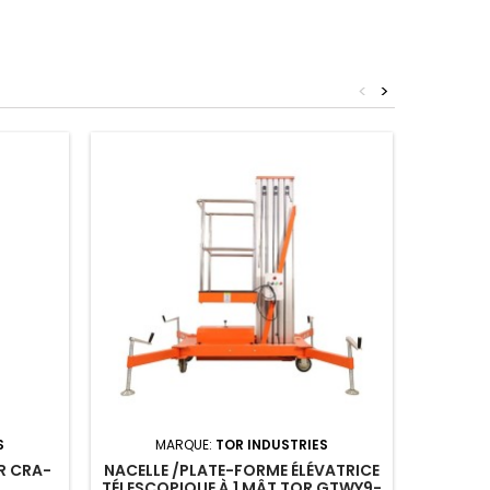
<
>
S
MARQUE:
TOR INDUSTRIES
M
R CRA-
NACELLE /PLATE-FORME ÉLÉVATRICE
PALAN E
TÉLESCOPIQUE À 1 MÂT TOR GTWY9-