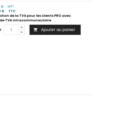
0 €
HT*
0 €
TTC
ation de la TVA pour les clients PRO avec
de TVA intracommunautaire
Ajouter au panier
é
