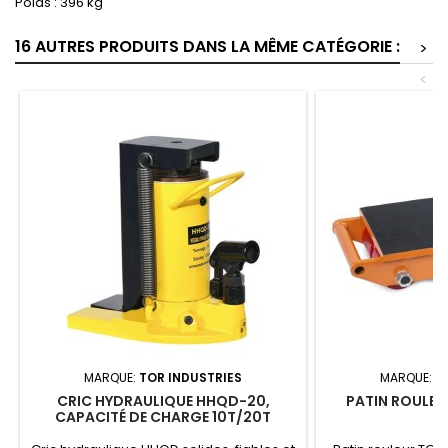
Poids : 396 kg
16 AUTRES PRODUITS DANS LA MÊME CATÉGORIE :
>
<
MARQUE:
TOR INDUSTRIES
MARQUE:
T
CRIC HYDRAULIQUE HHQD-20,
PATIN ROULEUR
CAPACITÉ DE CHARGE 10T/20T