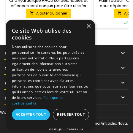
Cric hydraulique HHQD solides, fiables et
Patin rouleur TOR
efficaces sont conçus pour être utilisés
pour déplacer de
dans les installations industrielles et dans
tonnes su
Ajouter au panier
Ajou


les chantiers de construction.
Recommandé pour une utilisation dans


En stock
E
×
des installations avec toute intensité de
Ce site Web utilise des
travail. Avantages : levier long
cookies
(commodité et efficacité), deux plates-
formes de travail (supérieur et
Nous utilisons des cookies pour
inférieur),...

personnaliser le contenu, les publicités et
PRODUITS
analyser notre trafic. Nous partageons
également des informations sur votre

NOTRE SOCIÉTÉ
utilisation de notre site avec nos
partenaires de publicité et d'analyse qui
peuvent les combiner avec d'autres

VOTRE COMPTE
informations que vous leur avez fournies ou
qu'ils ont collectées lors de votre utilisation

CONTACT
de leurs services.
Politique de
confidentialité
Withdraw from contract here
ACCEPTER TOUT
REFUSER TOUT
© Copyright 2026 Tor-Industries chez Regus Sophia Antipolis, Nova.
All Rights Reserved.