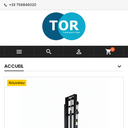
+33 756846020
0



shopping_cart
ACCUEIL
Nouveau