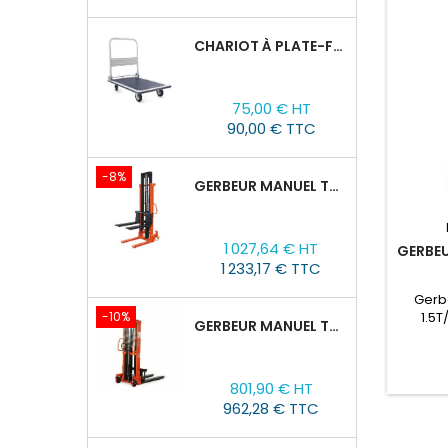
CHARIOT À PLATE-FORME TOR PH 300KG
Prix
75,00 € HT
90,00 € TTC
-8%
GERBEUR MANUEL TOR CTY-EH 2T/3M FOURCHES RÉGLABLES 320-770MM
Prix
Prix
1 027,64 € HT
GERBEU
de
1 233,17 € TTC
base
Gerb
-10%
1.5T
GERBEUR MANUEL TOR CTY-EH 1,5T/1,6M FOURCHES RÉGLABLES 320-770 MM
gerbeur
leva
charges
Prix
Prix
801,90 € HT
du mod
de
962,28 € TTC
jusqu'
base