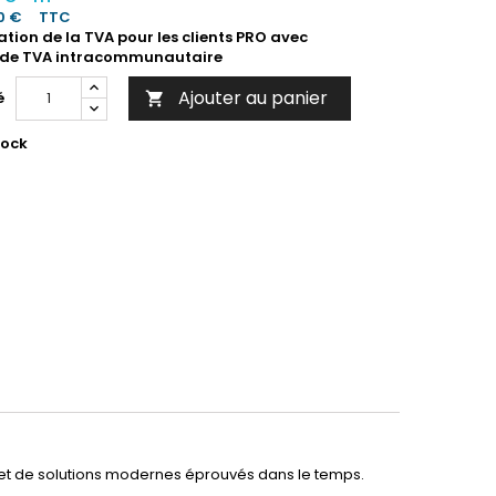
0 €
TTC
ation de la TVA pour les clients PRO avec
de TVA intracommunautaire
Ajouter au panier
é

tock
t de solutions modernes éprouvés dans le temps.