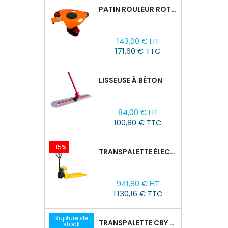
PATIN ROULEUR ROTATIVE WCRP-5, CAPACITÉ DE CHARGE 4T
Prix
143,00 € HT
171,60 € TTC
LISSEUSE À BÉTON
Prix
84,00 € HT
100,80 € TTC
-15%
TRANSPALETTE ÉLECTRIQUE EPT 15H : 1500KG/1150MM X 550MM
Prix
Prix
941,80 € HT
de
1 130,16 € TTC
base
Rupture de
TRANSPALETTE CBY 2,5T AVEC BALANCE
stock