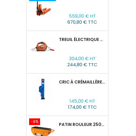
Prix
559,00 € HT
670,80 € TTC
TREUIL ÉLECTRIQUE PORTABLE TOR SQ-01-450KG/4.6M
Prix
204,00 € HT
244,80 € TTC
CRIC À CRÉMAILLÈRE TOR SJ, 1,5T/60-600 MM
Prix
145,00 € HT
174,00 € TTC
-8%
PATIN ROULEUR 2500R-02, CAPACITÉ DE CHARGE 2,5T