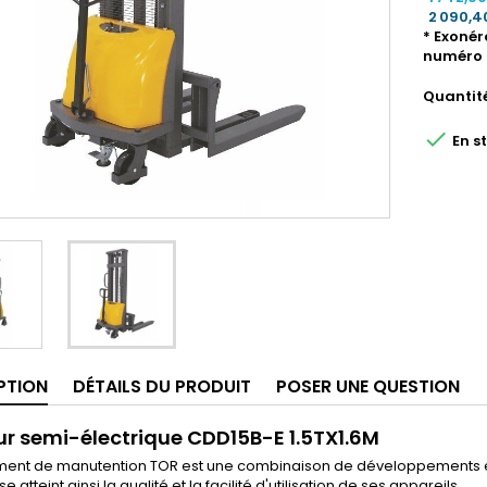
2 090,4
* Exonér
numéro 
Quantit

En s
PTION
DÉTAILS DU PRODUIT
POSER UNE QUESTION
r semi-électrique CDD15B-E 1.5TX1.6M
ment de manutention TOR est une combinaison de développements e
se atteint ainsi la qualité et la facilité d'utilisation de ses appareils.