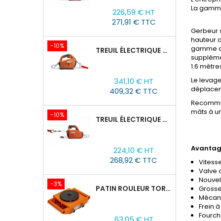
Prix
Prix
La gamme
226,59 € HT
de
271,91 € TTC
base
Gerbeur s
hauteur d
-10%
gamme de 
TREUIL ÉLECTRIQUE PORTABLE À BATTERIE TOR SQ-05-450KG/4.6M
suppléme
1.6 mètre
Prix
Prix
Le l
evage 
341,10 € HT
de
d
éplacem
409,32 € TTC
base
Recommand
mâts à un
-10%
TREUIL ÉLECTRIQUE PORTABLE AVEC TÉLÉCOMMANDE TOR SQ-04-250KG/8M
Prix
Prix
Avantage
224,10 € HT
de
268,92 € TTC
Vitess
base
Valve 
Nouvel
-3%
PATIN ROULEUR TOR CRA-4 : 6T
Grosse
Mécani
Frein à
Prix
Prix
Fourche
63,05 € HT