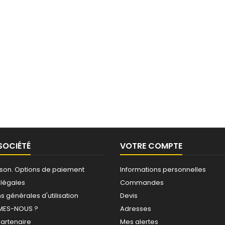
SOCIÉTÉ
VOTRE COMPTE
raison. Options de paiement
Informations personnelles
 légales
Commandes
s générales d'utilisation
Devis
MES-NOUS ?
Adresses
partenaire
Mes alertes