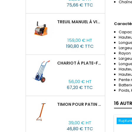
de
Chaîne
75,66 € TTC
base
TREUIL MANUEL À VIS SANS FIN VS500, 0,5TX25M
Caractér
Capacité
Prix
Hauteur
159,00 € HT
Longue
190,80 € TTC
Largeu
Rayon 
Largeu
CHARIOT À PLATE-FORME TOR HT 300
Longue
Hauteu
Hauteu
Prix
Pente 
56,00 € HT
Batteri
67,20 € TTC
Poids, 
16 AUT
TIMON POUR PATIN ROULEUR CRA-4/6/8
Prix
Rupture
39,00 € HT
46,80 € TTC