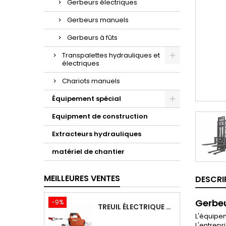
Gerbeurs électriques
Gerbeurs manuels
Gerbeurs à fûts
Transpalettes hydrauliques et
électriques
Chariots manuels
Équipement spécial
Equipment de construction
Extracteurs hydrauliques
matériel de chantier
MEILLEURES VENTES
DESCRI
Gerbeu
-9%
TREUIL ÉLECTRIQUE PORTABLE AVEC TÉLÉCOMMANDE TOR SQ-02-450KG/4.6M
L'équipe
L'entrepri