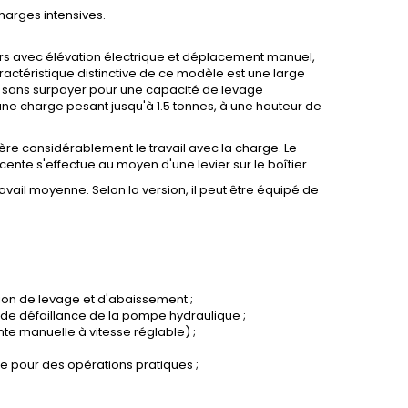
rges intensives.
eurs avec élévation électrique et déplacement manuel,
ractéristique distinctive de ce modèle est une large
al sans surpayer pour une capacité de levage
ne charge pesant jusqu'à 1.5 tonnes, à une hauteur de
lère considérablement le travail avec la charge. Le
e s'effectue au moyen d'une levier sur le boîtier.
ail moyenne. Selon la version, il peut être équipé de
ion de levage et d'abaissement ;
s de défaillance de la pompe hydraulique ;
e manuelle à vitesse réglable) ;
e pour des opérations pratiques ;