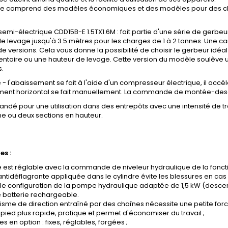
 comprend des modèles économiques et des modèles pour des cha
emi-électrique CDD15B-E 1.5TX1.6M : fait partie d'une série de gerb
e levage jusqu'à 3.5 mètres pour les charges de 1 à 2 tonnes. Une ca
versions. Cela vous donne la possibilité de choisir le gerbeur idé
ntaire ou une hauteur de levage. Cette version du modèle soulève u
s.
- l'abaissement se fait à l'aide d'un compresseur électrique, il accé
ent horizontal se fait manuellement. La commande de montée-descent
é pour une utilisation dans des entrepôts avec une intensité de trav
e ou deux sections en hauteur.
s :
e est réglable avec la commande de niveleur hydraulique de la fonct
antidéflagrante appliquée dans le cylindre évite les blessures en ca
le configuration de la pompe hydraulique adaptée de 1,5 kW (descent
 batterie rechargeable.
sme de direction entraîné par des chaînes nécessite une petite forc
 pied plus rapide, pratique et permet d'économiser du travail ;
s en option : fixes, réglables, forgées ;