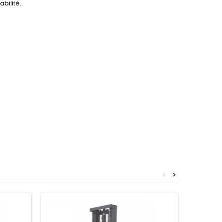
bilité.
<
>