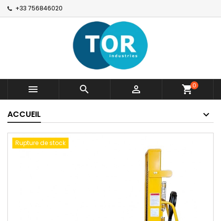
+33 756846020
0



shopping_cart
ACCUEIL
Rupture de stock