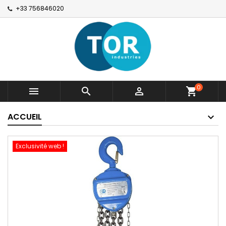
+33 756846020
0



shopping_cart
ACCUEIL
Exclusivité web !