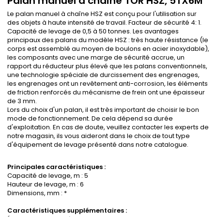
Palan manuel à chaîne TOR HSZ, 5TX6M
Le palan manuel à chaîne HSZ est conçu pour l'utilisation sur
des objets à haute intensité de travail. Facteur de sécurité 4: 1.
Capacité de levage de 0,5 à 50 tonnes. Les avantages
principaux des palans du modèle HSZ : très haute résistance (le
corps est assemblé au moyen de boulons en acier inoxydable),
les composants avec une marge de sécurité accrue, un
rapport du réducteur plus élevé que les palans conventionnels,
une technologie spéciale de durcissement des engrenages,
les engrenages ont un revêtement anti-corrosion, les éléments
de friction renforcés du mécanisme de frein ont une épaisseur
de 3 mm.
Lors du choix d'un palan, il est très important de choisir le bon
mode de fonctionnement. De cela dépend sa durée
d'exploitation. En cas de doute, veuillez contacter les experts de
notre magasin, ils vous aideront dans le choix de tout type
d'équipement de levage présenté dans notre catalogue.
Principales c
aractéristiques :
Capacité de levage, m : 5
Hauteur de levage, m : 6
Dimensions, mm : *
Caractéristiques supplémentaires :