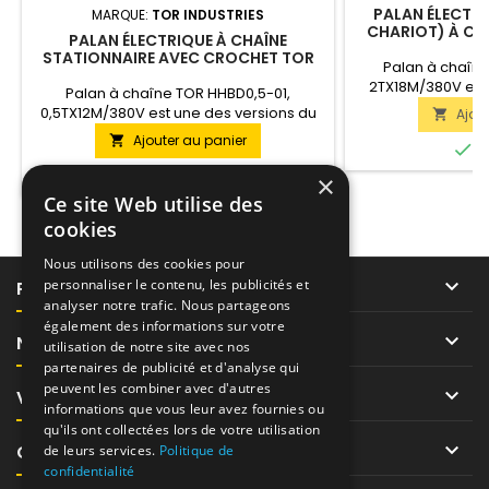
PALAN ÉLECTRI
MARQUE:
TOR INDUSTRIES
CHARIOT) À CH
PALAN ÉLECTRIQUE À CHAÎNE
02T, 2
STATIONNAIRE AVEC CROCHET TOR
Palan à chaîn
HHBD0,5-01, 0,5TX12M/380V
2TX18M/380V est
Palan à chaîne TOR HHBD0,5-01,
modèle HHBD. Cett
0,5TX12M/380V est une des versions du
Ajou

charges pesant ju
modèle HHBD. Cette version soulève des
Ajouter au panier

une hauteur de 18

E
charges pesant jusqu'à 0,5 tonne jusqu'à
réalisé en versio
une hauteur de 12 mètres. Ce palan est

En stock
×
AC
réalisé en version stationnaire. Alimenté
Ce site Web utilise des
par AC 380V.
cookies
Nous utilisons des cookies pour

personnaliser le contenu, les publicités et
PRODUITS
analyser notre trafic. Nous partageons
également des informations sur votre

NOTRE SOCIÉTÉ
utilisation de notre site avec nos
partenaires de publicité et d'analyse qui
peuvent les combiner avec d'autres

VOTRE COMPTE
informations que vous leur avez fournies ou
qu'ils ont collectées lors de votre utilisation

CONTACT
de leurs services.
Politique de
confidentialité