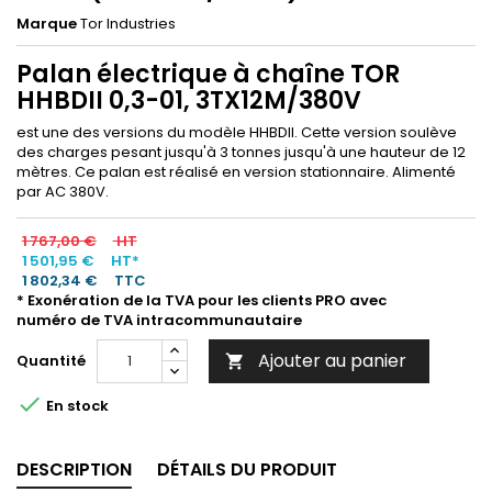
Marque
Tor Industries
Palan électrique à chaîne TOR
HHBDII 0,3-01, 3TX12M/380V
est une des versions du modèle HHBDII. Cette version soulève
des charges pesant jusqu'à 3 tonnes jusqu'à une hauteur de 12
mètres. Ce palan est réalisé en version stationnaire. Alimenté
par AC 380V.
1 767,00 €
HT
1 501,95 €
HT*
1 802,34 €
TTC
* Exonération de la TVA pour les clients PRO avec
numéro de TVA intracommunautaire
Ajouter au panier
Quantité


En stock
DESCRIPTION
DÉTAILS DU PRODUIT