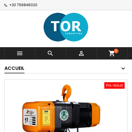
+33 756846020
0



shopping_cart
ACCUEIL
Prix réduit