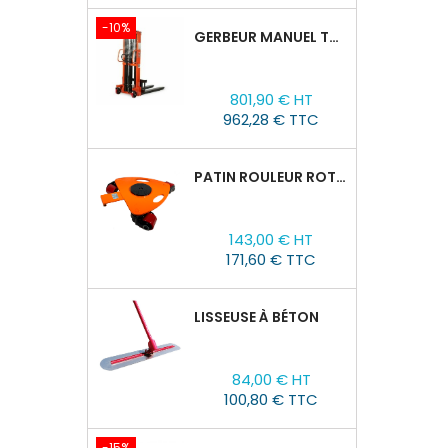
-10%
GERBEUR MANUEL TOR CTY-EH 1,5T/1,6M FOURCHES RÉGLABLES 320-770 MM
Prix
Prix
801,90 € HT
de
962,28 € TTC
base
PATIN ROULEUR ROTATIVE WCRP-5, CAPACITÉ DE CHARGE 4T
Prix
143,00 € HT
171,60 € TTC
LISSEUSE À BÉTON
Prix
84,00 € HT
100,80 € TTC
-15%