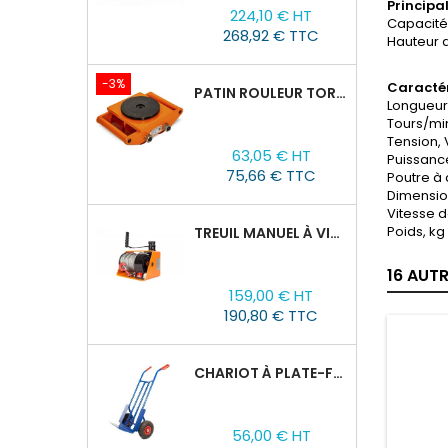
Prix
Prix
Principa
224,10 € HT
de
Capacité, 
268,92 € TTC
Hauteur d
base
-3%
Caractér
PATIN ROULEUR TOR CRA-4 : 6T
Longueur
Tours/min
Tension, 
Prix
Prix
63,05 € HT
Puissance
de
75,66 € TTC
Poutre à 
base
Dimensio
Vitesse d
Poids, kg 
TREUIL MANUEL À VIS SANS FIN VS500, 0,5TX25M
16 AUT
Prix
159,00 € HT
190,80 € TTC
CHARIOT À PLATE-FORME TOR HT 300
Prix
56,00 € HT