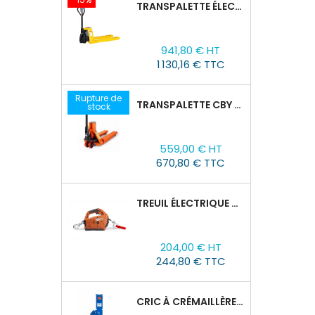
TRANSPALETTE ÉLECTRIQUE EPT 15H : 1500KG/1150MM X 550MM
Prix
Prix
941,80 € HT
de
1 130,16 € TTC
base
Rupture de
TRANSPALETTE CBY 2,5T AVEC BALANCE
stock
Prix
559,00 € HT
670,80 € TTC
TREUIL ÉLECTRIQUE PORTABLE TOR SQ-01-450KG/4.6M
Prix
204,00 € HT
244,80 € TTC
CRIC À CRÉMAILLÈRE TOR SJ, 1,5T/60-600 MM