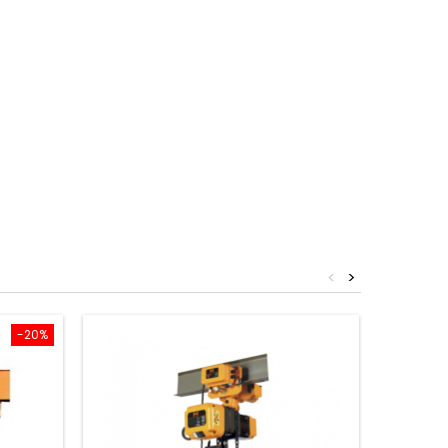
<
>
-20%