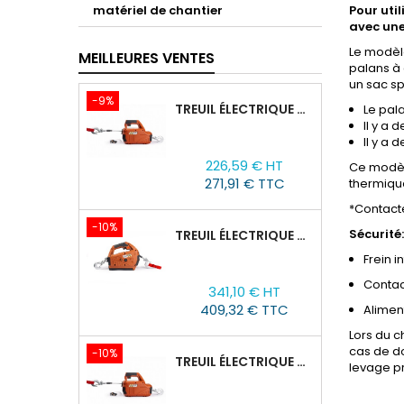
matériel de chantier
Pour uti
avec une
Le modèl
MEILLEURES VENTES
palans à 
un sac sp
-9%
TREUIL ÉLECTRIQUE PORTABLE AVEC TÉLÉCOMMANDE TOR SQ-02-450KG/4.6M
Le pala
Il y a
Il y a 
Prix
Prix
226,59 € HT
Ce modèle
de
271,91 € TTC
thermiqu
base
*Contact
-10%
Sécurité:
TREUIL ÉLECTRIQUE PORTABLE À BATTERIE TOR SQ-05-450KG/4.6M
Frein 
Prix
Prix
Contac
341,10 € HT
de
409,32 € TTC
Alimen
base
Lors du c
cas de do
-10%
TREUIL ÉLECTRIQUE PORTABLE AVEC TÉLÉCOMMANDE TOR SQ-04-250KG/8M
levage p