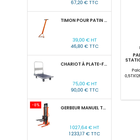
67,20 € TTC
TIMON POUR PATIN ROULEUR CRA-4/6/8
Prix
39,00 € HT
46,80 € TTC
PA
STATI
CHARIOT À PLATE-FORME TOR PH 300KG
HHB
Pal
0,5TX12
Prix
modèle
75,00 € HT
des ch
90,00 € TTC
jusqu'
pa
stati
-8%
GERBEUR MANUEL TOR CTY-EH 2T/3M FOURCHES RÉGLABLES 320-770MM
Prix
Prix
1 027,64 € HT
de
1 233,17 € TTC
base