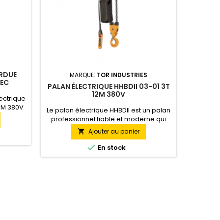
ERDUE
MARQUE:
TOR INDUSTRIES
M
VEC
PALAN ÉLECTRIQUE HHBDII 03-01 3T
PALAN
80V
12M 380V
CHARIOT
ectrique
 6M 380V
Le palan électrique HHBDII est un palan
Palan é
 palan
professionnel fiable et moderne qui
0,5-01
erne,
utilise une chaîne pour soulever des
versi
Ajouter au panier

pour
charges.
version
ais une
jusqu'à

En stock
vantages
de 6 mè
t aux
version 
pas de
ongue...