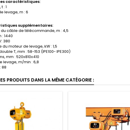
les caractéristiques:
t : 1
e levage, m : 6
istiques supplémentaires:
 du câble de télécommande, m : 4,5
 : 1440
V: 380
 du moteur de levage, kW : 1,5
double T, mm : 58-153 (
IPE100- IPE300)
ns, mm : 520х810х410
e levage, m/min : 6,8
: 88
RES PRODUITS DANS LA MÊME CATÉGORIE :