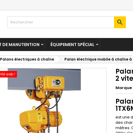

T DE MANUTENTION
ÉQUIPEMENT SPÉCIAL
Palans électriques à chaîne
Palan électrique mobile à chaîne à
Pala
vité web !
2 vi
Marque
Pala
1TX6
est une 
des char
mètres. 