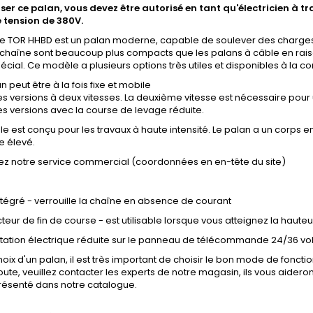
liser ce palan, vous devez être autorisé en tant qu'électricien à 
 tension de 380V
.
e TOR HHBD est un palan moderne, capable de soulever des charges d
chaîne sont beaucoup plus compacts que les palans à câble en raiso
écial. Ce modèle a plusieurs options très utiles et disponibles à la
n peut être à la fois fixe et mobile
 des versions à deux vitesses. La deuxième vitesse est nécessaire pou
des versions avec la course de levage réduite.
 est conçu pour les travaux à haute intensité. Le palan a un corps en
e élevé.
ez notre service commercial (coordonnées en en-tête du site)
intégré - verrouille la chaîne en absence de courant
teur de fin de course - est utilisable lorsque vous atteignez la haut
tation électrique réduite sur le panneau de télécommande 24/36 vol
hoix d'un palan, il est très important de choisir le bon mode de fonc
ute, veuillez contacter les experts de notre magasin, ils vous aidero
résenté dans notre catalogue.