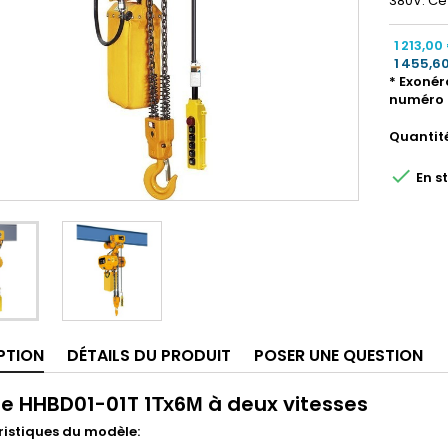
380V. Ce 
1 213,00
1 455,6
* Exonér
numéro 
Quantit

En s
PTION
DÉTAILS DU PRODUIT
POSER UNE QUESTION
e HHBD01-01T 1Тх6М à deux vitesses
istiques du modèle: