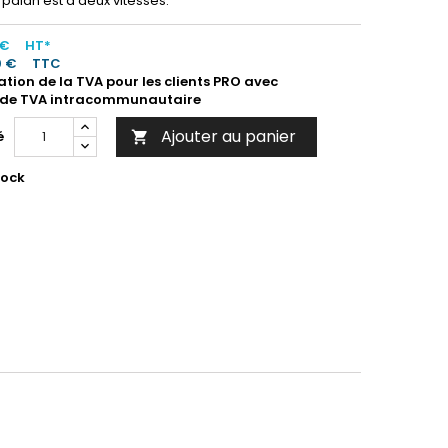
palan est à deux vitesses.
 €
HT*
0 €
TTC
ation de la TVA pour les clients PRO avec
de TVA intracommunautaire
Ajouter au panier
é

tock