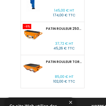
Prix
145,00 € HT
174,00 € TTC
-8%
PATIN ROULEUR 2500R-02, CAPACITÉ DE CHARGE 2,5T
Prix
Prix
37,72 € HT
de
45,26 € TTC
base
PATIN ROULEUR TOR CRO-6 : 8T
Prix
85,00 € HT
102,00 € TTC
×