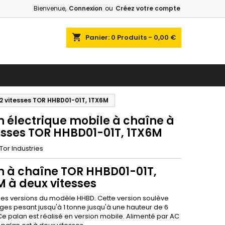
Bienvenue,
Connexion
ou
Créez votre compte
shopping_cart
Panier:
0
Produits - 0,00 €
 2 vitesses TOR HHBD01-01T, 1TX6M
n électrique mobile à chaîne à
tesses TOR HHBD01-01T, 1TX6M
Tor Industries
n à chaîne TOR HHBD01-01T,
M à deux vitesses
des versions du modèle HHBD. Cette version soulève
ges pesant jusqu'à 1 tonne jusqu'à une hauteur de 6
Ce palan est réalisé en version mobile. Alimenté par AC