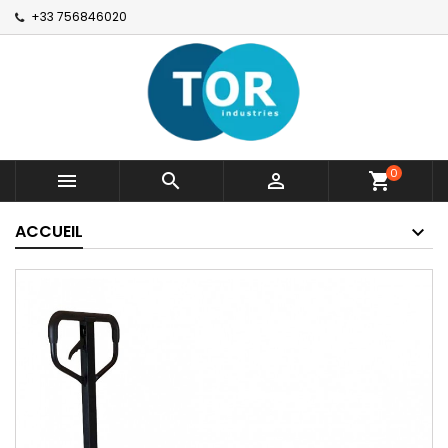
+33 756846020
0



shopping_cart
ACCUEIL