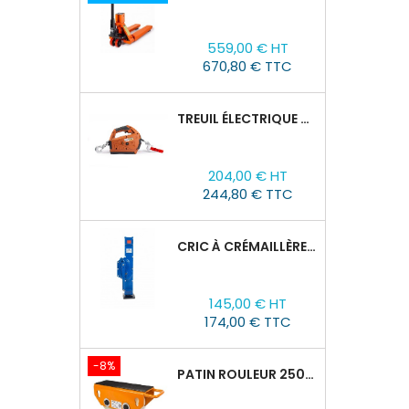
Prix
559,00 € HT
670,80 € TTC
TREUIL ÉLECTRIQUE PORTABLE TOR SQ-01-450KG/4.6M
Prix
204,00 € HT
244,80 € TTC
CRIC À CRÉMAILLÈRE TOR SJ, 1,5T/60-600 MM
Prix
145,00 € HT
174,00 € TTC
-8%
PATIN ROULEUR 2500R-02, CAPACITÉ DE CHARGE 2,5T