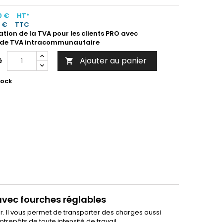
0 €
HT*
0 €
TTC
ation de la TVA pour les clients PRO avec
de TVA intracommunautaire
Ajouter au panier
é

tock
avec fourches réglables
r. Il vous permet de transporter des charges aussi
trepôts de toute intensité de travail.