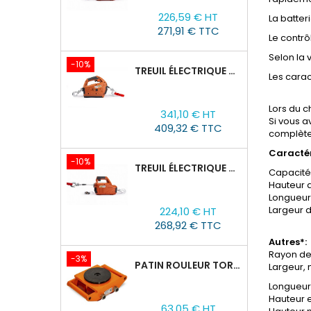
Prix
Prix
226,59 € HT
La batter
de
271,91 € TTC
base
Le contrô
Selon la 
-10%
TREUIL ÉLECTRIQUE PORTABLE À BATTERIE TOR SQ-05-450KG/4.6M
Les carac
Prix
Prix
Lors du c
341,10 € HT
de
Si vous a
409,32 € TTC
base
complètes
Caractér
-10%
TREUIL ÉLECTRIQUE PORTABLE AVEC TÉLÉCOMMANDE TOR SQ-04-250KG/8M
Capacité,
Hauteur 
Longueur 
Prix
Prix
Largeur d
224,10 € HT
de
268,92 € TTC
base
Autres*:
Rayon de
-3%
PATIN ROULEUR TOR CRA-4 : 6T
Largeur, 
Longueur 
Hauteur e
Prix
Prix
63,05 € HT