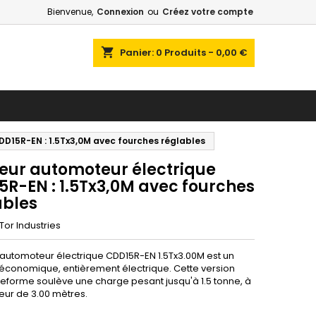
Bienvenue,
Connexion
ou
Créez votre compte
shopping_cart
Panier:
0
Produits - 0,00 €
D15R-EN : 1.5Tx3,0M avec fourches réglables
eur automoteur électrique
5R-EN : 1.5Tx3,0M avec fourches
ables
Tor Industries
automoteur électrique CDD15R-EN 1.5Tx3.00M est un
économique, entièrement électrique. Cette version
teforme soulève une charge pesant jusqu'à 1.5 tonne, à
eur de 3.00 mètres.