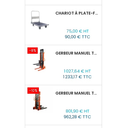
CHARIOT À PLATE-FORME TOR PH 300KG
Prix
75,00 € HT
90,00 € TTC
-8%
GERBEUR MANUEL TOR CTY-EH 2T/3M FOURCHES RÉGLABLES 320-770MM
Prix
Prix
1 027,64 € HT
de
1 233,17 € TTC
base
-10%
GERBEUR MANUEL TOR CTY-EH 1,5T/1,6M FOURCHES RÉGLABLES 320-770 MM
Prix
Prix
801,90 € HT
de
962,28 € TTC
base