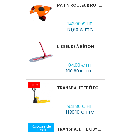
PATIN ROULEUR ROTATIVE WCRP-5, CAPACITÉ DE CHARGE 4T
Prix
143,00 € HT
171,60 € TTC
LISSEUSE À BÉTON
Prix
84,00 € HT
100,80 € TTC
-15%
TRANSPALETTE ÉLECTRIQUE EPT 15H : 1500KG/1150MM X 550MM
Prix
Prix
941,80 € HT
de
1 130,16 € TTC
base
Rupture de
TRANSPALETTE CBY 2,5T AVEC BALANCE
stock