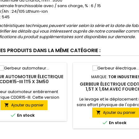
maximale du chariot, mm : 3500
imale franchissable avec / sans charge, % : 6 / 15
 V/Ah : 24/105 Lithium-ion
 : 545
actéristiques techniques peuvent varier selon la série et la date de fab
vérifier les détails qui vous intéressent auprès de notre conseiller comm
fications du produit supplémentaires sont disponibles sur demande.
RES PRODUITS DANS LA MÊME CATÉGORIE :
UR AUTOMOTEUR ÉLECTRIQUE
MARQUE:
TOR INDUSTRIE
CDDR15-III 1T5 X 3M50
GERBEUR ÉLECTRIQUE CDD1
1,5T X 1,6M AVEC FOURC
eur automoteur entièrement
RÉGLABLES
rique CDDR15-III. Cette version
Le levage et le déplacement 
 une charge pesant jusqu'à 1,5
sans effort physique de l'opéra
Ajouter au panier

, à une hauteur de 3.5 mètres.
qui permet de transporter les
Ajouter au panier

uipé avec une batterie de

En stock
de manière rapide et pratique.
24V/240Ah
efficace pour une utilisation 

En stock
entrepôts de toute intensité de 
La batterie traction offre 8 he
travail. L'équipement est con