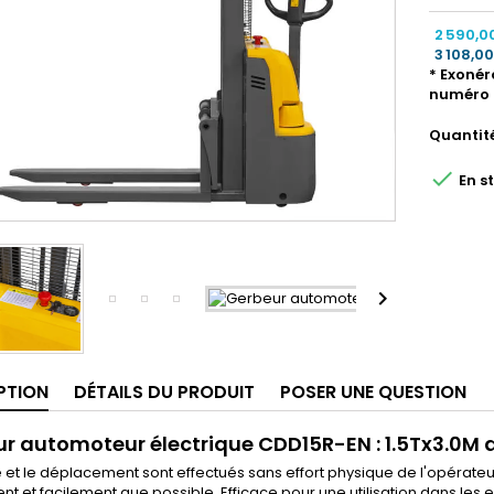
2 590,0
3 108,0
* Exonér
numéro 
Quantit

En s

PTION
DÉTAILS DU PRODUIT
POSER UNE QUESTION
r automoteur électrique CDD15R-EN : 1.5Tx3.0M 
 et le déplacement sont effectués sans effort physique de l'opérateu
t et facilement que possible. Efficace pour une utilisation dans les en