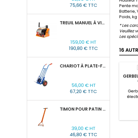
Hauteur 
de
75,66 € TTC
Pente max
base
Batterie,
Poids, kg
TREUIL MANUEL À VIS SANS FIN VS500, 0,5TX25M
* Les car
Veuillez 
Les spéci
Prix
159,00 € HT
190,80 € TTC
16 AUT
CHARIOT À PLATE-FORME TOR HT 300
GERBE
Prix
56,00 € HT
67,20 € TTC
Gerb
élect
soulève
tonne
TIMON POUR PATIN ROULEUR CRA-4/6/8
Éq
Prix
39,00 € HT
46,80 € TTC