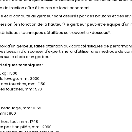
ie de traction offre 8 heures de fonctionnement.
le et la conduite du gerbeur sont assurés par des boutons et des l
version (en fonction de la hauteur) le gerbeur peut-être équipe d'un
téristiques techniques détaillées se trouvent ci-dessous*.
hoix d'un gerbeur, faites attention aux caractéristiques de performa
vez besoin d'un conseil d'expert, merci d'utiliser une méthode de c
 sur le choix d'un gerbeur.
istiques techniques :
 kg : 1500
de levage, mm : 3000
des fourches, mm : 1150
es fourches, mm : 570
 braquage, mm : 1365
mm : 800
hors tout, mm : 1748
n position pliée, mm : 2090