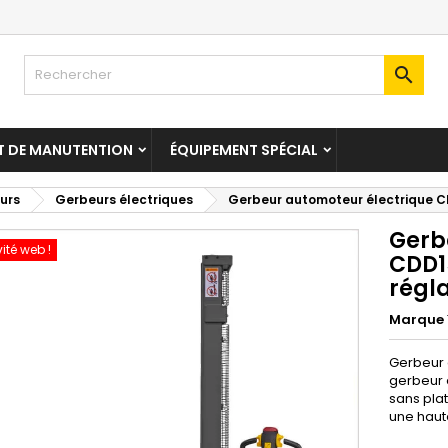

T DE MANUTENTION
ÉQUIPEMENT SPÉCIAL
urs
Gerbeurs électriques
Gerbeur automoteur électrique CD
Gerb
vité web !
CDD1
régl
Marque
Gerbeur 
gerbeur 
sans pla
une haut