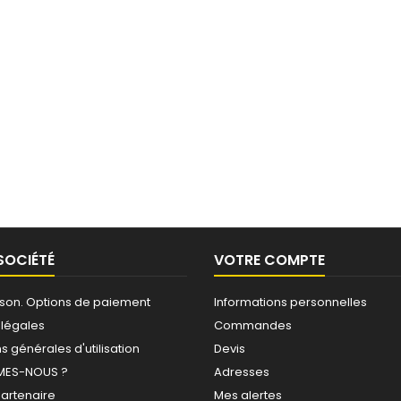
SOCIÉTÉ
VOTRE COMPTE
raison. Options de paiement
Informations personnelles
 légales
Commandes
s générales d'utilisation
Devis
MES-NOUS ?
Adresses
partenaire
Mes alertes