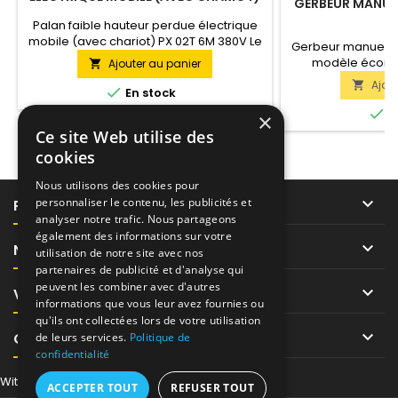
GERBEUR MANUEL
PX 02T 6M 380V
Palan faible hauteur perdue électrique
mobile (avec chariot) PX 02T 6M 380V Le
Gerbeur manuel TO
palan électrique PX est un palan
modèle écono
Ajouter au panier

professionnel fiable et moderne, utilisant
manuel avec tou
Ajou

non pas un câble pour soulever des

En stock
besoin pour le 
marchandises, mais une chaîne de
capacité de levage

E
×
levage en acier. Avantages du palan
500 kg à 1.5 tonn
Ce site Web utilise des
HHBBSL par rapport aux palans à câble :
une capacité de 
compacité, pas de tambour, installation
cookies
soulève la charge
simple, longue...
mètre, ce qui est 
Nous utilisons des cookies pour
des pale

personnaliser le contenu, les publicités et
PRODUITS
analyser notre trafic. Nous partageons
également des informations sur votre

NOTRE SOCIÉTÉ
utilisation de notre site avec nos
partenaires de publicité et d'analyse qui
peuvent les combiner avec d'autres

VOTRE COMPTE
informations que vous leur avez fournies ou
qu'ils ont collectées lors de votre utilisation

CONTACT
de leurs services.
Politique de
confidentialité
Withdraw from contract here
ACCEPTER TOUT
REFUSER TOUT