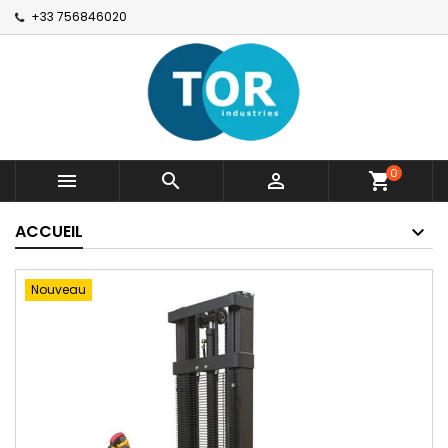
+33 756846020
0



shopping_cart
ACCUEIL
Nouveau