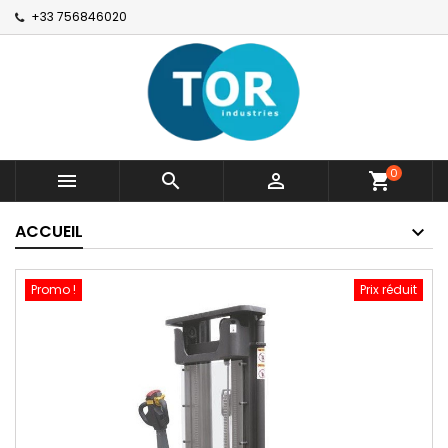
+33 756846020
0



shopping_cart
ACCUEIL
Promo !
Prix réduit