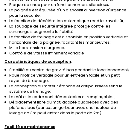
Plaque de choc pour un fonctionnement silencieux;
La poignée est équipée d'un dispositif d'inversion d'urgence
pour la sécurité;
La fonction de décélération automatique rend le travail sûr;
La soupape de sécurité intégrée protège contre les
surcharges, augmente la fiabilité;
La fonction de freinage est disponible en position verticale et
horizontale de la poignée, facilitant les manœuvres;
Mise hors tension d'urgence;
Contrôle de vitesse infiniment variable
Caractéristiques de conception
:
Stabilité du centre de gravité bas pendant le fonctionnement;
Roue motrice verticale pour un entretien facile et un petit
rayon de braquage;
La conception du moteur étanche et antipoussière rend le
système de freinage;
Le mât et le cadre sont démontables et remplaçables;
Déplacement libre du mât, adapté aux pièces avec des
plafonds bas (par ex., un gerbeur avec une hauteur de
levage de 3m peut entrer dans la porte de 2m)
Facilité de maintenance
: