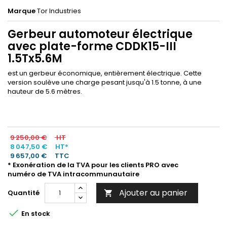
Marque
Tor Industries
Gerbeur automoteur électrique
avec plate-forme CDDK15-III
1.5Tx5.6M
est un gerbeur économique, entièrement électrique. Cette
version soulève une charge pesant jusqu'à 1.5 tonne, à une
hauteur de 5.6 mètres.
9 250,00 €
HT
8 047,50 €
HT*
9 657,00 €
TTC
* Exonération de la TVA pour les clients PRO avec
numéro de TVA intracommunautaire
Ajouter au panier
Quantité


En stock