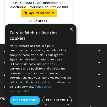
EPT15H-800L (avec entraînement
électrique + fourches courtes de 800
mm) Chariot électrique à entraînement
Ajouter au panier

électrique se déplaçant sur une roue
pivotante. Variante économique du

En stock
chariot automoteur. Le levage et
×
l'abaissement sont électriques et le
Ce site Web utilise des
déplacement se fait au moyen d'un
moteur électrique, alimenté par une
cookies
batterie de traction. Facilite...
Nous utilisons des cookies pour

personnaliser le contenu, les publicités et
PRODUITS
analyser notre trafic. Nous partageons
également des informations sur votre

NOTRE SOCIÉTÉ
utilisation de notre site avec nos
partenaires de publicité et d'analyse qui
peuvent les combiner avec d'autres

VOTRE COMPTE
informations que vous leur avez fournies ou
qu'ils ont collectées lors de votre utilisation

CONTACT
de leurs services.
Politique de
confidentialité
Withdraw from contract here
ACCEPTER TOUT
REFUSER TOUT