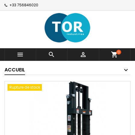
+33 756846020
0



shopping_cart
ACCUEIL
Rupture de stock