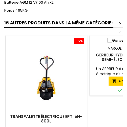
Batterie AGM 12 V/100 Ah x2
Poids 465KG
16 AUTRES PRODUITS DANS LA MÊME CATÉGORIE :
>
<
-5%
MARQUE:
T
GERBEUR HYDRA
SEMI-ÉLECT
Un GERBEUR à mâ
électrique d'une
complété par des 
Ajou

de travailler 
différentes dime

E
acier de haute qu
la rigidité de la s
durée de vie. Quel 
charge, le levag
augm
TRANSPALETTE ÉLECTRIQUE EPT 15H-
800L