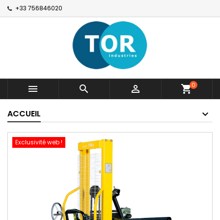
+33 756846020
0



shopping_cart
ACCUEIL
Exclusivité web !