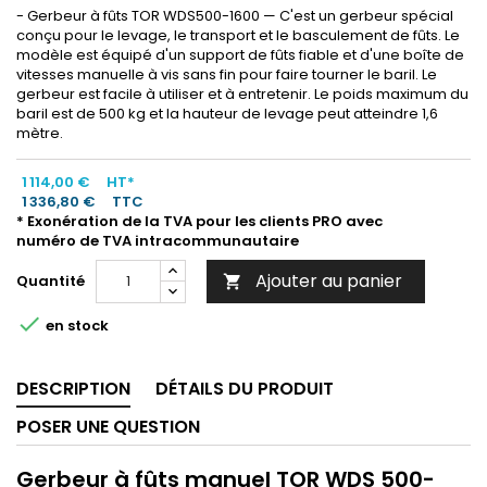
- Gerbeur à fûts TOR WDS500-1600 — C'est un gerbeur spécial
conçu pour le levage, le transport et le basculement de fûts. Le
modèle est équipé d'un support de fûts fiable et d'une boîte de
vitesses manuelle à vis sans fin pour faire tourner le baril. Le
gerbeur est facile à utiliser et à entretenir. Le poids maximum du
baril est de 500 kg et la hauteur de levage peut atteindre 1,6
mètre.
1 114,00 €
HT*
1 336,80 €
TTC
* Exonération de la TVA pour les clients PRO avec
numéro de TVA intracommunautaire
Ajouter au panier
Quantité


en stock
DESCRIPTION
DÉTAILS DU PRODUIT
POSER UNE QUESTION
Gerbeur à fûts manuel TOR WDS 500-