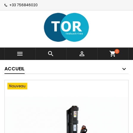
+33 756846020
0



shopping_cart
ACCUEIL
Nouveau