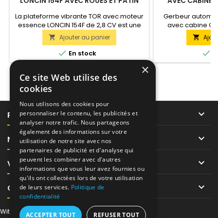
LONCIN 154F AVEC ROUES ET PATIN
AVEC CABINE C
(POST-E
La plateforme vibrante TOR avec moteur
Gerbeur automot
essence LONCIN 154F de 2,8 CV est une
avec cabine CPD
solution économique pour une utilisation
gerbeur électriq
Ajouter au panier
Ajou


à domicile ou sur un chantier.Le poids de
très efficace qui 
49 kg et les dimensions compactes
des entrepôts fe


En stock
E
rendent le modèle facile à ranger et à
déplacement aus
×
transporter.
horizontal que ve
Ce site Web utilise des
manipuler de l
facilité d'entretien
cookies
la fac
Nous utilisons des cookies pour

personnaliser le contenu, les publicités et
PRODUITS
analyser notre trafic. Nous partageons
également des informations sur votre

NOTRE SOCIÉTÉ
utilisation de notre site avec nos
partenaires de publicité et d'analyse qui
peuvent les combiner avec d'autres

VOTRE COMPTE
informations que vous leur avez fournies ou
qu'ils ont collectées lors de votre utilisation

CONTACT
de leurs services.
Politique de
confidentialité
Withdraw from contract here
ACCEPTER TOUT
REFUSER TOUT