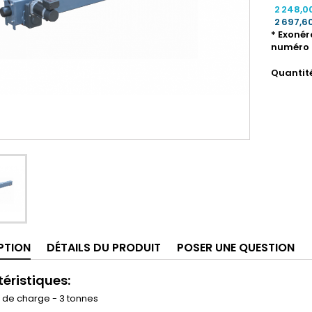
2 248,0
2 697,6
* Exonér
numéro 
Quantit
PTION
DÉTAILS DU PRODUIT
POSER UNE QUESTION
éristiques:
 de charge - 3 tonnes