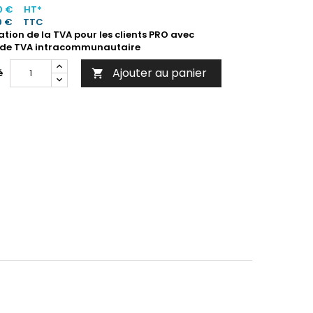
0 €
HT*
0 €
TTC
ation de la TVA pour les clients PRO avec
de TVA intracommunautaire
Ajouter au panier
é
