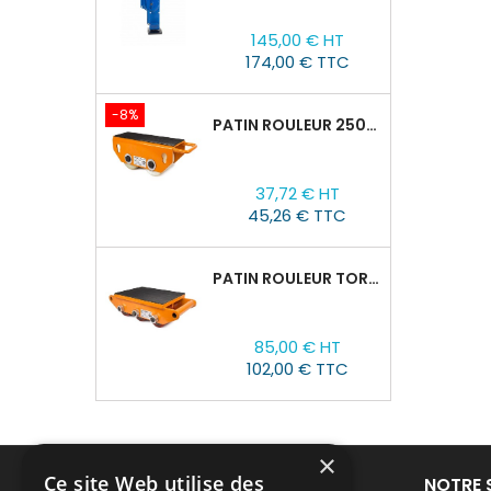
Prix
145,00 € HT
174,00 € TTC
-8%
PATIN ROULEUR 2500R-02, CAPACITÉ DE CHARGE 2,5T
Prix
Prix
37,72 € HT
de
45,26 € TTC
base
PATIN ROULEUR TOR CRO-6 : 8T
Prix
85,00 € HT
102,00 € TTC
×
Ce site Web utilise des
PRODUITS
NOTRE 