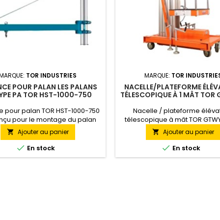
MARQUE:
TOR INDUSTRIES
MARQUE:
TOR INDUSTRIE
CE POUR PALAN LES PALANS
NACELLE/PLATEFORME ÉLÉV
YPE PA TOR HST-1000-750
TÉLESCOPIQUE À 1 MÂT TOR
100: 125KG/4M/ DC (BATT
e pour palan TOR HST-1000-750
Nacelle / plateforme éléva
nçu pour le montage du palan
télescopique à mât TOR GTWY
A, la version stationnaire.
125 KG/4M/ DC (batterie) est 
Ajouter au panier
Ajouter au panier


versions de la série des plat
élévatrices GTWY qui sou


En stock
En stock
l'opérateur jusqu'à une haute
mètres avec une capacité de
de 125 kg. Cette version est a
par une batterie.