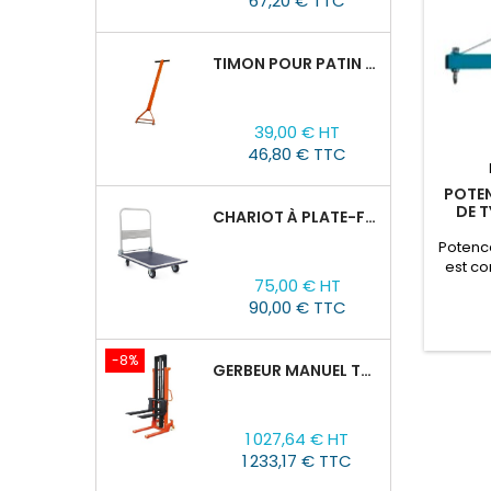
67,20 € TTC
TIMON POUR PATIN ROULEUR CRA-4/6/8
Prix
39,00 € HT
46,80 € TTC
POTEN
DE T
CHARIOT À PLATE-FORME TOR PH 300KG
Potenc
est co
Prix
75,00 € HT
P
90,00 € TTC
-8%
GERBEUR MANUEL TOR CTY-EH 2T/3M FOURCHES RÉGLABLES 320-770MM
Prix
Prix
1 027,64 € HT
de
1 233,17 € TTC
base