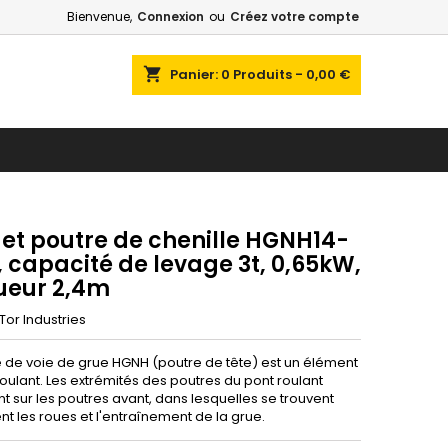
Bienvenue,
Connexion
ou
Créez votre compte
shopping_cart
Panier:
0
Produits - 0,00 €
 et poutre de chenille HGNH14-
 capacité de levage 3t, 0,65kW,
ueur 2,4m
Tor Industries
e de voie de grue HGNH (poutre de tête) est un élément
oulant. Les extrémités des poutres du pont roulant
t sur les poutres avant, dans lesquelles se trouvent
t les roues et l'entraînement de la grue.