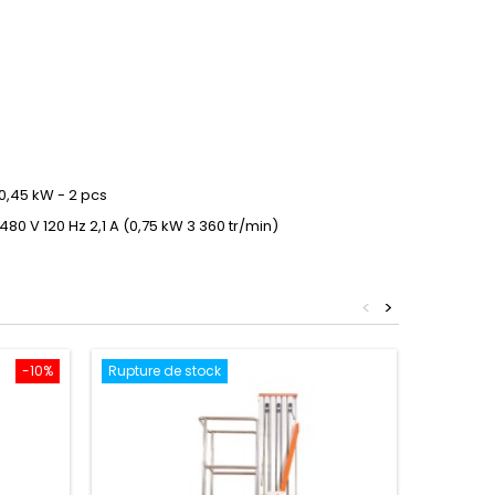
0,45 kW - 2 pcs
80 V 120 Hz 2,1 A (0,75 kW 3 360 tr/min)
<
>
-10%
Rupture de stock
Nouvea