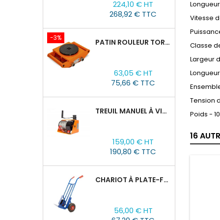
224,10 € HT
Longueur
de
268,92 € TTC
base
Vitesse 
Puissanc
-3%
PATIN ROULEUR TOR CRA-4 : 6T
Classe de
Largeur 
Prix
Prix
63,05 € HT
Longueur
de
75,66 € TTC
base
Ensemble 
Tension d
TREUIL MANUEL À VIS SANS FIN VS500, 0,5TX25M
Poids - 1
16 AUT
Prix
159,00 € HT
190,80 € TTC
CHARIOT À PLATE-FORME TOR HT 300
Prix
56,00 € HT