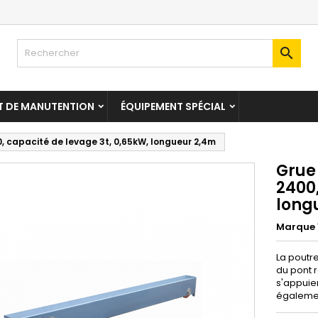

T DE MANUTENTION
ÉQUIPEMENT SPÉCIAL
, capacité de levage 3t, 0,65kW, longueur 2,4m
Grue
2400,
long
Marque
La poutr
du pont r
s'appuien
égalemen