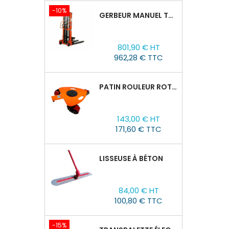
-10%
GERBEUR MANUEL TOR CTY-EH 1,5T/1,6M FOURCHES RÉGLABLES 320-770 MM
Prix
Prix
801,90 € HT
de
962,28 € TTC
base
PATIN ROULEUR ROTATIVE WCRP-5, CAPACITÉ DE CHARGE 4T
Prix
143,00 € HT
171,60 € TTC
LISSEUSE À BÉTON
Prix
84,00 € HT
100,80 € TTC
-15%