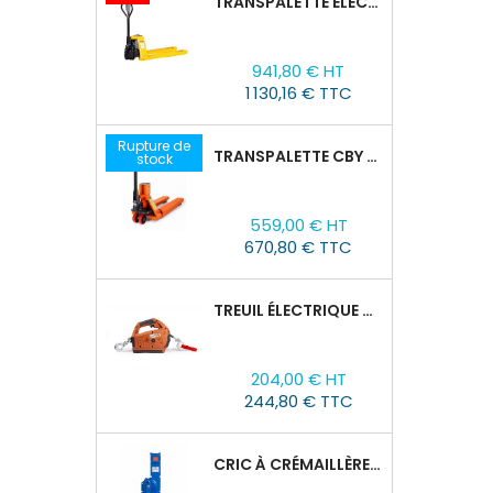
TRANSPALETTE ÉLECTRIQUE EPT 15H : 1500KG/1150MM X 550MM
Prix
Prix
941,80 € HT
de
1 130,16 € TTC
base
Rupture de
TRANSPALETTE CBY 2,5T AVEC BALANCE
stock
Prix
559,00 € HT
670,80 € TTC
TREUIL ÉLECTRIQUE PORTABLE TOR SQ-01-450KG/4.6M
Prix
204,00 € HT
244,80 € TTC
CRIC À CRÉMAILLÈRE TOR SJ, 1,5T/60-600 MM