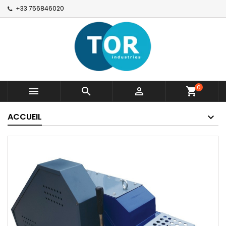
+33 756846020
0



shopping_cart
ACCUEIL