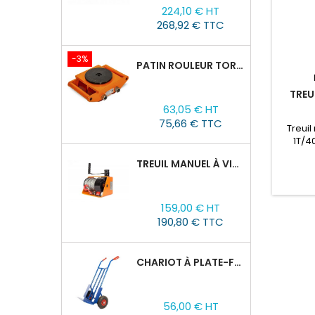
Prix
Prix
224,10 € HT
de
268,92 € TTC
base
-3%
PATIN ROULEUR TOR CRA-4 : 6T
TREU
Prix
Prix
63,05 € HT
de
75,66 € TTC
Treui
base
1T/4
l'agric
TREUIL MANUEL À VIS SANS FIN VS500, 0,5TX25M
de cons
et dans
un usa
Prix
câble d
159,00 € HT
est 
190,80 € TTC
CHARIOT À PLATE-FORME TOR HT 300
Prix
56,00 € HT