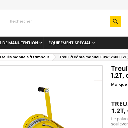

T DE MANUTENTION
ÉQUIPEMENT SPÉCIAL
Treuils manuels à tambour
Treuil à câble manuel BHW-2600 1.2T
Treu
1.2T,
Marque
TREU
1.2T,
Le palan
soulever