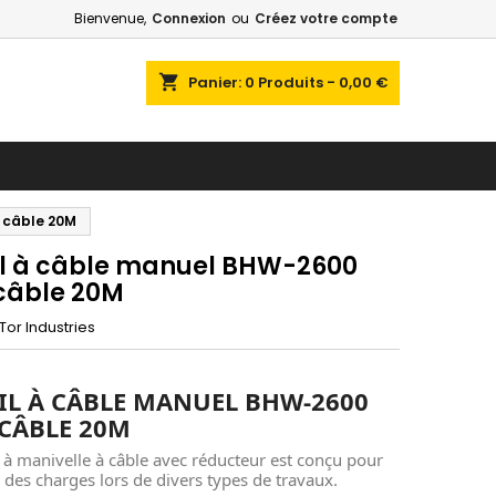
Bienvenue,
Connexion
ou
Créez votre compte
shopping_cart
Panier:
0
Produits - 0,00 €
, câble 20M
il à câble manuel BHW-2600
 câble 20M
Tor Industries
IL À CÂBLE MANUEL BHW-2600
 CÂBLE 20M
 à manivelle à câble avec réducteur est conçu pour
 des charges lors de divers types de travaux.