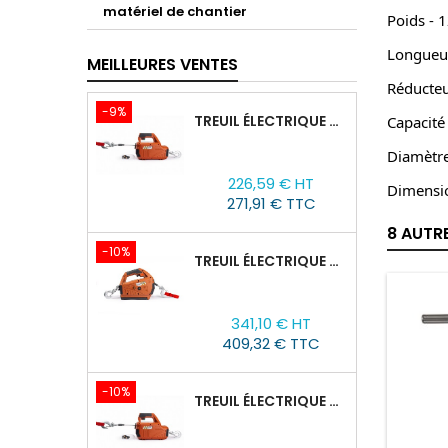
matériel de chantier
Poids - 
Longueu
MEILLEURES VENTES
Réducteu
-9%
TREUIL ÉLECTRIQUE PORTABLE AVEC TÉLÉCOMMANDE TOR SQ-02-450KG/4.6M
Capacité
Diamètre
Prix
Prix
226,59 € HT
Dimensi
de
271,91 € TTC
base
8 AUTR
-10%
TREUIL ÉLECTRIQUE PORTABLE À BATTERIE TOR SQ-05-450KG/4.6M
Prix
Prix
341,10 € HT
de
409,32 € TTC
base
-10%
TREUIL ÉLECTRIQUE PORTABLE AVEC TÉLÉCOMMANDE TOR SQ-04-250KG/8M