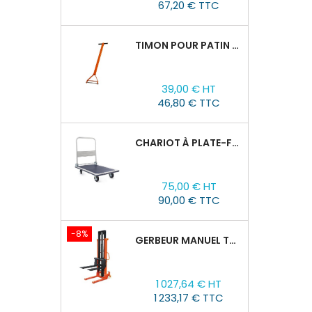
67,20 € TTC
TIMON POUR PATIN ROULEUR CRA-4/6/8
Prix
39,00 € HT
46,80 € TTC
CHARIOT À PLATE-FORME TOR PH 300KG
Prix
75,00 € HT
90,00 € TTC
-8%
GERBEUR MANUEL TOR CTY-EH 2T/3M FOURCHES RÉGLABLES 320-770MM
Prix
Prix
1 027,64 € HT
de
1 233,17 € TTC
base