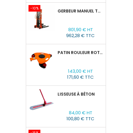
-10%
GERBEUR MANUEL TOR CTY-EH 1,5T/1,6M FOURCHES RÉGLABLES 320-770 MM
Prix
Prix
801,90 € HT
de
962,28 € TTC
base
PATIN ROULEUR ROTATIVE WCRP-5, CAPACITÉ DE CHARGE 4T
Prix
143,00 € HT
171,60 € TTC
LISSEUSE À BÉTON
Prix
84,00 € HT
100,80 € TTC
-15%