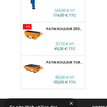
Prix
145,00 € HT
174,00 € TTC
-8%
PATIN ROULEUR 2500R-02, CAPACITÉ DE CHARGE 2,5T
Prix
Prix
37,72 € HT
de
45,26 € TTC
base
PATIN ROULEUR TOR CRO-6 : 8T
Prix
85,00 € HT
102,00 € TTC
×