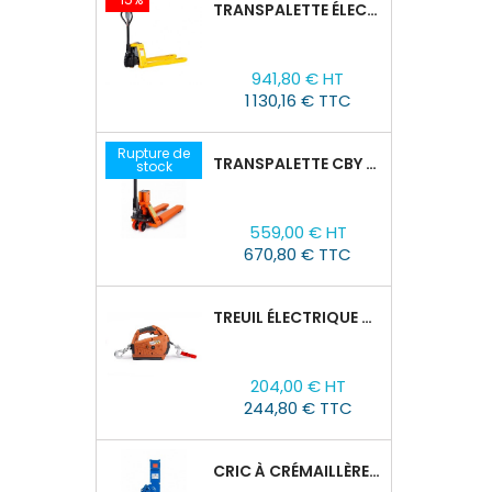
TRANSPALETTE ÉLECTRIQUE EPT 15H : 1500KG/1150MM X 550MM
Prix
Prix
941,80 € HT
de
1 130,16 € TTC
base
Rupture de
TRANSPALETTE CBY 2,5T AVEC BALANCE
stock
Prix
559,00 € HT
670,80 € TTC
TREUIL ÉLECTRIQUE PORTABLE TOR SQ-01-450KG/4.6M
Prix
204,00 € HT
244,80 € TTC
CRIC À CRÉMAILLÈRE TOR SJ, 1,5T/60-600 MM