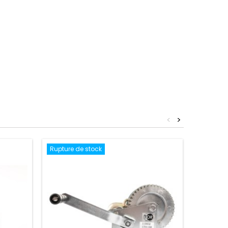
<
>
Rupture de stock