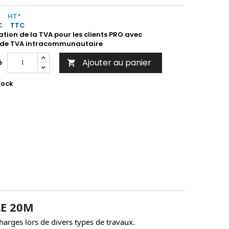
HT*
€
TTC
ation de la TVA pour les clients PRO avec
de TVA intracommunautaire
Ajouter au panier
é

tock
LE 20M
harges lors de divers types de travaux.