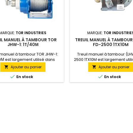
MARQUE:
TOR INDUSTRIES
MARQUE:
TOR INDUSTRIE
IL MANUEL À TAMBOUR TOR
TREUIL MANUEL À TAMBOUR
JHW-1: 1T/40М
FD-2500 1TX10M
l manuel à tambour TOR JHW-1:
Treuil manuel à tambour (LH
0М est largement utilisé dans
2500 1TX10M est largement util
ulture ainsi que sur les chantiers
l'agriculture ainsi que sur les 
Ajouter au panier
Ajouter au panier


truction, les sites de production
de construction, les sites de p
 d'autres domaines. Idéal pour
et dans d'autres domaines. Id


En stock
En stock
ge domestique. La longueur du
un usage domestique. La long
u treuil est de 40 mètres, JHW ​​
câble du treuil est de 10 mètres, 
capable de tirer des charges
capable de tirer des charges j
jusqu'à 1 tonne.
tonne.