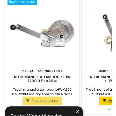
Rupture de stock
MARQUE:
TOR INDUSTRIES
MARQUE:
T
TREUIL MANUEL À TAMBOUR LHW-
TREUIL MANUEL
1200 0.5TX20M
FD-120
Treuil manuel à tambour LHW-1200
Treuil manuel à 
0.5TX20M est largement utilisé dans
0.5TX10M est la
l'agriculture ainsi que sur les chantiers
l'agriculture ains
Ajouter au panier
Ajou


de construction, les sites de production
de construction, l
et dans d'autres domaines. Idéal pour un
et dans d'autres d


En stock
E
×
usage domestique. La longueur du câble
usage domestique.
Ce site Web utilise des