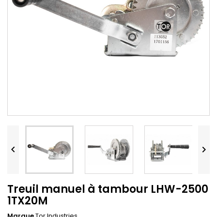


Treuil manuel à tambour LHW-2500
1TX20M
Marque
Tor Industries