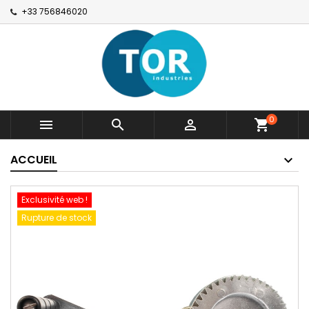
+33 756846020
0



shopping_cart
ACCUEIL
Exclusivité web !
Rupture de stock