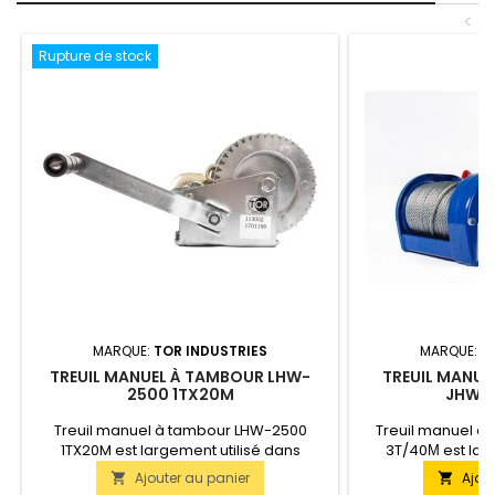
<
Rupture de stock
MARQUE:
TOR INDUSTRIES
MARQUE:
T
TREUIL MANUEL À TAMBOUR LHW-
TREUIL MANUE
2500 1TX20M
JHW-3
Treuil manuel à tambour LHW-2500
Treuil manuel à
1TX20M est largement utilisé dans
3T/40М est lar
l'agriculture ainsi que sur les chantiers
l'agriculture ains
Ajouter au panier
Ajou


de construction, les sites de production
de construction, l