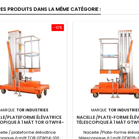
RES PRODUITS DANS LA MÊME CATÉGORIE :
-10%
MARQUE:
TOR INDUSTRIES
MARQUE:
TOR INDUSTRIE
LE/PLATEFORME ÉLÉVATRICE
NACELLE /PLATE-FORME ÉLÉ
OPIQUE À 1 MÂT TOR GTWY4-
TÉLESCOPIQUE À 1 MÂT GTWY
 125KG/4M/ DC (BATTERIE)
125 KG, 6M, 230V / 1F / 
elle / plateforme élévatrice
Nacelle /Plate-forme éléva
opique à mât TOR GTWY4-100 :
télescopique à 1 mât GTWY6-10