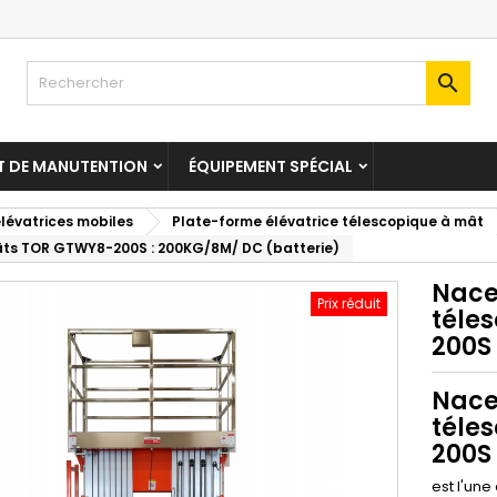

T DE MANUTENTION
ÉQUIPEMENT SPÉCIAL
lévatrices mobiles
Plate-forme élévatrice télescopique à mât
mâts TOR GTWY8-200S : 200KG/8M/ DC (batterie)
Nace
Prix réduit
téle
200S
Nace
téle
200S
est l'une