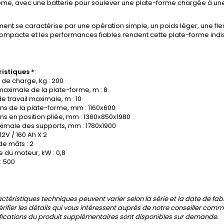
me, avec une batterie pour soulever une plate-forme chargée à un
ent se caractérise par une opération simple, un poids léger, une flex
 compacte et les performances fiables rendent cette plate-forme indi
istiques *
:
de charge, kg : 200
aximale de la plate-forme, m : 8
e travail maximale, m : 10
ns de la plate-forme, mm : 1160х600
s en position pliée, mm : 1360х850х1980
ximale des supports, mm : 1780x1900
 12V / 160 Ah X 2
e mâts : 2
 du moteur, kW : 0,8
: 500
actéristiques techniques peuvent varier selon la série et la date de fab
vérifier les détails qui vous intéressent auprès de notre conseiller comm
fications du produit supplémentaires sont disponibles sur demande.