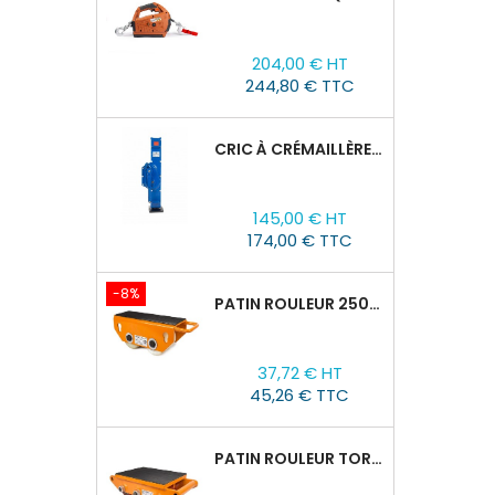
Prix
204,00 € HT
244,80 € TTC
CRIC À CRÉMAILLÈRE TOR SJ, 1,5T/60-600 MM
Prix
145,00 € HT
174,00 € TTC
-8%
PATIN ROULEUR 2500R-02, CAPACITÉ DE CHARGE 2,5T
Prix
Prix
37,72 € HT
de
45,26 € TTC
base
PATIN ROULEUR TOR CRO-6 : 8T