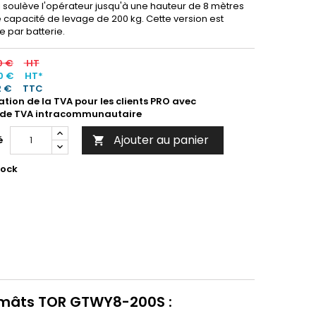
 soulève l'opérateur jusqu'à une hauteur de 8 mètres
 capacité de levage de 200 kg. Cette version est
e par batterie.
0 €
HT
0 €
HT*
2 €
TTC
ation de la TVA pour les clients PRO avec
de TVA intracommunautaire
Ajouter au panier
é

tock
2 mâts TOR GTWY8-200S :