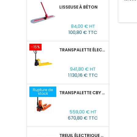
125 KG
LISSEUSE À BÉTON
versio
él
l'opér
Prix
84,00 € HT
mètres
100,80 € TTC
de 125 
-15%
TRANSPALETTE ÉLECTRIQUE EPT 15H : 1500KG/1150MM X 550MM
Prix
Prix
941,80 € HT
de
1 130,16 € TTC
base
Rupture de
TRANSPALETTE CBY 2,5T AVEC BALANCE
stock
Prix
559,00 € HT
670,80 € TTC
TREUIL ÉLECTRIQUE PORTABLE TOR SQ-01-450KG/4.6M