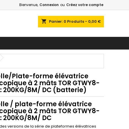
Bienvenue,
Connexion
ou
Créez votre compte
shopping_cart
Panier:
0
Produits - 0,00 €
lle/Plate-forme élévatrice
scopique à 2 mâts TOR GTWY8-
 : 200KG/8M/ DC (batterie)
lle / plate-forme élévatrice
scopique à 2 mâts TOR GTWY8-
 : 200KG/8M/ DC
 des versions de la série de plateformes élévatrices