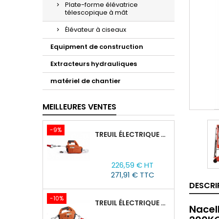
Plate-forme élévatrice
télescopique à mât
Élévateur à ciseaux
Equipment de construction
Extracteurs hydrauliques
matériel de chantier
MEILLEURES VENTES
-9%
TREUIL ÉLECTRIQUE PORTABLE AVEC TÉLÉCOMMANDE TOR SQ-02-450KG/4.6M
Prix
Prix
226,59 € HT
de
271,91 € TTC
base
DESCRI
-10%
TREUIL ÉLECTRIQUE PORTABLE À BATTERIE TOR SQ-05-450KG/4.6M
Nacel