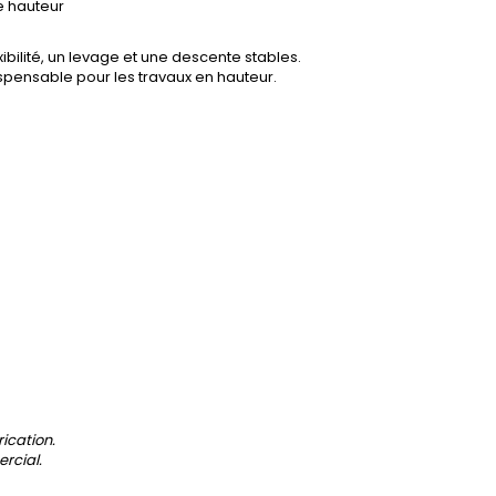
e hauteur
ibilité, un levage et une descente stables.
spensable pour les travaux en hauteur.
rication.
ercial.