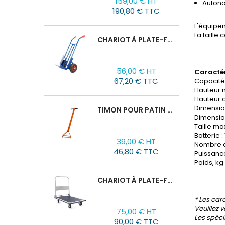
159,00 € HT
Autono
190,80 € TTC
L'équipem
La taille
CHARIOT À PLATE-FORME TOR HT 300
Prix
56,00 € HT
Caractér
67,20 € TTC
Capacité 
Hauteur m
Hauteur d
Dimensio
TIMON POUR PATIN ROULEUR CRA-4/6/8
Dimension
Taille ma
Prix
Batterie :
39,00 € HT
Nombre d
46,80 € TTC
Puissance
Poids, kg 
CHARIOT À PLATE-FORME TOR PH 300KG
* Les car
Prix
Veuillez 
75,00 € HT
Les spéci
90,00 € TTC