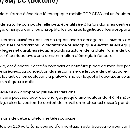
/8M/ DC (batterie)
plate-forme élévatrice télescopique mobile TOR GTWY est un équipeme
 de sa taille compacte, elle peut être utilisée à la fois dans les cen
ge, ainsi que dans les entrepôts, les centres logistiques, les aéroports,
elles sont utilisées dans les entrepôts avec stockage multi-niveaux de 
 pour les réparations. La plateforme télescopique électrique est équi
 légers et durables réduit le poids structurel de la plate-forme de tra
eur électrique avec une consommation d'énergie inférieure.
plié, cet élévateur est très compact et peut être placé de manière p
e précieux. La conception du mécanisme de levage de cet appareil se
 les autres, en soulevant la plate-forme sur laquelle l'opérateur se ti
 un à quatre mâts.
série GTWY comprend plusieurs versions.
entière peut soulever des charges jusqu'à une hauteur de 4 à 14 mètr
 kg, selon la version. Le confort de travail en hauteur est assuré par d
versions de cette plateforme télescopique :
tée en 220 volts (une source d'alimentation est nécessaire pour son