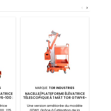
<
>
Rupture 
S
MARQUE:
TOR INDUSTRIES
M
VATRICE
NACELLE/PLATEFORME ÉLÉVATRICE
NACELLE
6-100 :
TÉLESCOPIQUE À 1 MÂT TOR GTWY4-
TÉLESCO
50HZ
100 : 125KG/4M/230V/1F/50HZ
125 
VERSION AMÉLIORÉE
trice
Une version améliorée du modèle
Nace
0 : 125
GTWY. Grâce à l'utilisation de la
télesco