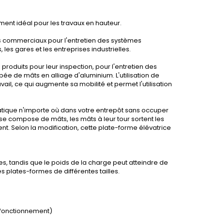
nt idéal pour les travaux en hauteur.
tres commerciaux pour l'entretien des systèmes
 les gares et les entreprises industrielles.
produits pour leur inspection, pour l'entretien des
pée de mâts en alliage d'aluminium. L'utilisation de
vail, ce qui augmente sa mobilité et permet l'utilisation
ratique n'importe où dans votre entrepôt sans occuper
 compose de mâts, les mâts à leur tour sortent les
ent. Selon la modification, cette plate-forme élévatrice
es, tandis que le poids de la charge peut atteindre de
es plates-formes de différentes tailles.
 fonctionnement)