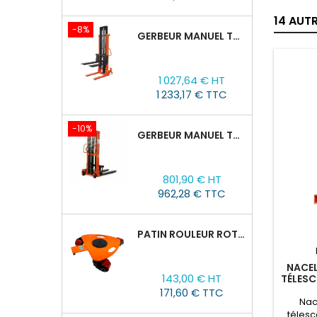
14 AUT
-8%
GERBEUR MANUEL TOR CTY-EH 2T/3M FOURCHES RÉGLABLES 320-770MM
Prix
Prix
1 027,64 € HT
de
1 233,17 € TTC
base
-10%
GERBEUR MANUEL TOR CTY-EH 1,5T/1,6M FOURCHES RÉGLABLES 320-770 MM
Prix
Prix
801,90 € HT
de
962,28 € TTC
base
PATIN ROULEUR ROTATIVE WCRP-5, CAPACITÉ DE CHARGE 4T
NACEL
Prix
143,00 € HT
TÉLESC
100:
171,60 € TTC
Nac
télesc