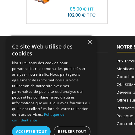
Prix
85,00 € HT
102,00 € TTC
×
Ce site Web utilise des
PRODUITS
NOTRE 
cookies
Promotions
Prix. Liv
Nous utilisons des cookies pour
Nouveaux produits
Mentions
personnaliser le contenu, les publicités et
analyser notre trafic. Nous partageons
Meilleures ventes
Condition
également des informations sur votre
QUI SOM
utilisation de notre site avec nos
partenaires de publicité et d'analyse qui
Devenir 
peuvent les combiner avec d'autres
Offres su
informations que vous leur avez fournies ou
Protecti
qu'ils ont collectées lors de votre utilisation
de leurs services.
Politique de
Politique
confidentialité
Contact
ACCEPTER TOUT
REFUSER TOUT