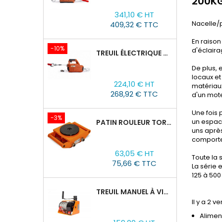
200KG
Prix
Prix
341,10 € HT
de
Nacelle/
409,32 € TTC
base
En raison
-10%
d'éclaira
TREUIL ÉLECTRIQUE PORTABLE AVEC TÉLÉCOMMANDE TOR SQ-04-250KG/8M
De plus, 
locaux et
Prix
Prix
224,10 € HT
matériaux
de
268,92 € TTC
d'un mot
base
Une fois 
-3%
un espac
PATIN ROULEUR TOR CRA-4 : 6T
uns après
comporte
Prix
Prix
63,05 € HT
de
Toute la 
75,66 € TTC
La série 
base
125 à 500
TREUIL MANUEL À VIS SANS FIN VS500, 0,5TX25M
Il y a 2 
Alimen
Prix