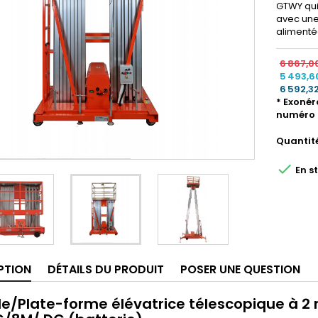
GTWY qui
avec une
alimenté
6 867,0
5 493,6
6 592,3
* Exonér
numéro 
Quantit

En s
PTION
DÉTAILS DU PRODUIT
POSER UNE QUESTION
le/Plate-forme élévatrice télescopique à 