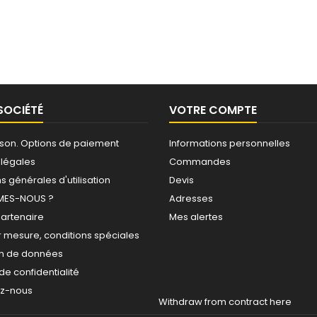
SOCIÉTÉ
VOTRE COMPTE
raison. Options de paiement
Informations personnelles
 légales
Commandes
s générales d'utilisation
Devis
MES-NOUS ?
Adresses
partenaire
Mes alertes
r mesure, conditions spéciales
on de données
 de confidentialité
ez-nous
Withdraw from contract here