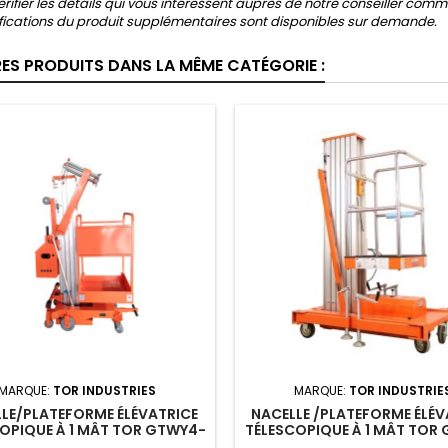
vérifier les détails qui vous intéressent auprès de notre conseiller comm
fications du produit supplémentaires sont disponibles sur demande.
RES PRODUITS DANS LA MÊME CATÉGORIE :
MARQUE:
TOR INDUSTRIES
MARQUE:
TOR INDUSTRIE
LE/PLATEFORME ÉLÉVATRICE
NACELLE /PLATEFORME ÉLÉV
OPIQUE À 1 MÂT TOR GTWY4-
TÉLESCOPIQUE À 1 MÂT TOR
: 125KG/4M/230V/1F/50HZ
100 : 125KG/9M/ DC (BATT