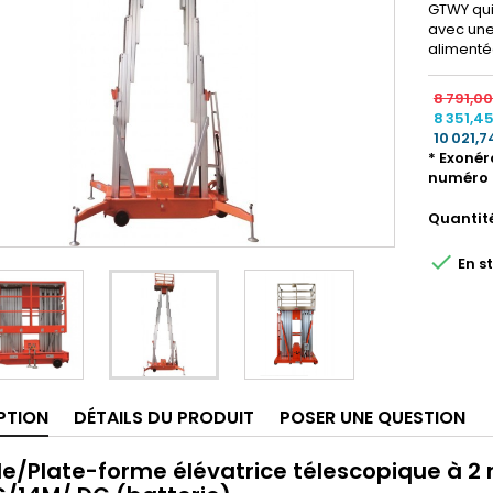
GTWY qui
avec une
alimenté
8 791,0
8 351,4
10 021,7
* Exonér
numéro 
Quantit

En s
PTION
DÉTAILS DU PRODUIT
POSER UNE QUESTION
le/Plate-forme élévatrice télescopique à 