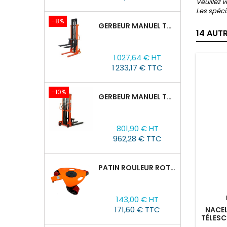
Veuillez 
Les spéci
-8%
GERBEUR MANUEL TOR CTY-EH 2T/3M FOURCHES RÉGLABLES 320-770MM
14 AUT
Prix
Prix
1 027,64 € HT
de
1 233,17 € TTC
base
-10%
GERBEUR MANUEL TOR CTY-EH 1,5T/1,6M FOURCHES RÉGLABLES 320-770 MM
Prix
Prix
801,90 € HT
de
962,28 € TTC
base
PATIN ROULEUR ROTATIVE WCRP-5, CAPACITÉ DE CHARGE 4T
Prix
143,00 € HT
171,60 € TTC
NACEL
TÉLESC
100 