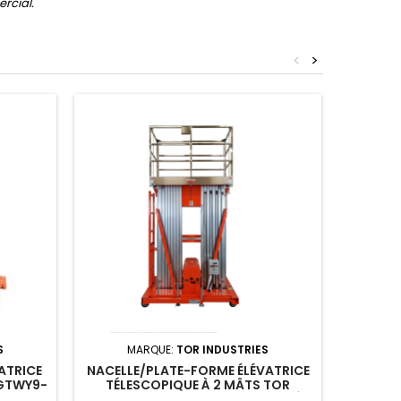
ercial.
<
>
Rupture 
S
MARQUE:
TOR INDUSTRIES
M
ATRICE
NACELLE/PLATE-FORME ÉLÉVATRICE
NACELLE
 GTWY9-
TÉLESCOPIQUE À 2 MÂTS TOR
TÉLESC
ERIE)
GTWY6-200S : 200KG/6M/ DC (À
1