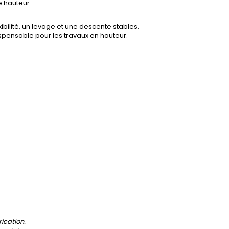
e hauteur
ibilité, un levage et une descente stables.
spensable pour les travaux en hauteur.
rication.