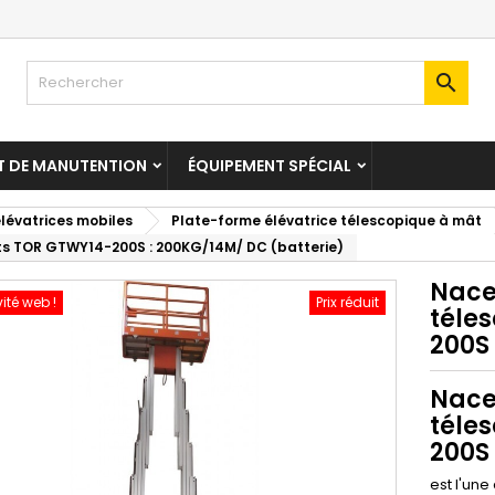

T DE MANUTENTION
ÉQUIPEMENT SPÉCIAL
lévatrices mobiles
Plate-forme élévatrice télescopique à mât
âts TOR GTWY14-200S : 200KG/14M/ DC (batterie)
Nace
vité web !
Prix réduit
téle
200S
Nace
téle
200S
est l'une