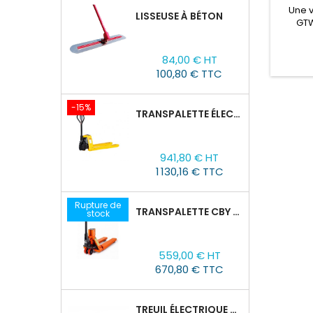
Une 
LISSEUSE À BÉTON
GTW
stru
transpo
Prix
84,00 € HT
tena
100,80 € TTC
-15%
TRANSPALETTE ÉLECTRIQUE EPT 15H : 1500KG/1150MM X 550MM
Prix
Prix
941,80 € HT
de
1 130,16 € TTC
base
Rupture de
TRANSPALETTE CBY 2,5T AVEC BALANCE
stock
Prix
559,00 € HT
670,80 € TTC
TREUIL ÉLECTRIQUE PORTABLE TOR SQ-01-450KG/4.6M