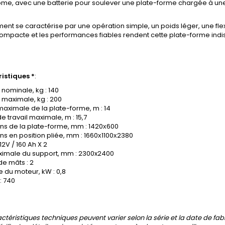
me, avec une batterie pour soulever une plate-forme chargée à un
ent se caractérise par une opération simple, un poids léger, une flex
 compacte et les performances fiables rendent cette plate-forme indi
istiques *
:
nominale, kg : 140
 maximale, kg : 200
aximale de la plate-forme, m : 14
e travail maximale, m : 15,7
ns de la plate-forme, mm : 1420х600
s en position pliée, mm : 1660х1100х2380
 12V / 160 Ah X 2
aximale du support, mm : 2300x2400
e mâts : 2
 du moteur, kW : 0,8
: 740
actéristiques techniques peuvent varier selon la série et la date de fab