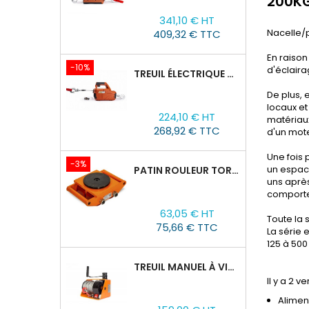
200KG
Prix
Prix
341,10 € HT
de
Nacelle/
409,32 € TTC
base
En raison
-10%
d'éclaira
TREUIL ÉLECTRIQUE PORTABLE AVEC TÉLÉCOMMANDE TOR SQ-04-250KG/8M
De plus, 
locaux et
Prix
Prix
224,10 € HT
matériaux
de
268,92 € TTC
d'un mot
base
Une fois 
-3%
un espac
PATIN ROULEUR TOR CRA-4 : 6T
uns après
comporte
Prix
Prix
63,05 € HT
de
Toute la 
75,66 € TTC
La série 
base
125 à 500
TREUIL MANUEL À VIS SANS FIN VS500, 0,5TX25M
Il y a 2 
Alimen
Prix