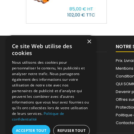
Prix
85,00 € HT
102,00 € TTC
×
Ce site Web utilise des
PRODUITS
NOTRE 
cookies
Promotions
Prix. Liv
Nous utilisons des cookies pour
Nouveaux produits
Mentions
personnaliser le contenu, les publicités et
analyser notre trafic. Nous partageons
Meilleures ventes
Condition
également des informations sur votre
QUI SOM
utilisation de notre site avec nos
partenaires de publicité et d'analyse qui
Devenir 
peuvent les combiner avec d'autres
Offres su
informations que vous leur avez fournies ou
Protecti
qu'ils ont collectées lors de votre utilisation
de leurs services.
Politique de
Politique
confidentialité
Contact
ACCEPTER TOUT
REFUSER TOUT