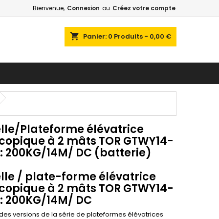
Bienvenue,
Connexion
ou
Créez votre compte
shopping_cart
Panier:
0
Produits - 0,00 €
lle/Plateforme élévatrice
scopique à 2 mâts TOR GTWY14-
 : 200KG/14M/ DC (batterie)
lle / plate-forme élévatrice
scopique à 2 mâts TOR GTWY14-
 : 200KG/14M/ DC
 des versions de la série de plateformes élévatrices