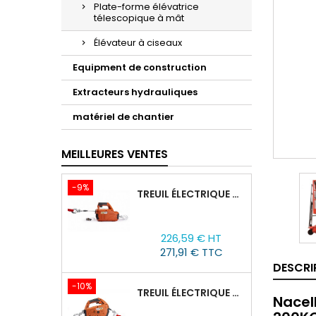
Plate-forme élévatrice
télescopique à mât
Élévateur à ciseaux
Equipment de construction
Extracteurs hydrauliques
matériel de chantier
MEILLEURES VENTES
-9%
TREUIL ÉLECTRIQUE PORTABLE AVEC TÉLÉCOMMANDE TOR SQ-02-450KG/4.6M
Prix
Prix
226,59 € HT
de
271,91 € TTC
base
DESCRI
-10%
TREUIL ÉLECTRIQUE PORTABLE À BATTERIE TOR SQ-05-450KG/4.6M
Nacel