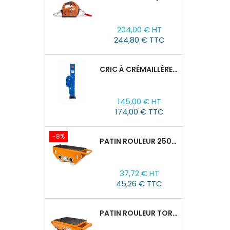
Prix
204,00 € HT
244,80 € TTC
CRIC À CRÉMAILLÈRE TOR SJ, 1,5T/60-600 MM
Prix
145,00 € HT
174,00 € TTC
-8%
PATIN ROULEUR 2500R-02, CAPACITÉ DE CHARGE 2,5T
Prix
Prix
37,72 € HT
de
45,26 € TTC
base
PATIN ROULEUR TOR CRO-6 : 8T