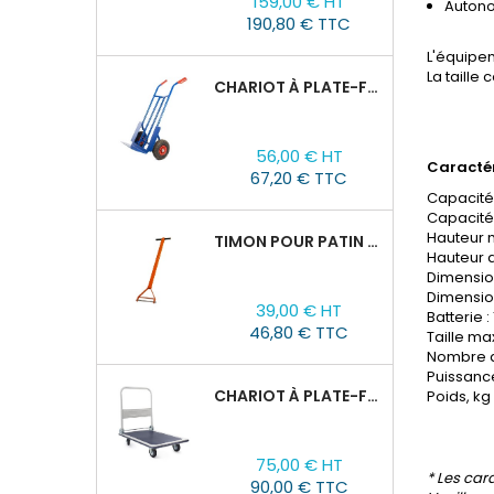
159,00 € HT
Autono
190,80 € TTC
L'équipem
La taille
CHARIOT À PLATE-FORME TOR HT 300
Prix
56,00 € HT
Caractér
67,20 € TTC
Capacité 
Capacité
Hauteur m
TIMON POUR PATIN ROULEUR CRA-4/6/8
Hauteur d
Dimensio
Prix
Dimension
39,00 € HT
Batterie :
46,80 € TTC
Taille m
Nombre d
Puissance
CHARIOT À PLATE-FORME TOR PH 300KG
Poids, kg 
Prix
75,00 € HT
* Les car
90,00 € TTC