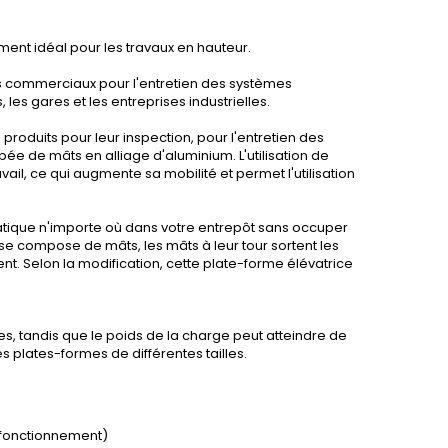
nt idéal pour les travaux en hauteur.
tres commerciaux pour l'entretien des systèmes
 les gares et les entreprises industrielles.
produits pour leur inspection, pour l'entretien des
pée de mâts en alliage d'aluminium. L'utilisation de
vail, ce qui augmente sa mobilité et permet l'utilisation
ratique n'importe où dans votre entrepôt sans occuper
 compose de mâts, les mâts à leur tour sortent les
ent. Selon la modification, cette plate-forme élévatrice
es, tandis que le poids de la charge peut atteindre de
es plates-formes de différentes tailles.
 fonctionnement)