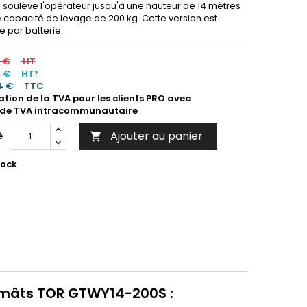
 soulève l'opérateur jusqu'à une hauteur de 14 mètres
 capacité de levage de 200 kg. Cette version est
e par batterie.
0 €
HT
5 €
HT*
4 €
TTC
ation de la TVA pour les clients PRO avec
de TVA intracommunautaire
Ajouter au panier
é

tock
2 mâts TOR GTWY14-200S :