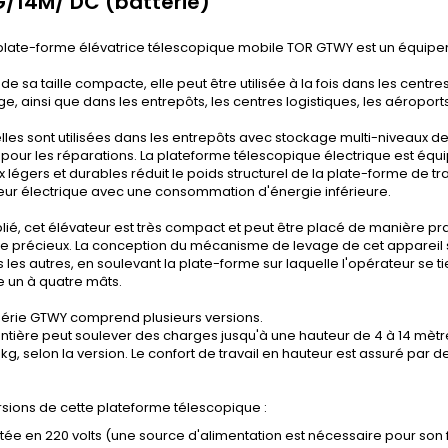
/14M/ DC (batterie)
plate-forme élévatrice télescopique mobile TOR GTWY est un équipeme
 de sa taille compacte, elle peut être utilisée à la fois dans les cen
ge, ainsi que dans les entrepôts, les centres logistiques, les aéroports,
elles sont utilisées dans les entrepôts avec stockage multi-niveaux de 
 pour les réparations. La plateforme télescopique électrique est équi
 légers et durables réduit le poids structurel de la plate-forme de tra
eur électrique avec une consommation d'énergie inférieure.
plié, cet élévateur est très compact et peut être placé de manière p
e précieux. La conception du mécanisme de levage de cet appareil se
 les autres, en soulevant la plate-forme sur laquelle l'opérateur se ti
 un à quatre mâts.
série GTWY comprend plusieurs versions.
entière peut soulever des charges jusqu'à une hauteur de 4 à 14 mètr
 kg, selon la version. Le confort de travail en hauteur est assuré par d
versions de cette plateforme télescopique :
tée en 220 volts (une source d'alimentation est nécessaire pour son