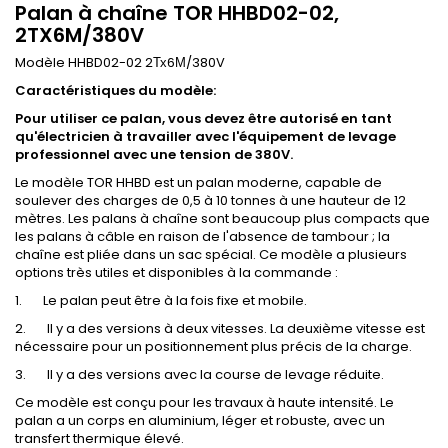
Palan à chaîne TOR HHBD02-02,
2TX6M/380V
Modèle HHBD02-02 2Тх6М/380V
Caractéristiques du modèle:
Pour utiliser ce palan, vous devez être autorisé en tant
qu'électricien à travailler avec l'équipement de levage
professionnel avec une tension de 380V
.
Le modèle TOR HHBD est un palan moderne, capable de
soulever des charges de 0,5 à 10 tonnes à une hauteur de 12
mètres. Les palans à chaîne sont beaucoup plus compacts que
les palans à câble en raison de l'absence de tambour ; la
chaîne est pliée dans un sac spécial. Ce modèle a plusieurs
options très utiles et disponibles à la commande :
1. Le palan peut être à la fois fixe et mobile.
2. Il y a des versions à deux vitesses. La deuxième vitesse est
nécessaire pour un positionnement plus précis de la charge.
3. Il y a des versions avec la course de levage réduite.
Ce modèle est conçu pour les travaux à haute intensité. Le
palan a un corps en aluminium, léger et robuste, avec un
transfert thermique élevé.