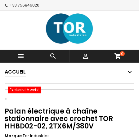
+33 756846020
0



shopping_cart
ACCUEIL
Exclusivité web !
Palan électrique à chaîne
stationnaire avec crochet TOR
HHBD02-02, 2TX6M/380V
Marque
Tor Industries