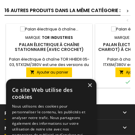
16 AUTRES PRODUITS DANS LA MÊME CATÉGORIE :
>
<
MARQUE:
TOR INDUSTRIES
MARQUE:
T
PALAN ÉLECTRIQUE À CHAÎNE
PALAN ÉLECTRI
STATIONNAIRE (AVEC CROCHET)
CHARIOT) À CHAÎ
HHBDII 05-03 (5T X 12M / 380V)
1TX
Palan électrique à chaîne TOR HHBDII 05-
Palan à chaîn
03, 5TX12M/380V est une des versions du
1TX6M/380V est 
modèle HHBDII. Cette version soulève
modèle HHBD. Cett
Ajouter au panier
Ajou


des charges pesant jusqu'à 5 tonnes
charges pesant ju
jusqu'à une hauteur de 12 mètres. Ce
une hauteur de 6


En stock
E
×
palan est réalisé en version stationnaire.
réalisé en versio
Ce site Web utilise des
Alimenté par AC 380V.
AC
cookies
Nous utilisons des cookies pour

personnaliser le contenu, les publicités et
PRODUITS
analyser notre trafic. Nous partageons
également des informations sur votre

NOTRE SOCIÉTÉ
utilisation de notre site avec nos
partenaires de publicité et d'analyse qui