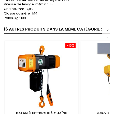
Vitesse de levage, m/min : 3,3
Chaîne, mm : 7,1x21
Classe ouvrière : M4
Poids, kg : 109
16 AUTRES PRODUITS DANS LA MÊME CATÉGORIE :
>
<
-15%
PALAN ÉLECTRIQUE À CHAÎNE
MARQUE:
T