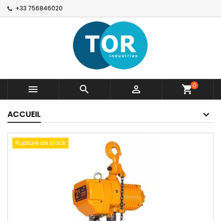
+33 756846020
0



shopping_cart
ACCUEIL
Rupture de stock