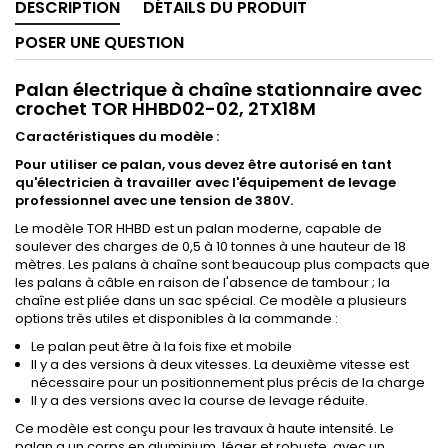
DESCRIPTION
DÉTAILS DU PRODUIT
POSER UNE QUESTION
Palan électrique à chaîne stationnaire avec
crochet TOR HHBD02-02, 2TX18M
Caractéristiques du modèle :
Pour utiliser ce palan, vous devez être autorisé en tant
qu'électricien à travailler avec l'équipement de levage
professionnel avec une tension de 380V
.
Le modèle TOR HHBD est un palan moderne, capable de
soulever des charges de 0,5 à 10 tonnes à une hauteur de 18
mètres. Les palans à chaîne sont beaucoup plus compacts que
les palans à câble en raison de l'absence de tambour ; la
chaîne est pliée dans un sac spécial. Ce modèle a plusieurs
options très utiles et disponibles à la commande :
Le palan peut être à la fois fixe et mobile
Il y a des versions à deux vitesses. La deuxième vitesse est
nécessaire pour un positionnement plus précis de la charge
Il y a des versions avec la course de levage réduite.
Ce modèle est conçu pour les travaux à haute intensité. Le
palan a un corps en aluminium, léger et robuste, avec un