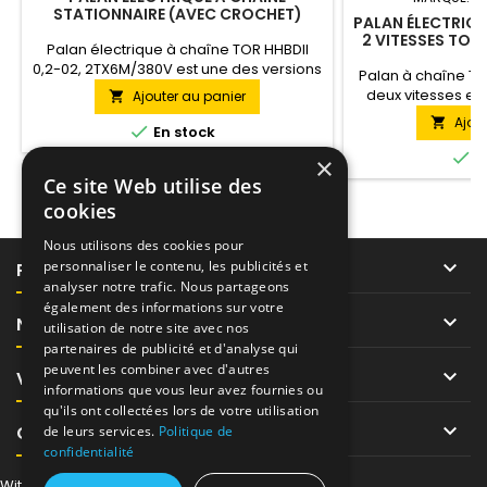
STATIONNAIRE (AVEC CROCHET)
PALAN ÉLECTRIQU
HHBDII 02-02 (2T X 6M / 380V)
2 VITESSES TOR
Palan électrique à chaîne TOR HHBDII
0,2-02, 2TX6M/380V est une des versions
Palan à chaîne TO
du modèle HHBDII. Cette version soulève
deux vitesses es
Ajouter au panier

des charges pesant jusqu'à 2 tonnes s
modèle HHBD. Cett
Ajou

jusqu'à une hauteur de 6 mètres. Ce

En stock
charges pesant ju
palan est réalisé en version stationnaire.
une hauteur de 6

E
×
Alimenté par AC 380V.
réalisé en versio
Ce site Web utilise des
AC 380V. Ce palan
cookies
Nous utilisons des cookies pour

personnaliser le contenu, les publicités et
PRODUITS
analyser notre trafic. Nous partageons
également des informations sur votre

NOTRE SOCIÉTÉ
utilisation de notre site avec nos
partenaires de publicité et d'analyse qui
peuvent les combiner avec d'autres

VOTRE COMPTE
informations que vous leur avez fournies ou
qu'ils ont collectées lors de votre utilisation

CONTACT
de leurs services.
Politique de
confidentialité
Withdraw from contract here