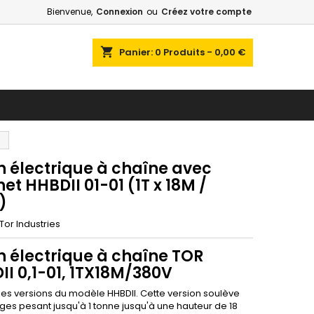
Bienvenue,
Connexion
ou
Créez votre compte
shopping_cart
Panier:
0
Produits - 0,00 €
n électrique à chaîne avec
et HHBDII 01-01 (1T x 18M /
)
Tor Industries
n électrique à chaîne TOR
I 0,1-01, 1TX18M/380V
des versions du modèle HHBDII. Cette version soulève
ges pesant jusqu'à 1 tonne jusqu'à une hauteur de 18