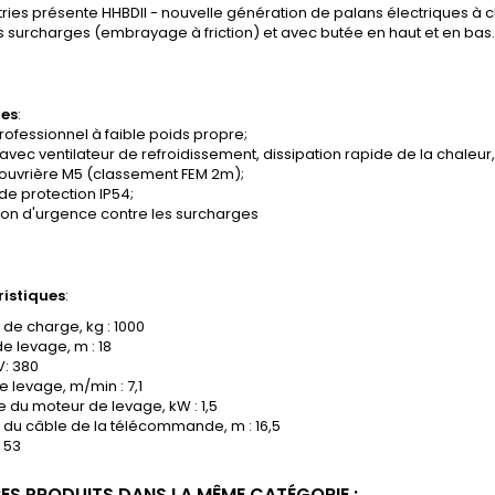
tries présente HHBDII - nouvelle génération de palans électriques à
s surcharges (embrayage à friction) et avec butée en haut et en bas.
es
:
rofessionnel à faible poids propre;
avec ventilateur de refroidissement, dissipation rapide de la chaleur
 ouvrière M5 (classement FEM 2m);
de protection IP54;
ion d'urgence contre les surcharges
istiques
:
de charge, kg : 1000
e levage, m : 18
V: 380
e levage, m/min : 7,1
 du moteur de levage, kW : 1,5
 du câble de la télécommande, m : 16,5
: 53
RES PRODUITS DANS LA MÊME CATÉGORIE :