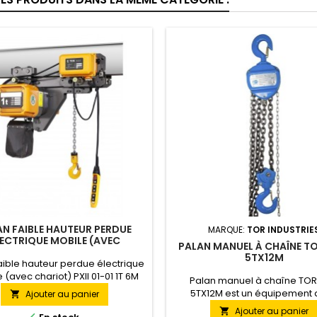
AN FAIBLE HAUTEUR PERDUE
MARQUE:
TOR INDUSTRIE
LECTRIQUE MOBILE (AVEC
PALAN MANUEL À CHAÎNE TO
IOT) PXII 01-01 1T 6M 380V
5TX12M
aible hauteur perdue électrique
 (avec chariot) PXII 01-01 1T 6M
Palan manuel à chaîne TOR
Le palan électrique PX est un
5TX12M est un équipement
Ajouter au panier

rofessionnel fiable et moderne,
fonctionnement fiable. Le fac
Ajouter au panier

lisant non pas un câble pour