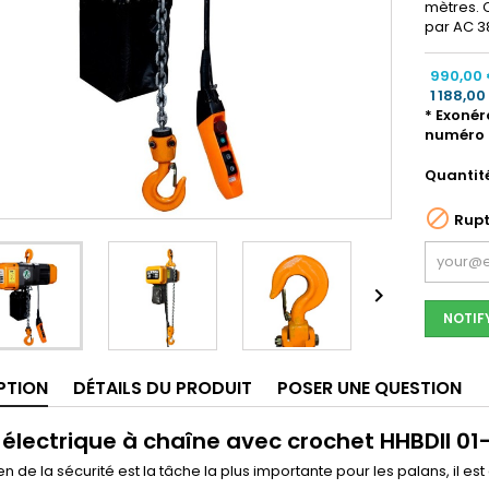
mètres. C
par AC 3
990,00
1 188,00
* Exonér
numéro 
Quantit

Rupt

NOTIF
PTION
DÉTAILS DU PRODUIT
POSER UNE QUESTION
 électrique à chaîne avec crochet HHBDII 01-
en de la sécurité est la tâche la plus importante pour les palans, il e