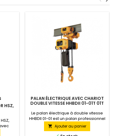
<
>
PALAN ÉLECTRIQUE AVEC CHARIOT
PALA
S
DOUBLE VITESSE HHBDII 01-01T 01T
ÉL
R HSZ,
12M 380V
CHARIO
Le palan électrique à double vitesse
Palan fa
HHBDII 01-01 est un palan professionnel
mobile (
 HSZ,
fiable et moderne utilisant une chaîne
380
 avec
Ajouter au panier

pour soulever des charges de 1 000kg
él
teur de
jusqu'à une hauteur de 12m,
profe