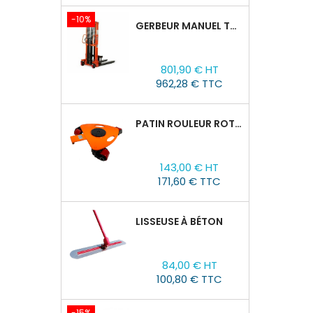
-10%
GERBEUR MANUEL TOR CTY-EH 1,5T/1,6M FOURCHES RÉGLABLES 320-770 MM
Prix
Prix
801,90 € HT
de
962,28 € TTC
base
PATIN ROULEUR ROTATIVE WCRP-5, CAPACITÉ DE CHARGE 4T
Prix
143,00 € HT
171,60 € TTC
LISSEUSE À BÉTON
Prix
84,00 € HT
100,80 € TTC
-15%