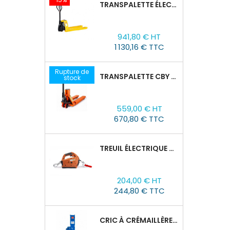
TRANSPALETTE ÉLECTRIQUE EPT 15H : 1500KG/1150MM X 550MM
Prix
Prix
941,80 € HT
de
1 130,16 € TTC
base
Rupture de
TRANSPALETTE CBY 2,5T AVEC BALANCE
stock
Prix
559,00 € HT
670,80 € TTC
TREUIL ÉLECTRIQUE PORTABLE TOR SQ-01-450KG/4.6M
Prix
204,00 € HT
244,80 € TTC
CRIC À CRÉMAILLÈRE TOR SJ, 1,5T/60-600 MM