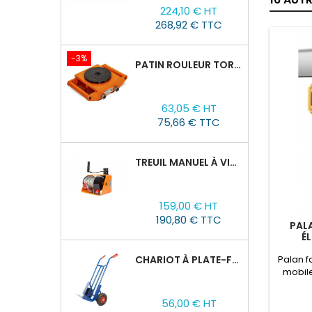
Prix
Prix
224,10 € HT
de
268,92 € TTC
base
-3%
PATIN ROULEUR TOR CRA-4 : 6T
Prix
Prix
63,05 € HT
de
75,66 € TTC
base
TREUIL MANUEL À VIS SANS FIN VS500, 0,5TX25M
Prix
159,00 € HT
190,80 € TTC
PAL
É
CHAR
CHARIOT À PLATE-FORME TOR HT 300
Palan f
mobile
380V 
Prix
palan p
56,00 € HT
uti