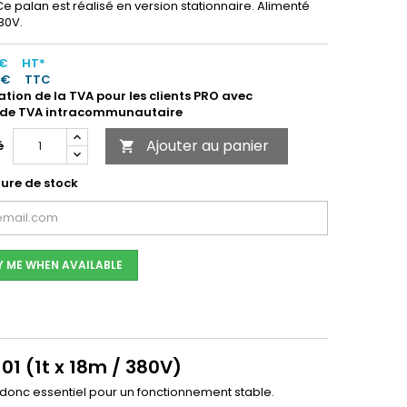
e palan est réalisé en version stationnaire. Alimenté
80V.
 €
HT*
 €
TTC
ation de la TVA pour les clients PRO avec
de TVA intracommunautaire
Ajouter au panier
é

ure de stock
Y ME WHEN AVAILABLE
01 (1t x 18m / 380V)
st donc essentiel pour un fonctionnement stable.