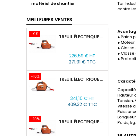
matériel de chantier
Tor Indus
contre le
MEILLEURES VENTES
Avantag
-9%
TREUIL ÉLECTRIQUE PORTABLE AVEC TÉLÉCOMMANDE TOR SQ-02-450KG/4.6M
● Palan p
● Moteur 
● Classe
Prix
Prix
● Classe 
226,59 € HT
de
● Protect
271,91 € TTC
base
-10%
TREUIL ÉLECTRIQUE PORTABLE À BATTERIE TOR SQ-05-450KG/4.6M
Caractér
Capacité 
Prix
Prix
Hauteur d
341,10 € HT
de
Tension, 
409,32 € TTC
Vitesse d
base
Puissance
Longueur
-10%
TREUIL ÉLECTRIQUE PORTABLE AVEC TÉLÉCOMMANDE TOR SQ-04-250KG/8M
Poids, kg
16 AUT