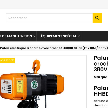

T DE MANUTENTION
ÉQUIPEMENT SPÉCIAL
Palan électrique à chaîne avec crochet HHBDII 01-01 (1T x 18M / 380V)
Pala
 de stock
croch
380V
Marque
Pala
HHBDI
est une 
des char