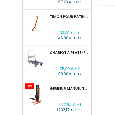
67,20 € TTC
soulev
chaîne
du pa
TIMON POUR PATIN ROULEUR CRA-4/6/8
palan
Prix
39,00 € HT
46,80 € TTC
CHARIOT À PLATE-FORME TOR PH 300KG
Prix
75,00 € HT
90,00 € TTC
-8%
GERBEUR MANUEL TOR CTY-EH 2T/3M FOURCHES RÉGLABLES 320-770MM
Prix
Prix
1 027,64 € HT
de
1 233,17 € TTC
base