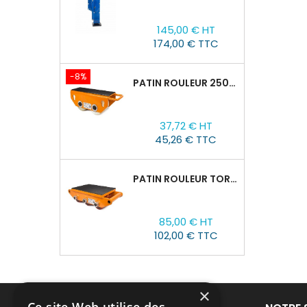
Prix
145,00 € HT
174,00 € TTC
-8%
PATIN ROULEUR 2500R-02, CAPACITÉ DE CHARGE 2,5T
Prix
Prix
37,72 € HT
de
45,26 € TTC
base
PATIN ROULEUR TOR CRO-6 : 8T
Prix
85,00 € HT
102,00 € TTC
×