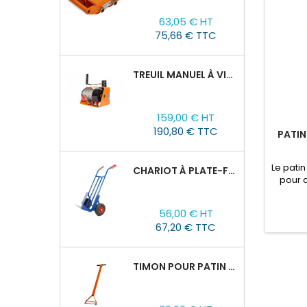
Prix
Prix
63,05 € HT
de
75,66 € TTC
base
TREUIL MANUEL À VIS SANS FIN VS500, 0,5TX25M
Prix
159,00 € HT
190,80 € TTC
PATIN
Le patin
CHARIOT À PLATE-FORME TOR HT 300
pour 
(géné
l'intéri
Prix
56,00 € HT
présent
67,20 € TTC
E
équipe
sont
TIMON POUR PATIN ROULEUR CRA-4/6/8
mouvem
La s
Prix