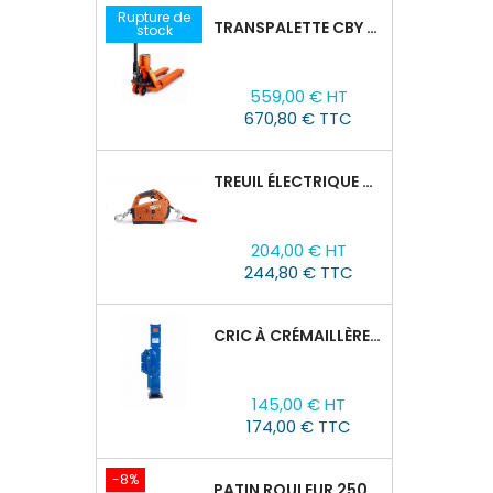
Rupture de
TRANSPALETTE CBY 2,5T AVEC BALANCE
stock
Prix
559,00 € HT
670,80 € TTC
TREUIL ÉLECTRIQUE PORTABLE TOR SQ-01-450KG/4.6M
Prix
204,00 € HT
244,80 € TTC
CRIC À CRÉMAILLÈRE TOR SJ, 1,5T/60-600 MM
Prix
145,00 € HT
174,00 € TTC
-8%
PATIN ROULEUR 2500R-02, CAPACITÉ DE CHARGE 2,5T