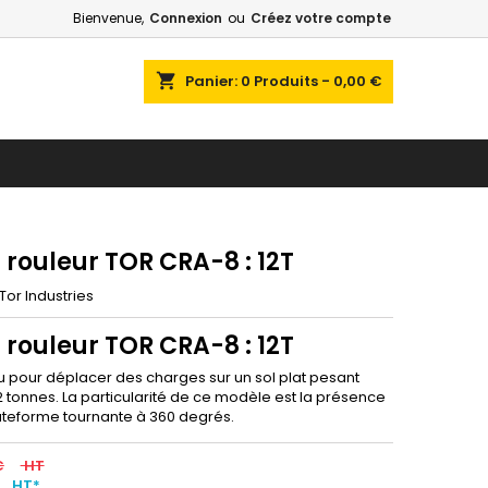
Bienvenue,
Connexion
ou
Créez votre compte
shopping_cart
Panier:
0
Produits - 0,00 €
 rouleur TOR CRA-8 : 12T
Tor Industries
 rouleur TOR CRA-8 : 12T
u pour déplacer des charges sur un sol plat pesant
2 tonnes. La particularité de ce modèle est la présence
ateforme tournante
à 360 degrés
.
€
HT
HT*