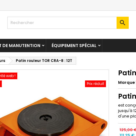

T DE MANUTENTION
ÉQUIPEMENT SPÉCIAL
urs
Patin rouleur TOR CRA-8 : 12T
Patin
vité web !
Marque
Prix réduit
Patin
est conç
jusqu'à 1
d'une pl
125,00 
111,25 €