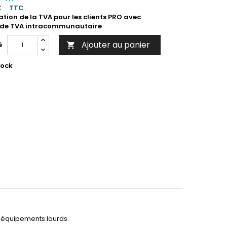
€
TTC
ation de la TVA pour les clients PRO avec
de TVA intracommunautaire
Ajouter au panier
é

tock
d'équipements lourds.