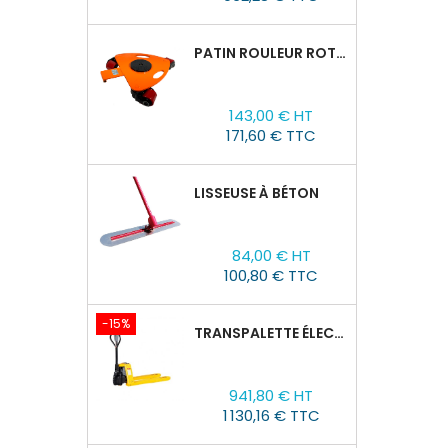
base
PATIN ROULEUR ROTATIVE WCRP-5, CAPACITÉ DE CHARGE 4T
Prix
143,00 € HT
171,60 € TTC
LISSEUSE À BÉTON
Prix
84,00 € HT
100,80 € TTC
-15%
TRANSPALETTE ÉLECTRIQUE EPT 15H : 1500KG/1150MM X 550MM
Prix
Prix
941,80 € HT
de
1 130,16 € TTC
base