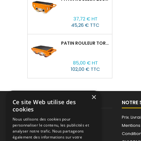
Prix
Prix
37,72 € HT
de
45,26 € TTC
base
PATIN ROULEUR TOR CRO-6 : 8T
Prix
85,00 € HT
102,00 € TTC
×
Ce site Web utilise des
PRODUITS
NOTRE 
cookies
Promotions
Prix. Liv
Nous utilisons des cookies pour
Nouveaux produits
Mentions
personnaliser le contenu, les publicités et
analyser notre trafic. Nous partageons
Meilleures ventes
Condition
également des informations sur votre