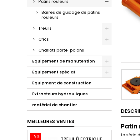
Patins rouleurs
Barres de guidage de patins
rouleurs
Treuils
Crics
Chariots porte-palans
Equipement de manutention
Équipement spécial
Equipment de construction
Extracteurs hydrauliques
matériel de chantier
DESCRI
MEILLEURES VENTES
Patin 
La série 
-9%
TREUIL ÉLECTRIQUE PORTABLE AVEC TÉLÉCOMMANDE TOR SQ-02-450KG/4.6M