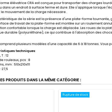
-forme élévatrice CRA est conçue pour transporter des charges lourd
 ou dans un endroit à surface ferme et dure. Elle s'applique lorsque 
r le mouvement de la charge nécessaire.
téristique de la série est la présence d'une plate-forme tournante, 
urface de travail de la plate-forme est montée sur un roulement annu
tion confortable lorsque la charge est déplacée. Les roues de la p
ue durable (polyuréthane), ce qui contribue à l'absorption des cho
comprend plusieurs modèles d'une capacité de 6 à 18 tonnes. Vous pou
istiques techniques
:
T : 12
 rouleaux, pcs : 8
s, mm : 510x210x111
: 27,5
RES PRODUITS DANS LA MÊME CATÉGORIE :
Rupture de stock