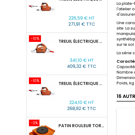
La plate
l'atelier
Prix
Prix
d'assure
226,59 € HT
de
Une carac
271,91 € TTC
base
site.
La s
manipula
-10%
synthétiq
TREUIL ÉLECTRIQUE PORTABLE À BATTERIE TOR SQ-05-450KG/4.6M
sur le sol.
La série 
Prix
Prix
341,10 € HT
Caractér
de
409,32 € TTC
Capacité, 
base
Nombre de
Dimension
-10%
Poids, kg 
TREUIL ÉLECTRIQUE PORTABLE AVEC TÉLÉCOMMANDE TOR SQ-04-250KG/8M
16 AUT
Prix
Prix
224,10 € HT
de
268,92 € TTC
base
-3%
PATIN ROULEUR TOR CRA-4 : 6T