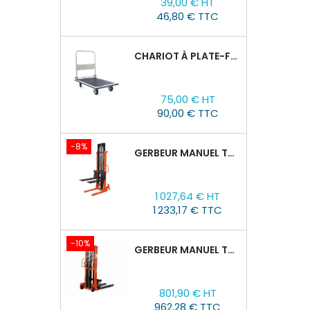
39,00 € HT
46,80 € TTC
CHARIOT À PLATE-FORME TOR PH 300KG
Prix
75,00 € HT
90,00 € TTC
-8%
GERBEUR MANUEL TOR CTY-EH 2T/3M FOURCHES RÉGLABLES 320-770MM
Prix
Prix
1 027,64 € HT
de
1 233,17 € TTC
base
-10%
GERBEUR MANUEL TOR CTY-EH 1,5T/1,6M FOURCHES RÉGLABLES 320-770 MM
Prix
Prix
801,90 € HT
de
962,28 € TTC