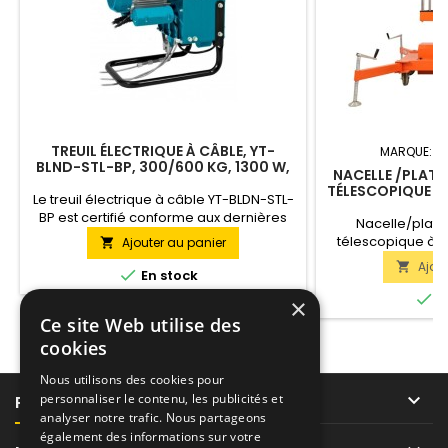
TREUIL ÉLECTRIQUE À CÂBLE, YT-
MARQUE:
T
BLND-STL-BP, 300/600 KG, 1300 W,
NACELLE /PLATE
CÂBLE EN ACIER 100 M
TÉLESCOPIQUE À 
Le treuil électrique à câble YT-BLDN-STL-
100 : 125KG/10
BP est certifié conforme aux dernières
Nacelle/plate
normes de sécurité européennes et est
télescopique à m
Ajouter au panier

équipé d'éléments de protection
125KG/10M AC 230V
Ajou

supplémentaires en haut et en bas.

En stock
versions de la 
Caractéristiques techniques: Mécanisme
élévatrices GTWY q

E
×
de levage commandé par
jusqu'à une haut
Ce site Web utilise des
télécommande Entraînement par
une capacité de l
moteur électrique Capacité de levage
cookies
version est ali
300 / 600 kg Longueur du câble 100 / 50...
éle
Nous utilisons des cookies pour

personnaliser le contenu, les publicités et
PRODUITS
analyser notre trafic. Nous partageons
également des informations sur votre