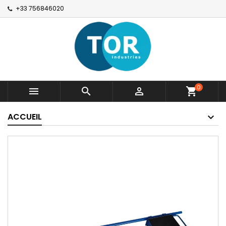
+33 756846020
0



shopping_cart
ACCUEIL